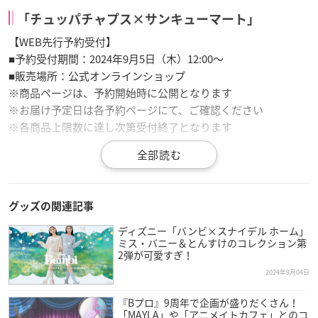
「チュッパチャプス×サンキューマート」
【WEB先行予約受付】
■予約受付期間：2024年9月5日（木）12:00～
■販売場所：公式オンラインショップ
※商品ページは、予約開始時に公開となります
※お届け予定日は各予約ページにて、ご確認ください
※各商品上限数に達し次第受付終了となります
【店頭販売】
■販売開始日：2024年9月中旬より、店舗毎・アイテム毎に入荷
次第販売開始
グッズの関連記事
■販売場所：サンキューマート各店舗
※地域によっては販売日が異なることがございます。最新の入
ディズニー「バンビ×スナイデル ホーム」
ミス・バニー＆とんすけのコレクション第
荷情報は各店舗のXをご確認ください
2弾が可愛すぎ！
※商品の仕様は予告なく変更する場合がございます
2024年9月04日
『Bプロ』9周年で企画が盛りだくさん！
「MAYLA」や「アニメイトカフェ」とのコ