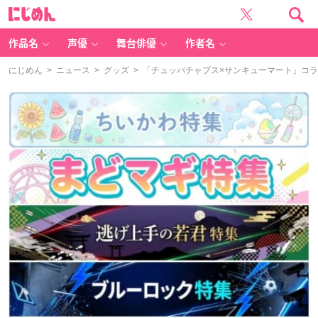
に
じ
め
ん
作品名
声優
舞台俳優
作者名
にじめん
>
ニュース
>
グッズ
> 「チュッパチャプス×サンキューマート」コラボ