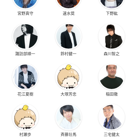
宮野真守
速水奨
下野紘
諏訪部順一
鈴村健一
森川智之
花江夏樹
大塚芳忠
稲田徹
村瀬歩
斉藤壮馬
三宅健太