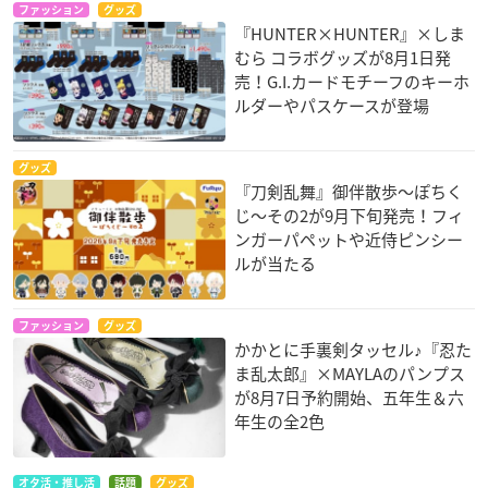
ファッション
グッズ
『HUNTER×HUNTER』×しま
むら コラボグッズが8月1日発
売！G.I.カードモチーフのキーホ
ルダーやパスケースが登場
グッズ
『刀剣乱舞』御伴散歩～ぽちく
じ～その2が9月下旬発売！フィ
ンガーパペットや近侍ピンシー
ルが当たる
ファッション
グッズ
かかとに手裏剣タッセル♪『忍た
ま乱太郎』×MAYLAのパンプス
が8月7日予約開始、五年生＆六
年生の全2色
オタ活・推し活
話題
グッズ