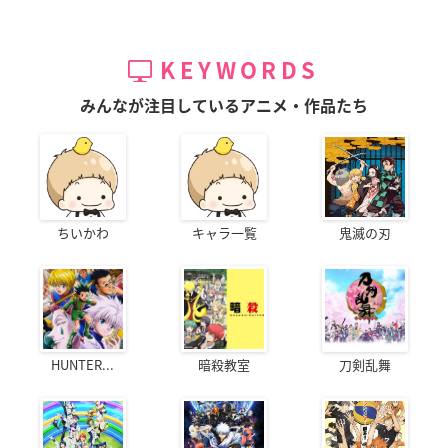
KEYWORDS
みんなが注目しているアニメ・作品たち
ちいかわ
キャラ一覧
鬼滅の刃
HUNTER...
暗殺教室
刀剣乱舞