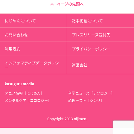
ページの先頭へ
にじめんについて
記事掲載について
お問い合わせ
プレスリリース送付先
利用規約
プライバシーポリシー
インフォマティブデータポリシ
運営会社
ー
kusuguru
media
アニメ情報［にじめん］
科学ニュース［ナゾロジー］
メンタルケア［ココロジー］
心理テスト［シンリ］
Copyright 2013 nijimen.