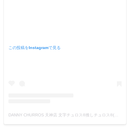
この投稿をInstagramで見る
DANNY CHURROS 天神店 文字チュロス®︎推しチュロス®︎(@dannychurros.tenjin)がシェアした投稿