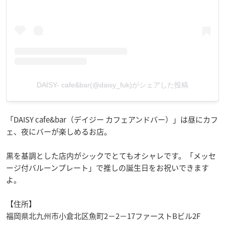
DAISY- cafe&bar(@daisy_fuk)がシェアした投稿
「DAISY cafe&bar（デイジー カフェアンドバー）」は昼にカフ
ェ、夜にバーが楽しめるお店。
黒を基調とした店内がシックでとてもオシャレです。「メッセ
ージ付バルーンプレート」で推しの誕生日をお祝いできます
よ。
【住所】
福岡県北九州市小倉北区魚町2－2－17ファーストBビル2F