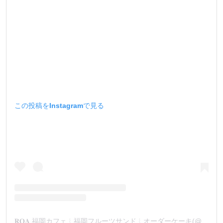
この投稿をInstagramで見る
𝐑‌𝐎‌𝐀 福岡カフェ︴福岡フルーツサンド︴オーダーケーキ(@roa_by_number86)がシェアした投稿