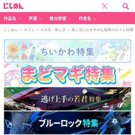
に
じ
め
ん
作品名
声優
舞台俳優
作者名
にじめん
>
カフェ
>
オタ活・推し活
> 推し活におすすめな福岡のカフェ10