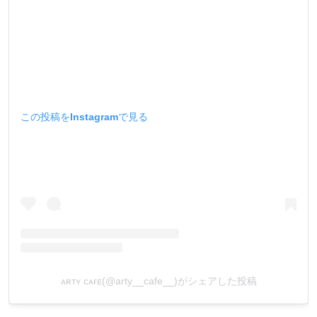
この投稿をInstagramで見る
ᴀʀᴛʏ ᴄᴀғᴇ(@arty__cafe__)がシェアした投稿