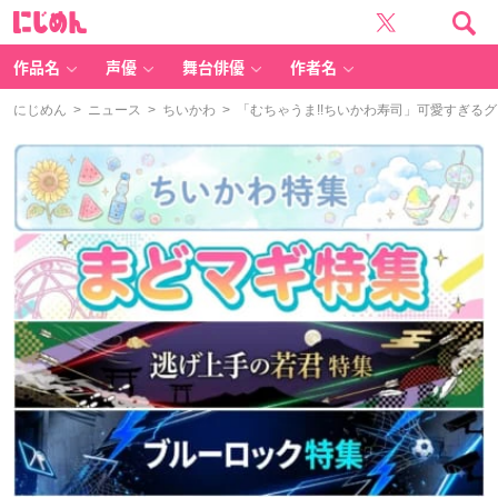
に
じ
め
ん
作品名
声優
舞台俳優
作者名
にじめん
>
ニュース
>
ちいかわ
> 「むちゃうま!!ちいかわ寿司」可愛すぎる