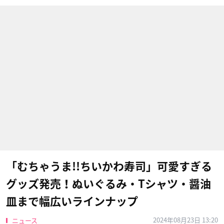
「むちゃうま!!ちいかわ寿司」可愛すぎる
グッズ発売！ぬいぐるみ・Tシャツ・醤油
皿まで幅広いラインナップ
2024年08月23日 13:20
ニュース