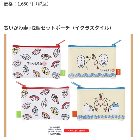
価格：1,650円（税込）
ちいかわ寿司2個セットポーチ（イクラスタイル）