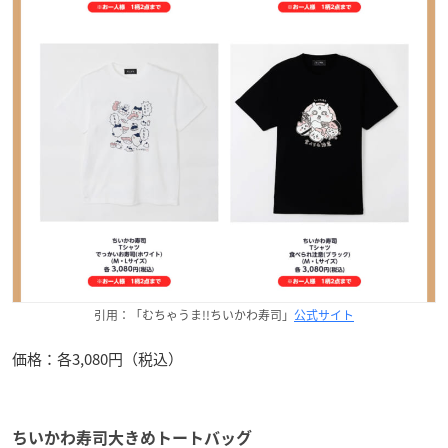
引用：「むちゃうま!!ちいかわ寿司」
公式サイト
価格：各3,080円（税込）
ちいかわ寿司大きめトートバッグ