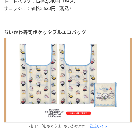
トートバッグ：価格2,640円（税込）
サコッシュ：価格2,530円（税込）
ちいかわ寿司ポケッタブルエコバッグ
引用：「むちゃうま!!ちいかわ寿司」
公式サイト