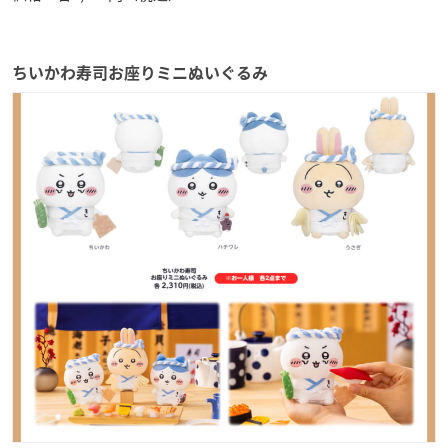
ちいかわ寿司お座りミニぬいぐるみ