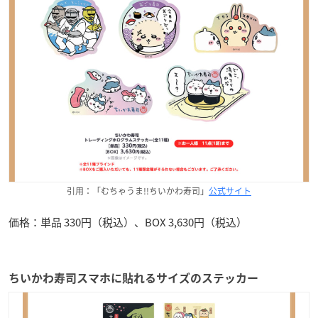
引用：「むちゃうま!!ちいかわ寿司」
公式サイト
価格：単品 330円（税込）、BOX 3,630円（税込）
ちいかわ寿司スマホに貼れるサイズのステッカー