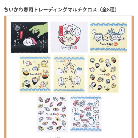
ちいかわ寿司トレーディングマルチクロス（全8種）