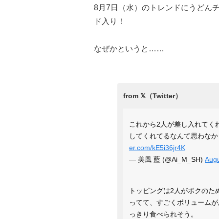
8月7日（水）のトレンドにうどん
ド入り！
なぜかというと……
これから2人が差し入れてく
してくれてるなんて思わなか
er.com/kE5i36jr4K
— 美風 藍 (@Ai_M_SH)
Augu
トッピングは2人がボクのた
ってて、すごくボリュームが
っきり食べられそう。