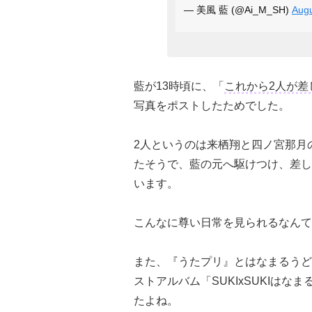
— 美風 藍 (@Ai_M_SH)
Augu
藍が13時頃に、「
これから2人が差
写真をポストしたためでした。
2人というのは来栖翔と四ノ宮那月
たそうで、藍の元へ駆けつけ、差し
います。
こんなに尊い日常を見られるなんて
また、『うたプリ』とはなまるうどん
ストアルバム「SUKIxSUKIはなま
たよね。