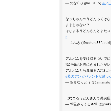
— のな☾·̩͙ (@ai_31_lv)
Augus
なっちゃんのうどんってはな
ままじゃない？
はなまるうどんさんとまた
p
— ふぶき (@sakura55fubuki
アルバムを受け取るついでに
揚げ物がお腹にきましたがレ
アルバムと写真撮るの忘れた
#藍のアンビバレントな愛
pi
— あまなっとう (@amanatu_
はなまるうどんさんで美風藍
— 💜💻みらくる🍀💚 (@pink