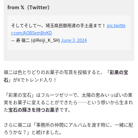
そしてそして～、埼玉県民御用達の手土産まで！
pic.twitte
r.com/AOBSxmBnKD
— 寿 嶺二 (@Reiji_K_SH)
June 3, 2024
嶺二は色とりどりのお菓子の写真を投稿すると、「
彩果の宝
」がXでトレンド入り！
石
「彩果の宝石」はフルーツゼリーで、太陽の恵みいっぱいの果
実をお菓子に変えることができたら……という想いから生まれ
た
です。
宝石の輝きを持つお菓子
さらに嶺二は「事務所の仲間にアルバムを渡す時に、一緒に配
ろうかな？」と続けました。