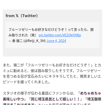
フルーツゼリーもお好きなだけどうぞ！って言ったら、掴
み取りされた（笑）
pic.twitter.com/VE2OkIQtBp
— 寿 嶺二 (@Reiji_K_SH)
June 4, 2024
また、嶺二が「フルーツゼリーもお好きなだけどうぞ！」とカ
ミュに勧めると、彼は掴み取りしたそうです。フルーツゼリー
を見つめる目が宝石みたいにキラキラしてたと、微笑ましいエ
ピソードを綴ってくれました。
スタジオの様子が伝わる裏話にファンからは、「
めちゃめちゃ
」「
」「
美味しいやつ
同じ埼玉県民として嬉しい！！
埼玉御用
」といった反応が寄せられています。
達ですこれはガチで