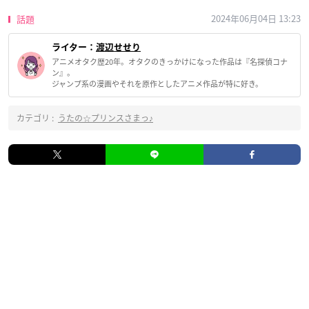
2024年06月04日 13:23
話題
ライター：
渡辺せせり
アニメオタク歴20年。オタクのきっかけになった作品は『名探偵コナ
ン』。
ジャンプ系の漫画やそれを原作としたアニメ作品が特に好き。
カテゴリ :
うたの☆プリンスさまっ♪