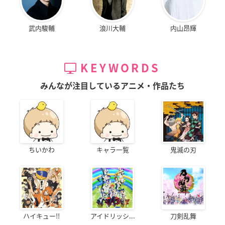
武内駿輔
浪川大輔
内山昂輝
KEYWORDS
みんなが注目しているアニメ・作品たち
ちいかわ
キャラ一覧
鬼滅の刃
ハイキュー!!
アイドリッシ...
刀剣乱舞