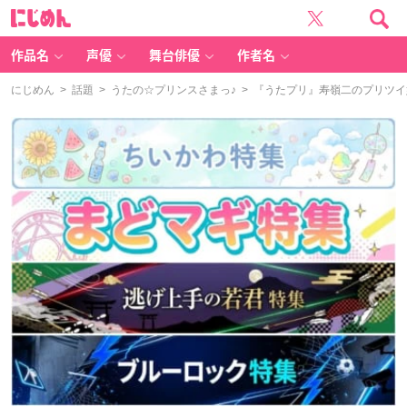
に
じ
め
ん
作品名
声優
舞台俳優
作者名
にじめん
>
話題
>
うたの☆プリンスさまっ♪
> 『うたプリ』寿嶺二のプリツイ