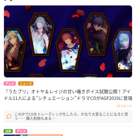
アニメ
ニュース
『うたプリ』オトヤ＆レイジの甘い囁きボイス試聴公開！アイ
ドル11人による”シチュエーション”ドラマCDがAGF2019に登場
39コメント
このIPでCDをトレーディング化したら、かなり大変なことになると思
う…… 購入制限もある…
話題
アニメ