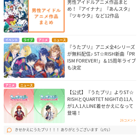
男性アイドルアニメ作品まと
め！『アイナナ』『あんスタ』
『ツキウタ』など12作品
イベント
ライブ
アニメ
ニュース
『うたプリ』アニメ全4シリーズ
が無料配信♪ ST☆RISH新曲「PR
ISM FOREVER!」＆15周年ライブ
も決定
アニメ
ニュース
【公式】『うたプリ』よりST☆
RISHとQUARTET NIGHTの11人
が1人1人LINE着せかえになって
登場！
26コメント
きせかえにうたプリ！！！ ありがとうございます（≧∇≦）