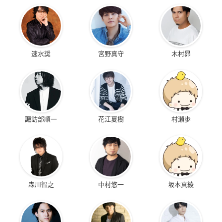
速水奨
宮野真守
木村昴
諏訪部順一
花江夏樹
村瀬歩
森川智之
中村悠一
坂本真綾