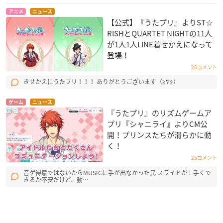
アニメ
ニュース
【公式】『うたプリ』よりST☆
RISHとQUARTET NIGHTの11人
が1人1人LINE着せかえになって
登場！
26コメント
きせかえにうたプリ！！！ ありがとうございます（≧∇≦）
ゲーム
ニュース
『うたプリ』のリズムゲームア
プリ『シャニライ』よりCM公
開！プリンスたちが滑らかに動
く！
25コメント
音ゲ得意ではないからMUSICに手が出なかった民 スライドが上手くで
きるか不安だけど、動…