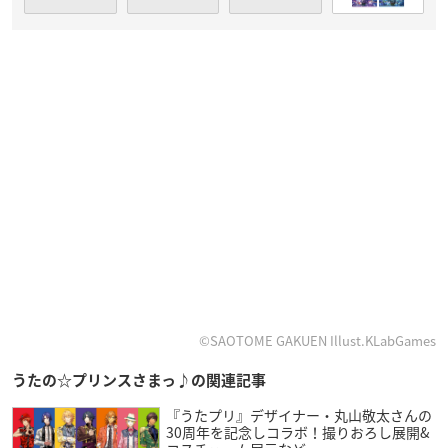
©SAOTOME GAKUEN Illust.KLabGames
うたの☆プリンスさまっ♪の関連記事
『うたプリ』デザイナー・丸山敬太さんの
30周年を記念しコラボ！撮りおろし展開&