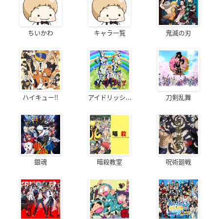
ちいかわ
キャラ一覧
鬼滅の刃
ハイキュー!!
アイドリッシ...
刀剣乱舞
銀魂
暗殺教室
呪術廻戦