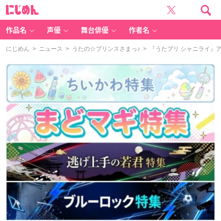
に
じ
め
ん
作品名
声優
舞台俳優
作者名
にじめん
>
ニュース
>
うたの☆プリンスさまっ♪
> 『うたプリ シャニライ』