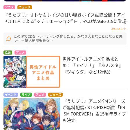
アニメ
ニュース
『うたプリ』オトヤ＆レイジの甘い囁きボイス試聴公開！アイ
ドル11人による”シチュエーション”ドラマCDがAGF2019に登場
39コメント
このIPでCDをトレーディング化したら、かなり大変なことになると思
う…… 購入制限もある…
話題
アニメ
男性アイドルアニメ作品まと
め！『アイナナ』『あんスタ』
『ツキウタ』など12作品
イベント
ライブ
アニメ
ニュース
『うたプリ』アニメ全4シリーズ
が無料配信♪ ST☆RISH新曲「PR
ISM FOREVER!」＆15周年ライブ
も決定