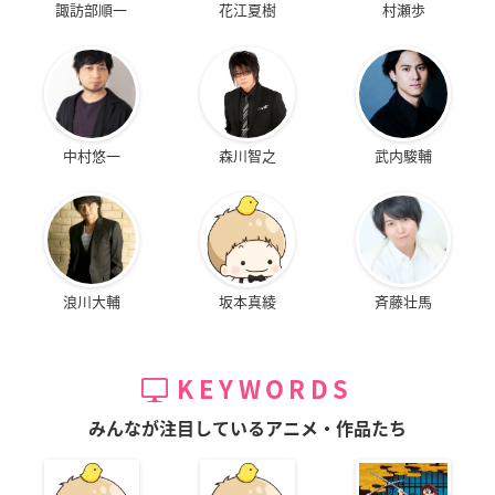
諏訪部順一
花江夏樹
村瀬歩
中村悠一
森川智之
武内駿輔
浪川大輔
坂本真綾
斉藤壮馬
KEYWORDS
みんなが注目しているアニメ・作品たち