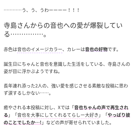
…………う、う、うわーーーー！！！
寺島さんからの音也への愛が爆裂してい
る……………。
赤色は
音也のイメージカラー
、カレーは
です。
音也の好物
誕生日にちゃんと音也を意識した生活をしている、寺島さんの
姿が目に浮かぶようですね。
長年連れ添った2人の、強い愛を感じさせる素敵な投稿に思わ
ず涙するしかない……。
癒やされる本投稿に対し、Xでは「
音也ちゃんの声で再生され
」「
音也を大事にしてくれるてらしー大好き
」「
る
やっぱり彼
」などの声が寄せられていました。
のことでしたか…!