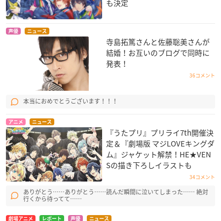
も決定
声優
ニュース
寺島拓篤さんと佐藤聡美さんが
結婚！お互いのブログで同時に
発表！
36コメント
本当におめでとうございます！！！
アニメ
ニュース
『うたプリ』プリライ7th開催決
定＆『劇場版 マジLOVEキングダ
ム』ジャケット解禁！HE★VEN
Sの描き下ろしイラストも
34コメント
ありがとう……ありがとう……読んだ瞬間に泣いてしまった…… 絶対
行くから待ってて……
劇場アニメ
レポート
声優
ニュース