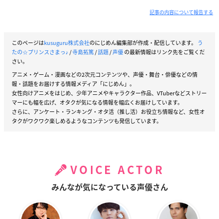
記事の内容について報告する
このページは
kusuguru株式会社
のにじめん編集部が作成・配信しています。
う
たの☆プリンスさまっ♪
/
寺島拓篤
/
話題
/
声優
の最新情報はリンク先をご覧くだ
さい。
アニメ・ゲーム・漫画などの2次元コンテンツや、声優・舞台・俳優などの情
報・話題をお届けする情報メディア「にじめん」。
女性向けアニメをはじめ、少年アニメやキャラクター作品、VTuberなどストリー
マーにも幅を広げ、オタクが気になる情報を幅広くお届けしています。
さらに、アンケート・ランキング・オタ活（推し活）お役立ち情報など、女性オ
タクがワクワク楽しめるようなコンテンツも発信しています。
VOICE ACTOR
みんなが気になっている声優さん