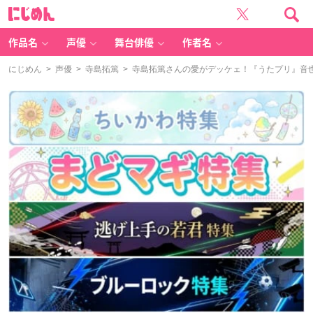
に
じ
め
ん
作品名
声優
舞台俳優
作者名
にじめん
>
声優
>
寺島拓篤
> 寺島拓篤さんの愛がデッケェ！『うたプリ』音