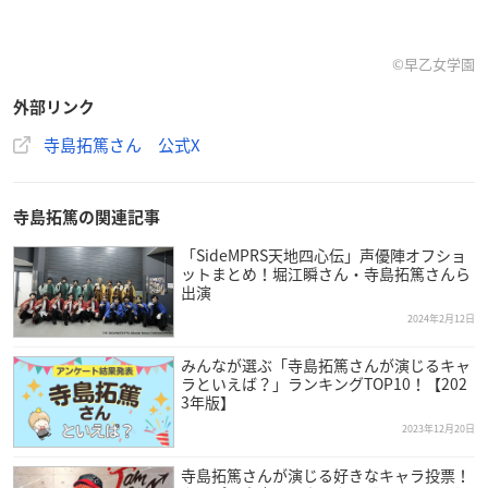
©早乙女学園
外部リンク
寺島拓篤さん 公式X
寺島拓篤の関連記事
「SideMPRS天地四心伝」声優陣オフショ
ットまとめ！堀江瞬さん・寺島拓篤さんら
出演
2024年2月12日
みんなが選ぶ「寺島拓篤さんが演じるキャ
ラといえば？」ランキングTOP10！【202
3年版】
2023年12月20日
寺島拓篤さんが演じる好きなキャラ投票！