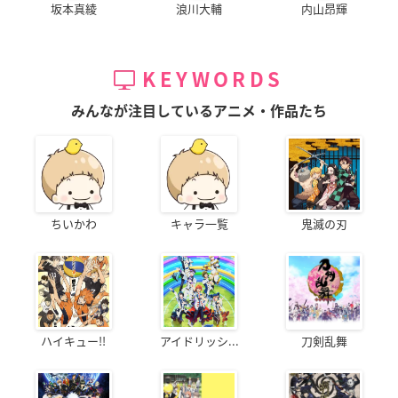
坂本真綾
浪川大輔
内山昂輝
KEYWORDS
みんなが注目しているアニメ・作品たち
ちいかわ
キャラ一覧
鬼滅の刃
ハイキュー!!
アイドリッシ...
刀剣乱舞