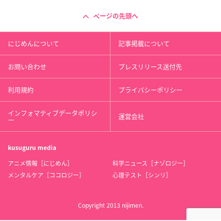
ページの先頭へ
にじめんについて
記事掲載について
お問い合わせ
プレスリリース送付先
利用規約
プライバシーポリシー
インフォマティブデータポリシ
運営会社
ー
kusuguru
media
アニメ情報［にじめん］
科学ニュース［ナゾロジー］
メンタルケア［ココロジー］
心理テスト［シンリ］
Copyright 2013 nijimen.