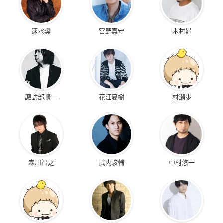
速水奨
宮野真守
木村昴
諏訪部順一
花江夏樹
村瀬歩
森川智之
武内駿輔
中村悠一