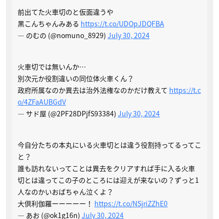
前出てた火車切のと仮面違うや
黒こんちゃんみある
https://t.co/UDOpJDQFBA
— のむの (@nomuno_8929)
July 30, 2024
火車切では無いんか…
別次元か役割違いの同位体火車くん？
政府所属なのか異去は治外法権なのかだけ教えて
https://t.c
o/4ZFaAUBGdV
— サド屋 (@2PF28DPjfS93384)
July 30, 2024
今自分たちの本丸にいる火車切とは違う役割持ってるってこ
と？
誰も訪れないってことは異去をクリアすれば手に入る火車
切とは違ってこの子のところには迎えが来ないの？ずっと1
人なのかいおばちゃん泣くよ？
大倶利伽羅ーーーーー！
https://t.co/NSjriZZhE0
— あお (@ok1g16n)
July 30, 2024