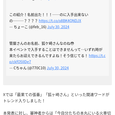
この紹介！名前出た！！！……のに入手出来ない
の………？？？？
https://t.co/o8BK4QNDJX
— ちょーこ (@feb_16)
July 30, 2024
管屋さんのお名前、狐ケ崎さんなのね😳
本イベントで入手することはできませんって…いずれ時が
来たらお迎えできるんですよね！そう信じてる！
https://t.c
o/ckfO5lIDe7
— Cちゃん (@770C10)
July 30, 2024
Xでは「最果ての張番」「狐ヶ崎さん」といった関連ワードが
トレンド入りしました！
本発表に対し、審神者からは「今自分たちの本丸にいる火車切