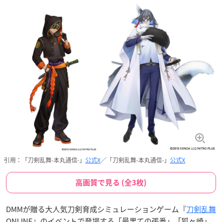
引用：「刀剣乱舞-本丸通信-」
公式X
／「刀剣乱舞-本丸通信-」
公式X
高画質で見る (全3枚)
DMMが贈る大人気刀剣育成シミュレーションゲーム『
刀剣乱舞
ONLINE』のイベントで登場する「最果ての張番」「狐ヶ崎」