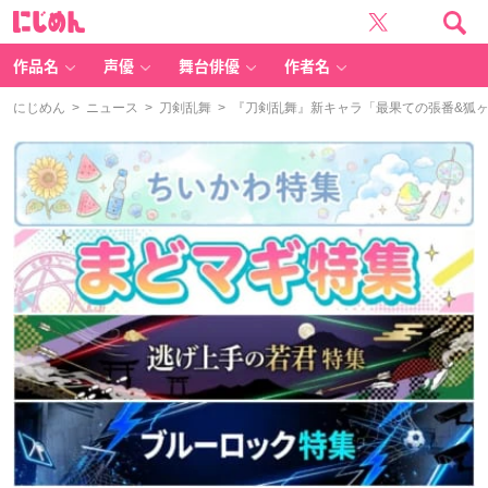
に
じ
め
ん
作品名
声優
舞台俳優
作者名
にじめん
>
ニュース
>
刀剣乱舞
> 『刀剣乱舞』新キャラ「最果ての張番&狐