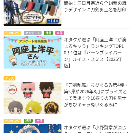
開始！三日月宗近ら全14種の織
りデザインに刀剣男士名を刻印
ランキング
アンケート
話題
声優
オタクが選ぶ「阿座上洋平が演
じるキャラ」ランキングTOP1
0！1位は『バーンブレイバー
ン』ルイス・スミス【2026年
版】
グッズ
『刀剣乱舞』ちびぐるみ第4弾・
第5弾が2026年8月にプライズと
して登場！全10振りの刀剣男士
がちびキャラぬいぐるみに
ランキング
話題
声優
オタクが選ぶ「小野賢章が演じ