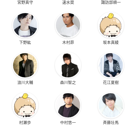
宮野真守
速水奨
諏訪部順一
下野紘
木村昴
坂本真綾
浪川大輔
森川智之
花江夏樹
村瀬歩
中村悠一
斉藤壮馬