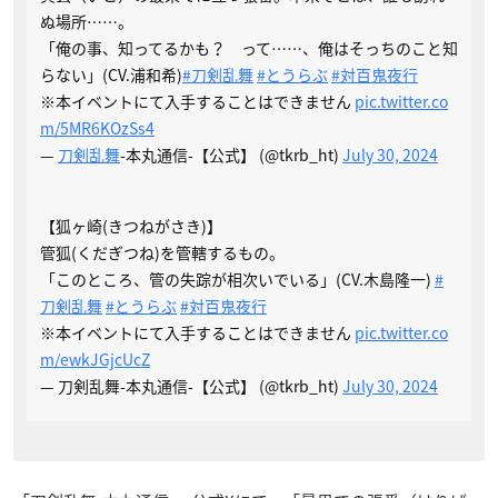
ぬ場所……。
「俺の事、知ってるかも？ って……、俺はそっちのこと知
らない」(CV.浦和希)
#刀剣乱舞
#とうらぶ
#対百鬼夜行
※本イベントにて入手することはできません
pic.twitter.co
m/5MR6KOzSs4
—
刀剣乱舞
-本丸通信-【公式】 (@tkrb_ht)
July 30, 2024
【狐ヶ崎(きつねがさき)】
管狐(くだぎつね)を管轄するもの。
「このところ、管の失踪が相次いでいる」(CV.木島隆一)
#
刀剣乱舞
#とうらぶ
#対百鬼夜行
※本イベントにて入手することはできません
pic.twitter.co
m/ewkJGjcUcZ
— 刀剣乱舞-本丸通信-【公式】 (@tkrb_ht)
July 30, 2024