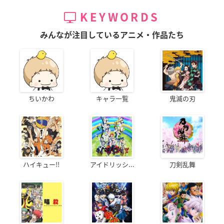
KEYWORDS
みんなが注目しているアニメ・作品たち
ちいかわ
キャラ一覧
鬼滅の刃
ハイキュー!!
アイドリッシ...
刀剣乱舞