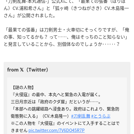
「刀剣乱舞-本丸通信-」公式Xにて、「最果ての張番（はりば
ん）CV.浦和希さん」と「狐ヶ崎（きつねがさき）CV.木島隆一
さん」が公開されました。
「最果ての張番」は刀剣男士・火車切にそっくりですが、「俺
の事、知ってるかも？ って……、俺はそっちのこと知らない」
と発言していることから、別個体なのでしょうか‥‥‥？
【謎の人物】
『大侵寇』の最中、本丸へと緊急の入電が届く。
三日月宗近は「政府のクダ屋」だというが……。
「本部への跳躍経路へ浸食あり。政府はこれより、緊急防
衛態勢に入る」（CV.木島隆一）
#刀剣乱舞
#とうらぶ
※この人物を『大侵寇』のイベントにて入手することはで
きません
pic.twitter.com/7V6DO45R7P