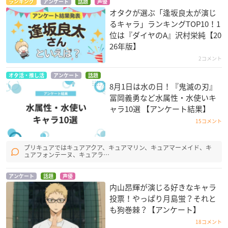
ランキング
アンケート
話題
声優
オタクが選ぶ「逢坂良太が演じ
るキャラ」ランキングTOP10！1
位は『ダイヤのA』沢村栄純【20
26年版】
2コメント
オタ活・推し活
アンケート
話題
8月1日は水の日！『鬼滅の刃』
冨岡義勇など水属性・水使いキ
ャラ10選 【アンケート結果】
15コメント
プリキュアではキュアアクア、キュアマリン、キュアマーメイド、キ
ュアフォンテーヌ、キュアラ…
アンケート
話題
声優
内山昂輝が演じる好きなキャラ
投票！やっぱり月島蛍？それと
も狗巻棘？【アンケート】
18コメント