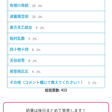
10
有栖川帝統
2%
10
波羅夷空却
2%
9
東方天乙統女
2%
9
飴村乱数
2%
8
四十物十四
2%
8
天谷奴零
2%
4
邪答院仄仄
1%
3
その他（コメント欄にて教えてください！）
1%
総投票数: 415
結果は後日まとめて発表します！