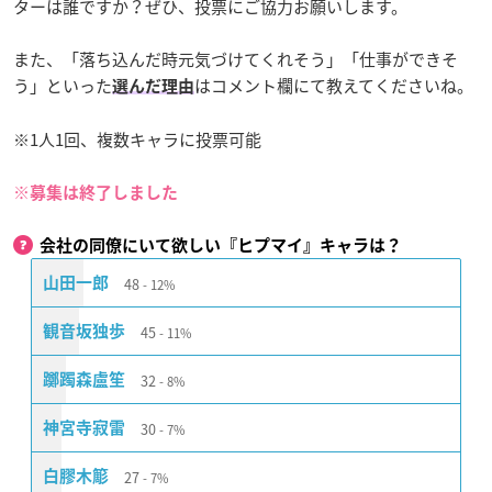
ターは誰ですか？ぜひ、投票にご協力お願いします。
また、「落ち込んだ時元気づけてくれそう」「仕事ができそ
う」といった
はコメント欄にて教えてくださいね。
選んだ理由
※1人1回、複数キャラに投票可能
※募集は終了しました
会社の同僚にいて欲しい『ヒプマイ』キャラは？
48
山田一郎
12%
45
観音坂独歩
11%
32
躑躅森盧笙
8%
30
神宮寺寂雷
7%
27
白膠木簓
7%