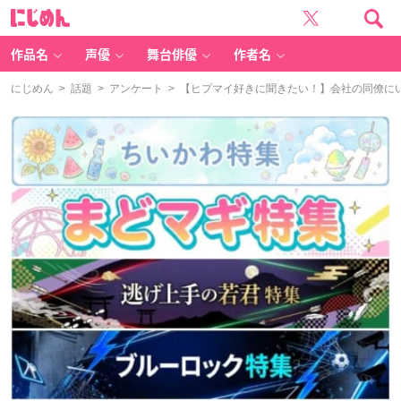
に
じ
め
ん
作品名
声優
舞台俳優
作者名
にじめん
>
話題
>
アンケート
> 【ヒプマイ好きに聞きたい！】会社の同僚に