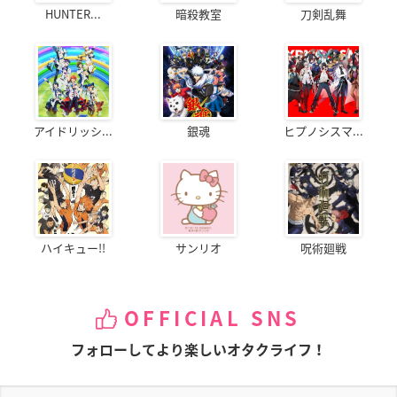
HUNTER...
暗殺教室
刀剣乱舞
アイドリッシ...
銀魂
ヒプノシスマ...
ハイキュー!!
サンリオ
呪術廻戦
OFFICIAL SNS
フォローしてより楽しいオタクライフ！