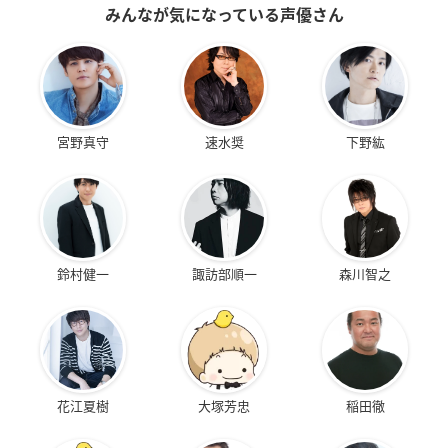
みんなが気になっている声優さん
宮野真守
速水奨
下野紘
鈴村健一
諏訪部順一
森川智之
花江夏樹
大塚芳忠
稲田徹