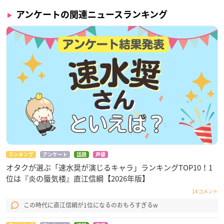
アンケートの関連ニュースランキング
ランキング
アンケート
話題
声優
オタクが選ぶ「速水奨が演じるキャラ」ランキングTOP10！1
位は『炎の蜃気楼』直江信綱【2026年版】
14コメント
この時代に直江信綱が1位になるのおもろすぎるw