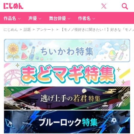
に
じ
め
ん
作品名
声優
舞台俳優
作者名
にじめん
>
話題
>
アンケート
> 【モノノ怪好きに聞きたい！】好きな『モノ