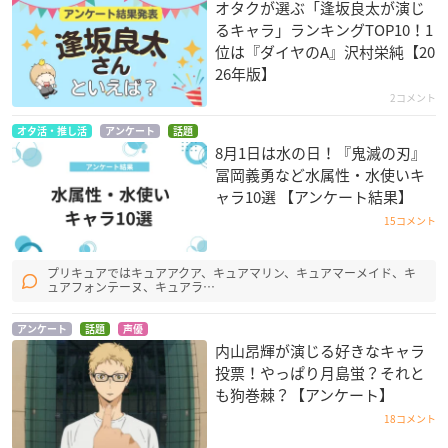
オタクが選ぶ「逢坂良太が演じ
るキャラ」ランキングTOP10！1
位は『ダイヤのA』沢村栄純【20
26年版】
2コメント
オタ活・推し活
アンケート
話題
8月1日は水の日！『鬼滅の刃』
冨岡義勇など水属性・水使いキ
ャラ10選 【アンケート結果】
15コメント
プリキュアではキュアアクア、キュアマリン、キュアマーメイド、キ
ュアフォンテーヌ、キュアラ…
アンケート
話題
声優
内山昂輝が演じる好きなキャラ
投票！やっぱり月島蛍？それと
も狗巻棘？【アンケート】
18コメント