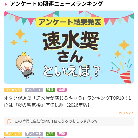
アンケートの関連ニュースランキング
ランキング
アンケート
話題
声優
オタクが選ぶ「速水奨が演じるキャラ」ランキングTOP10！1
位は『炎の蜃気楼』直江信綱【2026年版】
14コメント
この時代に直江信綱が1位になるのおもろすぎるw
ランキング
アンケート
話題
声優