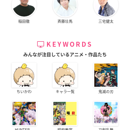
稲田徹
斉藤壮馬
三宅健太
KEYWORDS
みんなが注目しているアニメ・作品たち
ちいかわ
キャラ一覧
鬼滅の刃
HUNTER...
暗殺教室
刀剣乱舞