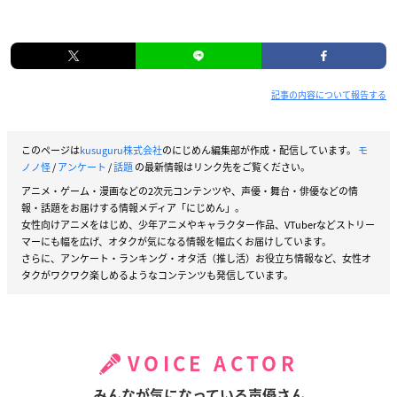
記事の内容について報告する
このページは
kusuguru株式会社
のにじめん編集部が作成・配信しています。
モ
ノノ怪
/
アンケート
/
話題
の最新情報はリンク先をご覧ください。
アニメ・ゲーム・漫画などの2次元コンテンツや、声優・舞台・俳優などの情
報・話題をお届けする情報メディア「にじめん」。
女性向けアニメをはじめ、少年アニメやキャラクター作品、VTuberなどストリー
マーにも幅を広げ、オタクが気になる情報を幅広くお届けしています。
さらに、アンケート・ランキング・オタ活（推し活）お役立ち情報など、女性オ
タクがワクワク楽しめるようなコンテンツも発信しています。
VOICE ACTOR
みんなが気になっている声優さん