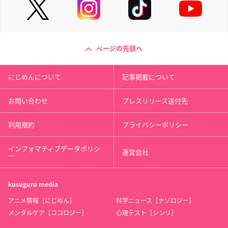
ページの先頭へ
にじめんについて
記事掲載について
お問い合わせ
プレスリリース送付先
利用規約
プライバシーポリシー
インフォマティブデータポリシ
運営会社
ー
kusuguru
media
アニメ情報［にじめん］
科学ニュース［ナゾロジー］
メンタルケア［ココロジー］
心理テスト［シンリ］