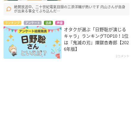
絶賛放送中、二十世紀電氣目録の三添洋輔が熱いです 内山さんが自身
が出来る事全てぶち込んだ…
ランキング
アンケート
話題
声優
オタクが選ぶ「日野聡が演じる
キャラ」ランキングTOP10！1位
は『鬼滅の刃』煉󠄁獄杏寿郎【202
6年版】
2コメント