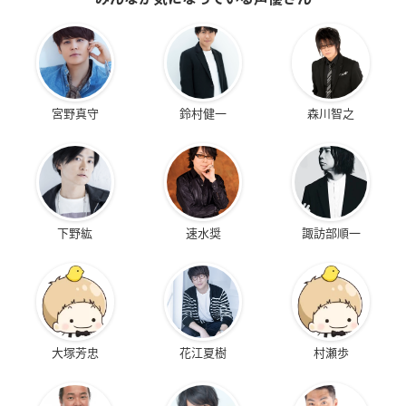
宮野真守
鈴村健一
森川智之
下野紘
速水奨
諏訪部順一
大塚芳忠
花江夏樹
村瀬歩