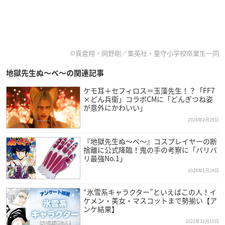
©真倉翔・岡野剛／集英社・童守小学校卒業生一同
地獄先生ぬ〜べ〜の関連記事
ケモ耳＋セフィロス＝玉藻先生！？「FF7
×どん兵衛」コラボCMに「どんぎつね姿
が意外にかわいい」
2024年2月29日
『地獄先生ぬ～べ～』コスプレイヤーの断
捨離に公式降臨！鬼の手の考察に「バリバ
リ最強No.1」
2024年1月24日
“氷雪系キャラクター”といえばこの人！イ
ケメン・美女・マスコットまで勢揃い【ア
ンケ結果】
2022年12月10日