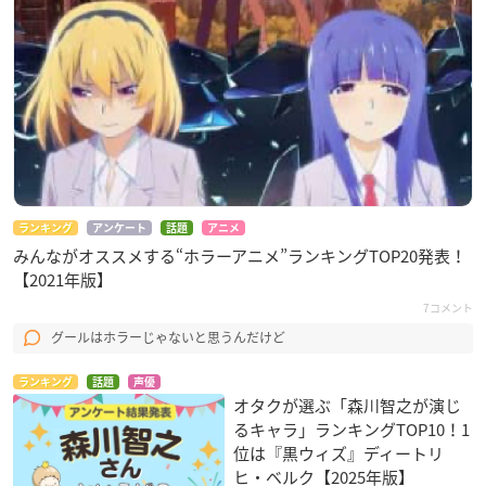
ランキング
アンケート
話題
アニメ
みんながオススメする“ホラーアニメ”ランキングTOP20発表！
【2021年版】
7コメント
グールはホラーじゃないと思うんだけど
ランキング
話題
声優
オタクが選ぶ「森川智之が演じ
るキャラ」ランキングTOP10！1
位は『黒ウィズ』ディートリ
ヒ・ベルク【2025年版】