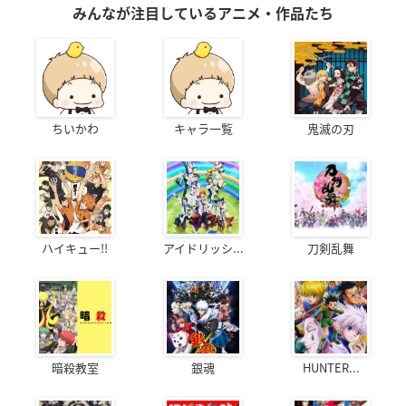
みんなが注目しているアニメ・作品たち
ちいかわ
キャラ一覧
鬼滅の刃
ハイキュー!!
アイドリッシ...
刀剣乱舞
暗殺教室
銀魂
HUNTER...