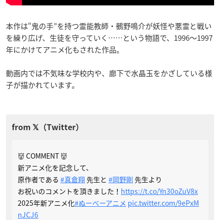
本作は“鬼の手”を持つ霊能教師・鵺野鳴介が妖怪や悪霊と戦い
を繰り広げ、生徒を守っていく……という物語で、1996〜1997
年にかけてアニメ化もされた作品。
動画内では不気味な学校内や、廊下で水晶玉をかざしている様
子が描かれています。
👹 COMMENT 👹
新アニメ化を記念して、
原作者である
#真倉翔
先生と
#岡野剛
先生より
お祝いのコメントを頂きました！
https://t.co/Yn30oZuV8x
2025年新アニメ化
#ぬーべーアニメ
pic.twitter.com/9ePxM
nJCJ6