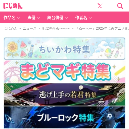
に
じ
め
ん
作品名
声優
舞台俳優
作者名
にじめん
>
ニュース
>
地獄先生ぬ〜べ〜
> 『ぬーべー』2025年に再アニメ