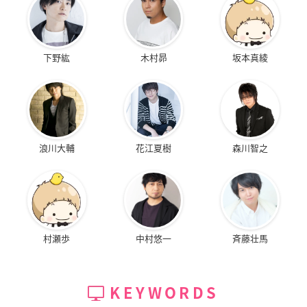
下野紘
木村昴
坂本真綾
浪川大輔
花江夏樹
森川智之
村瀬歩
中村悠一
斉藤壮馬
KEYWORDS