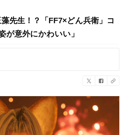
藻先生！？「FF7×どん兵衛」コ
姿が意外にかわいい」