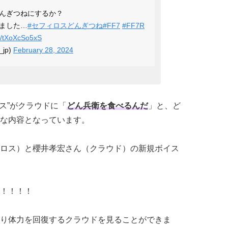
んぎつねにするか？
ました…
#セフィロスどんぎつね
#FF7
#FF7R
om/tXoXcSo5xS
jp)
February 28, 2024
ス”がクラウドに「
どん兵衛を食べるんだ
」と、ど
な内容となっています。
ロス）と櫻井孝宏さん（クラウド）の新規ボイス
！！！！
り体力を回復するクラウドを見ることができま