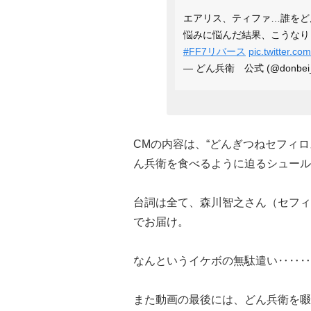
エアリス、ティファ…誰をど
悩みに悩んだ結果、こうなり
#FF7リバース
pic.twitter.c
— どん兵衛 公式 (@donbei_
CMの内容は、“どんぎつねセフィロ
ん兵衛を食べるように迫るシュール
台詞は全て、森川智之さん（セフィ
でお届け。
なんというイケボの無駄遣い‥‥‥
また動画の最後には、どん兵衛を啜