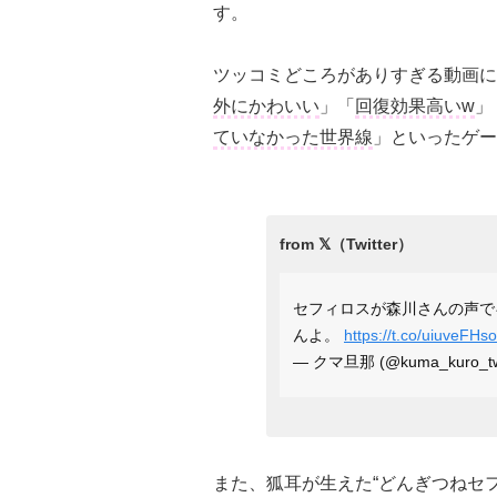
す。
ツッコミどころがありすぎる動画に
外にかわいい
」「
回復効果高いw
」
ていなかった世界線
」といったゲー
セフィロスが森川さんの声で
んよ。
https://t.co/uiuveFHs
— クマ旦那 (@kuma_kuro_t
また、狐耳が生えた“どんぎつねセ