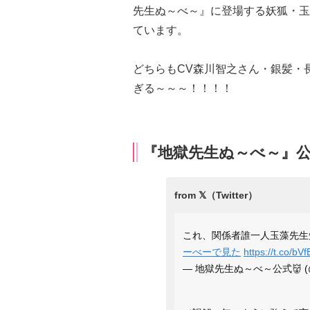
先生ぬ～べ～』に登場する妖狐・玉
ています。
どちらもCV森川智之さん・銀髪・
ぎる～～～！！！！
『地獄先生ぬ～べ～』
これ、関係者誰一人玉藻先生
ーべーで見た
https://t.co/b
— 地獄先生ぬ～べ～公式👹 (@n