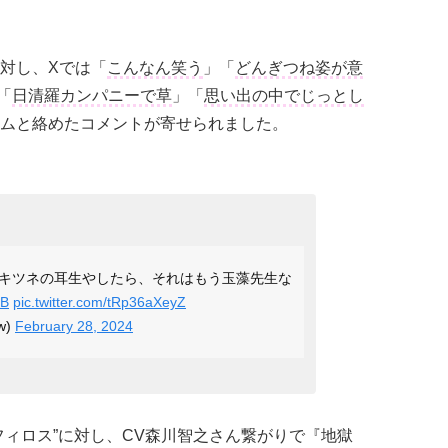
対し、Xでは「
こんなん笑う
」「
どんぎつね姿が意
「
日清羅カンパニーで草
」「
思い出の中でじっとし
ムと絡めたコメントが寄せられました。
キツネの耳生やしたら、それはもう玉藻先生な
oB
pic.twitter.com/tRp36aXeyZ
w)
February 28, 2024
フィロス”に対し、CV森川智之さん繋がりで『地獄