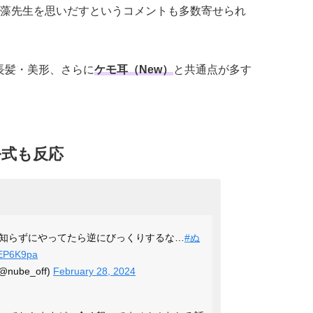
藻先生を思いだすというコメントも多数寄せられ
長髪・美形、さらに
ケモ耳（New）
と共通点が多す
公式も反応
知らずにやってたら逆にびっくりするな…
#ぬ
VfEP6K9pa
ube_off)
February 28, 2024