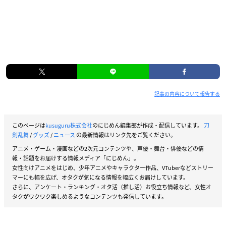
記事の内容について報告する
このページは
kusuguru株式会社
のにじめん編集部が作成・配信しています。
刀
剣乱舞
/
グッズ
/
ニュース
の最新情報はリンク先をご覧ください。
アニメ・ゲーム・漫画などの2次元コンテンツや、声優・舞台・俳優などの情
報・話題をお届けする情報メディア「にじめん」。
女性向けアニメをはじめ、少年アニメやキャラクター作品、VTuberなどストリー
マーにも幅を広げ、オタクが気になる情報を幅広くお届けしています。
さらに、アンケート・ランキング・オタ活（推し活）お役立ち情報など、女性オ
タクがワクワク楽しめるようなコンテンツも発信しています。