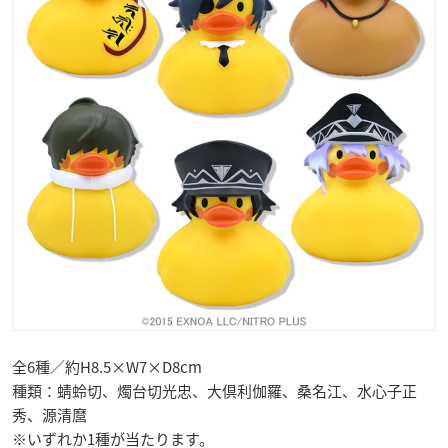
全6種／約H8.5×W7×D8cm
種類：蜻蛉切、燭台切光忠、大倶利伽羅、桑名江、水心子正
秀、源清麿
※いずれか1種が当たります。