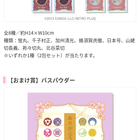
全8種／約H14×W10cm
種類：蛍丸、千子村正、加州清光、蜂須賀虎徹、日本号、山姥
切長義、祢々切丸、北谷菜切
※いずれか1種（2包セット）が当たります。
【おまけ賞】バスパウダー