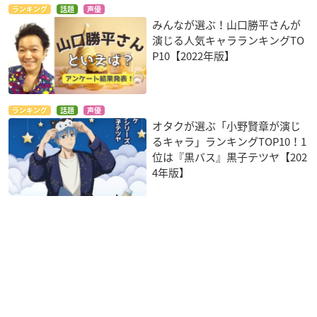
ランキング
話題
声優
みんなが選ぶ！山口勝平さんが
演じる人気キャラランキングTO
P10【2022年版】
ランキング
話題
声優
オタクが選ぶ「小野賢章が演じ
るキャラ」ランキングTOP10！1
位は『黒バス』黒子テツヤ【202
4年版】