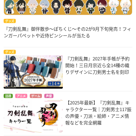
グッズ
『刀剣乱舞』御伴散歩～ぽちくじ～その2が9月下旬発売！フィ
ンガーパペットや近侍ピンシールが当たる
グッズ
『刀剣乱舞』2027年手帳が予約
開始！三日月宗近ら全14種の織
りデザインに刀剣男士名を刻印
話題
アニメ
ゲーム
声優
【2025年最新】『刀剣乱舞』キ
ャラクター一覧｜刀剣男士117振
の声優・刀派・絵師・アニメ情
報などを完全網羅