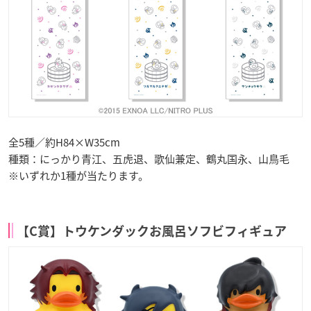
全5種／約H84×W35cm
種類：にっかり青江、五虎退、歌仙兼定、鶴丸国永、山鳥毛
※いずれか1種が当たります。
【C賞】トウケンダックお風呂ソフビフィギュア