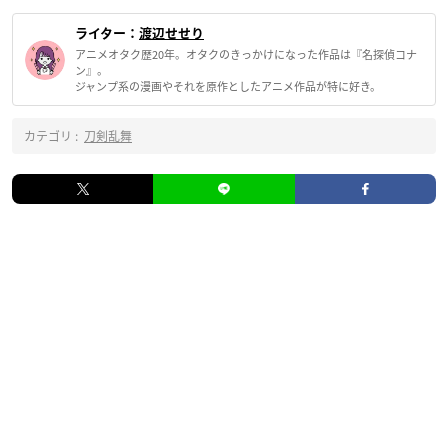
ライター：
渡辺せせり
アニメオタク歴20年。オタクのきっかけになった作品は『名探偵コナ
ン』。
ジャンプ系の漫画やそれを原作としたアニメ作品が特に好き。
カテゴリ :
刀剣乱舞