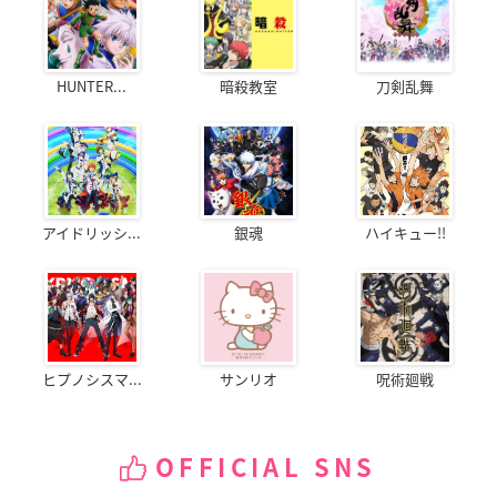
HUNTER...
暗殺教室
刀剣乱舞
アイドリッシ...
銀魂
ハイキュー!!
ヒプノシスマ...
サンリオ
呪術廻戦
OFFICIAL SNS