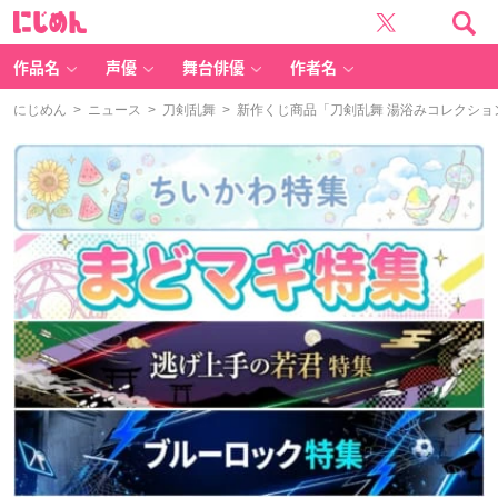
に
じ
め
ん
作品名
声優
舞台俳優
作者名
にじめん
>
ニュース
>
刀剣乱舞
> 新作くじ商品「刀剣乱舞 湯浴みコレクショ