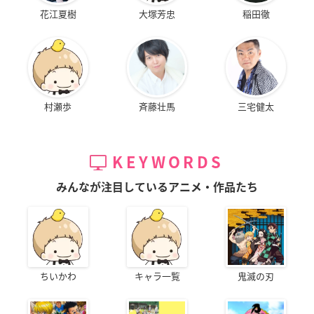
花江夏樹
大塚芳忠
稲田徹
村瀬歩
斉藤壮馬
三宅健太
KEYWORDS
みんなが注目しているアニメ・作品たち
ちいかわ
キャラ一覧
鬼滅の刃