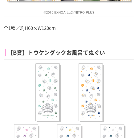
全1種／約H60×W120cm
【B賞】トウケンダックお風呂てぬぐい