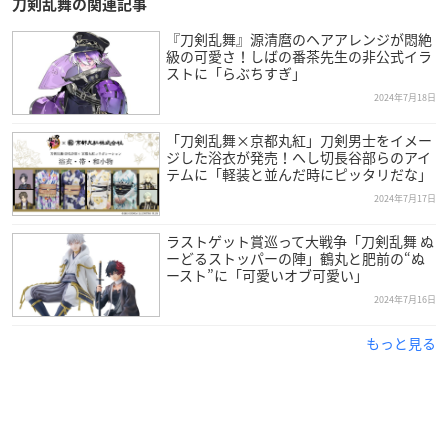
刀剣乱舞の関連記事
『刀剣乱舞』源清麿のヘアアレンジが悶絶
級の可愛さ！しばの番茶先生の非公式イラ
ストに「らぶちすぎ」
2024年7月18日
「刀剣乱舞×京都丸紅」刀剣男士をイメー
ジした浴衣が発売！へし切長谷部らのアイ
テムに「軽装と並んだ時にピッタリだな」
2024年7月17日
ラストゲット賞巡って大戦争「刀剣乱舞 ぬ
ーどるストッパーの陣」鶴丸と肥前の“ぬ
ースト”に「可愛いオブ可愛い」
2024年7月16日
もっと見る