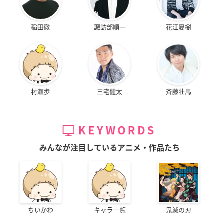
稲田徹
諏訪部順一
花江夏樹
村瀬歩
三宅健太
斉藤壮馬
KEYWORDS
みんなが注目しているアニメ・作品たち
ちいかわ
キャラ一覧
鬼滅の刃