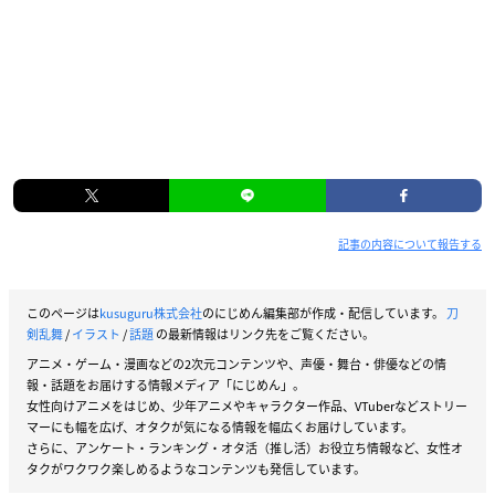
記事の内容について報告する
このページは
kusuguru株式会社
のにじめん編集部が作成・配信しています。
刀
剣乱舞
/
イラスト
/
話題
の最新情報はリンク先をご覧ください。
アニメ・ゲーム・漫画などの2次元コンテンツや、声優・舞台・俳優などの情
報・話題をお届けする情報メディア「にじめん」。
女性向けアニメをはじめ、少年アニメやキャラクター作品、VTuberなどストリー
マーにも幅を広げ、オタクが気になる情報を幅広くお届けしています。
さらに、アンケート・ランキング・オタ活（推し活）お役立ち情報など、女性オ
タクがワクワク楽しめるようなコンテンツも発信しています。