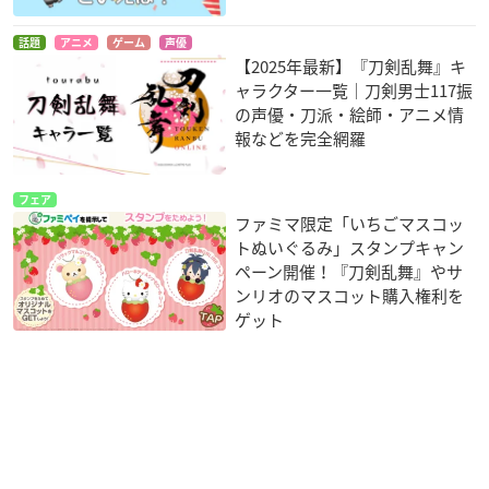
話題
アニメ
ゲーム
声優
【2025年最新】『刀剣乱舞』キ
ャラクター一覧｜刀剣男士117振
の声優・刀派・絵師・アニメ情
報などを完全網羅
フェア
ファミマ限定「いちごマスコッ
トぬいぐるみ」スタンプキャン
ペーン開催！『刀剣乱舞』やサ
ンリオのマスコット購入権利を
ゲット