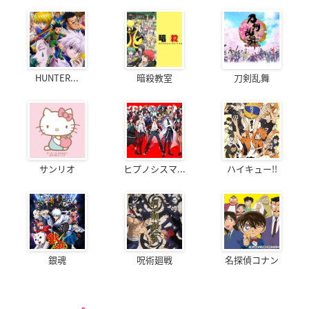
HUNTER...
暗殺教室
刀剣乱舞
サンリオ
ヒプノシスマ...
ハイキュー!!
銀魂
呪術廻戦
名探偵コナン