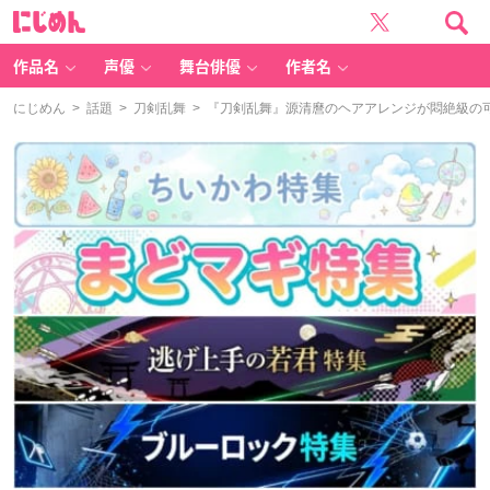
に
じ
め
ん
作品名
声優
舞台俳優
作者名
にじめん
>
話題
>
刀剣乱舞
> 『刀剣乱舞』源清麿のヘアアレンジが悶絶級の