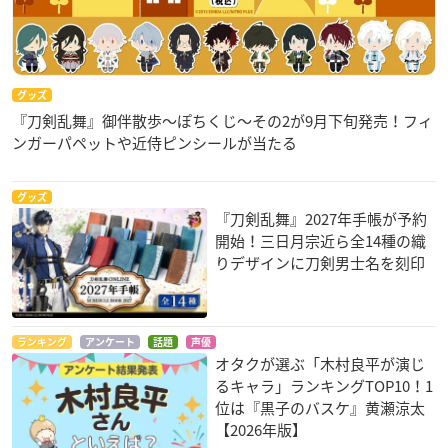
グッズ
『刀剣乱舞』御伴散歩～ぽちくじ～その2が9月下旬発売！フィ
ンガーパペットや近侍ピンシールが当たる
グッズ
『刀剣乱舞』2027年手帳が予約
開始！三日月宗近ら全14種の織
りデザインに刀剣男士名を刻印
ランキング
アンケート
話題
声優
オタクが選ぶ「木村良平が演じ
るキャラ」ランキングTOP10！1
位は『黒子のバスケ』黄瀬涼太
【2026年版】