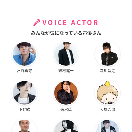
VOICE ACTOR
みんなが気になっている声優さん
宮野真守
鈴村健一
森川智之
下野紘
速水奨
大塚芳忠