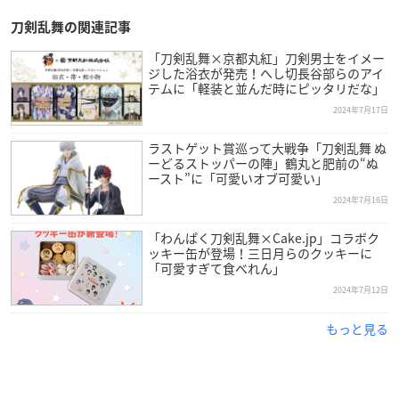
刀剣乱舞の関連記事
「刀剣乱舞×京都丸紅」刀剣男士をイメー
ジした浴衣が発売！へし切長谷部らのアイ
テムに「軽装と並んだ時にピッタリだな」
2024年7月17日
ラストゲット賞巡って大戦争「刀剣乱舞 ぬ
ーどるストッパーの陣」鶴丸と肥前の“ぬ
ースト”に「可愛いオブ可愛い」
2024年7月16日
「わんぱく刀剣乱舞×Cake.jp」コラボク
ッキー缶が登場！三日月らのクッキーに
「可愛すぎて食べれん」
2024年7月12日
もっと見る