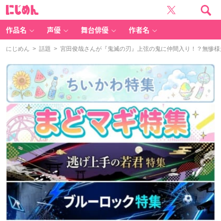
に
じ
め
ん
作品名
声優
舞台俳優
作者名
にじめん
>
話題
> 宮田俊哉さんが『鬼滅の刃』上弦の鬼に仲間入り！？無惨様