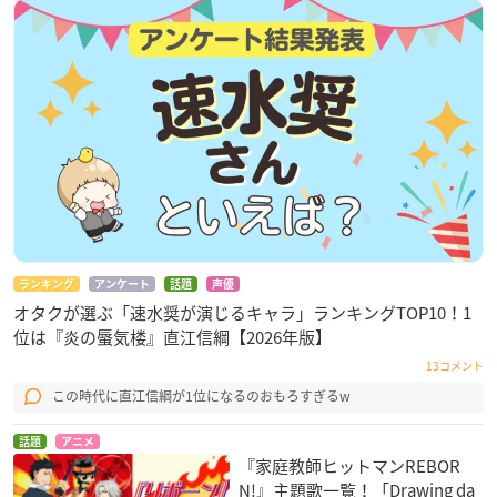
ランキング
アンケート
話題
声優
オタクが選ぶ「速水奨が演じるキャラ」ランキングTOP10！1
位は『炎の蜃気楼』直江信綱【2026年版】
13コメント
この時代に直江信綱が1位になるのおもろすぎるw
話題
アニメ
『家庭教師ヒットマンREBOR
N!』主題歌一覧！「Drawing da