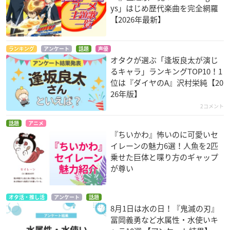
ys」はじめ歴代楽曲を完全網羅
【2026年最新】
ランキング
アンケート
話題
声優
オタクが選ぶ「逢坂良太が演じ
るキャラ」ランキングTOP10！1
位は『ダイヤのA』沢村栄純【20
26年版】
2コメント
話題
アニメ
『ちいかわ』怖いのに可愛いセ
イレーンの魅力6選！人魚を2匹
乗せた巨体と喋り方のギャップ
が尊い
オタ活・推し活
アンケート
話題
8月1日は水の日！『鬼滅の刃』
冨岡義勇など水属性・水使いキ