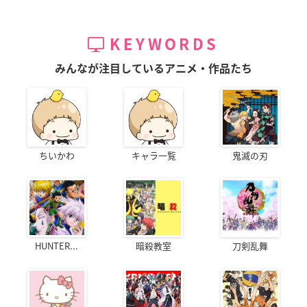
KEYWORDS
みんなが注目しているアニメ・作品たち
ちいかわ
キャラ一覧
鬼滅の刃
HUNTER...
暗殺教室
刀剣乱舞