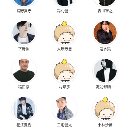
宮野真守
鈴村健一
森川智之
下野紘
大塚芳忠
速水奨
稲田徹
村瀬歩
諏訪部順一
花江夏樹
三宅健太
小林沙苗