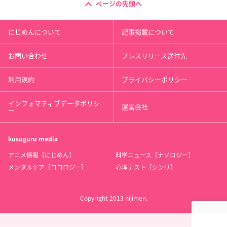
ページの先頭へ
にじめんについて
記事掲載について
お問い合わせ
プレスリリース送付先
利用規約
プライバシーポリシー
インフォマティブデータポリシ
運営会社
ー
kusuguru
media
アニメ情報［にじめん］
科学ニュース［ナゾロジー］
メンタルケア［ココロジー］
心理テスト［シンリ］
Copyright 2013 nijimen.