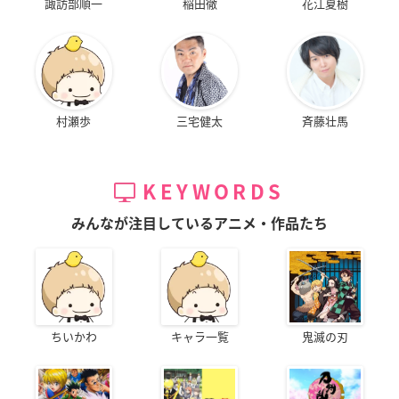
諏訪部順一
稲田徹
花江夏樹
村瀬歩
三宅健太
斉藤壮馬
KEYWORDS
みんなが注目しているアニメ・作品たち
ちいかわ
キャラ一覧
鬼滅の刃