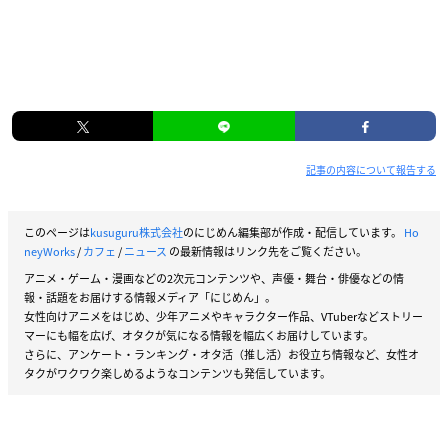
記事の内容について報告する
このページは
kusuguru株式会社
のにじめん編集部が作成・配信しています。
Ho
neyWorks
/
カフェ
/
ニュース
の最新情報はリンク先をご覧ください。
アニメ・ゲーム・漫画などの2次元コンテンツや、声優・舞台・俳優などの情
報・話題をお届けする情報メディア「にじめん」。
女性向けアニメをはじめ、少年アニメやキャラクター作品、VTuberなどストリー
マーにも幅を広げ、オタクが気になる情報を幅広くお届けしています。
さらに、アンケート・ランキング・オタ活（推し活）お役立ち情報など、女性オ
タクがワクワク楽しめるようなコンテンツも発信しています。