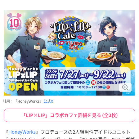
引用：『HoneyWorks』
公式X
「LIP×LIP」コラボカフェ詳細を見る (全3枚)
『
HoneyWorks
』プロデュースの2人組男性アイドルユニット