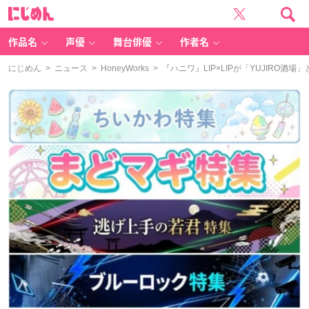
に
じ
め
ん
作品名
声優
舞台俳優
作者名
にじめん
>
ニュース
>
HoneyWorks
> 『ハニワ』LIP×LIPが「YUJIR