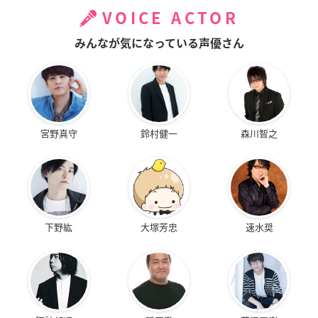
VOICE ACTOR
みんなが気になっている声優さん
宮野真守
鈴村健一
森川智之
下野紘
大塚芳忠
速水奨