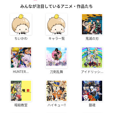
みんなが注目しているアニメ・作品たち
ちいかわ
キャラ一覧
鬼滅の刃
HUNTER...
刀剣乱舞
アイドリッシ...
暗殺教室
ハイキュー!!
銀魂