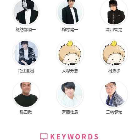
諏訪部順一
鈴村健一
森川智之
花江夏樹
大塚芳忠
村瀬歩
稲田徹
斉藤壮馬
三宅健太
KEYWORDS