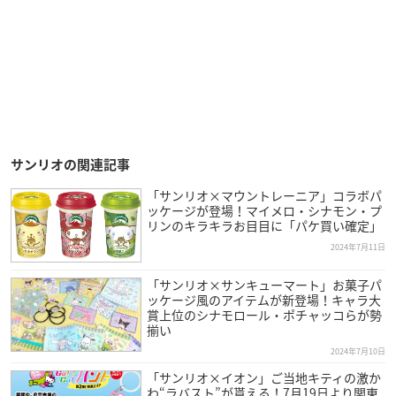
サンリオの関連記事
「サンリオ×マウントレーニア」コラボパ
ッケージが登場！マイメロ・シナモン・プ
リンのキラキラお目目に「パケ買い確定」
2024年7月11日
「サンリオ×サンキューマート」お菓子パ
ッケージ風のアイテムが新登場！キャラ大
賞上位のシナモロール・ポチャッコらが勢
揃い
2024年7月10日
「サンリオ×イオン」ご当地キティの激か
わ“ラバスト”が貰える！7月19日より関東