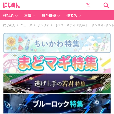
に
じ
め
ん
作品名
声優
舞台俳優
作者名
にじめん
>
ニュース
>
サンリオ
> 【ハローキティ50周年】「サンリオ×サン