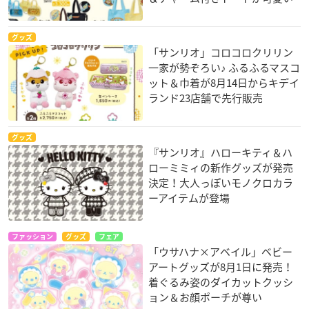
グッズ
「サンリオ」コロコロクリリン
一家が勢ぞろい♪ ふるふるマスコ
ット＆巾着が8月14日からキデイ
ランド23店舗で先行販売
グッズ
『サンリオ』ハローキティ＆ハ
ローミミィの新作グッズが発売
決定！大人っぽいモノクロカラ
ーアイテムが登場
ファッション
グッズ
フェア
「ウサハナ×アベイル」ベビー
アートグッズが8月1日に発売！
着ぐるみ姿のダイカットクッシ
ョン＆お顔ポーチが尊い