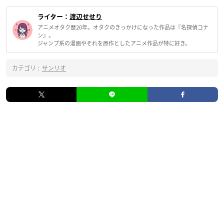
ライター：
渡辺せせり
アニメオタク歴20年。オタクのきっかけになった作品は『名探偵コナ
ン』。
ジャンプ系の漫画やそれを原作としたアニメ作品が特に好き。
カテゴリ :
サンリオ