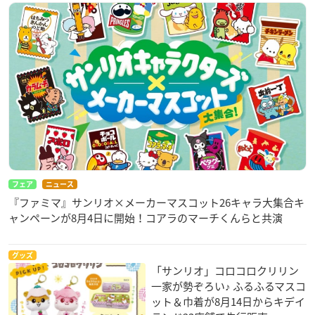
フェア
ニュース
『ファミマ』サンリオ×メーカーマスコット26キャラ大集合キ
ャンペーンが8月4日に開始！コアラのマーチくんらと共演
グッズ
「サンリオ」コロコロクリリン
一家が勢ぞろい♪ ふるふるマスコ
ット＆巾着が8月14日からキデイ