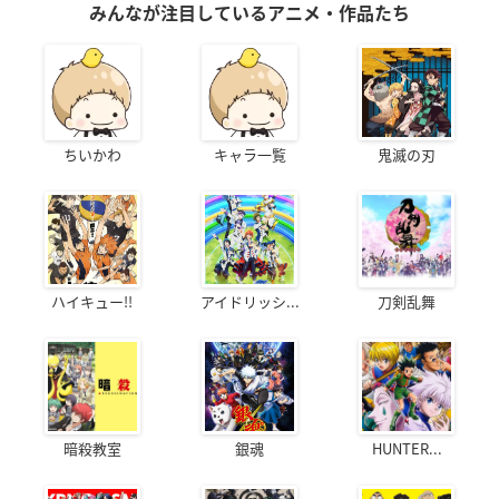
みんなが注目しているアニメ・作品たち
ちいかわ
キャラ一覧
鬼滅の刃
ハイキュー!!
アイドリッシ...
刀剣乱舞
暗殺教室
銀魂
HUNTER...