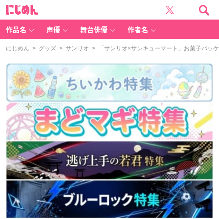
に
じ
め
ん
作品名
声優
舞台俳優
作者名
にじめん
>
グッズ
>
サンリオ
> 「サンリオ×サンキューマート」お菓子パッ