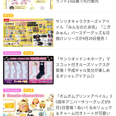
ランド23店舗で先行販売
グッズ
サンリオキャラクターズ×アベ
イル 「みんなのたあ坊」「こぎ
みゅん」バースデーグッズ＆日
焼けシリーズが4月29日発売！
ファッション
グッズ
「サンリオ×ドンキホーテ」マ
スコット付きルーズソックスが
登場！平成ギャル気分が楽しめ
るオシャレアイテム◎
ファッション
グッズ
「ポムポムプリン×アベイル」3
0周年アニバーサリーグッズが8
月1日登場！ぬいぐるみリュック
＆チャーム付きトートが可愛い