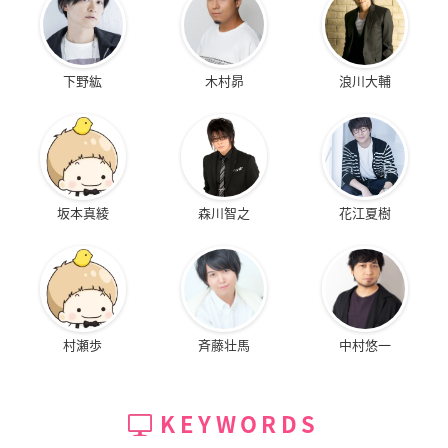
下野紘
木村昴
浪川大輔
坂本真綾
森川智之
花江夏樹
村瀬歩
斉藤壮馬
中村悠一
KEYWORDS