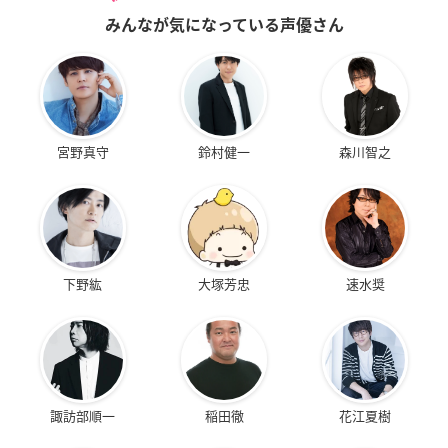
みんなが気になっている声優さん
宮野真守
鈴村健一
森川智之
下野紘
大塚芳忠
速水奨
諏訪部順一
稲田徹
花江夏樹