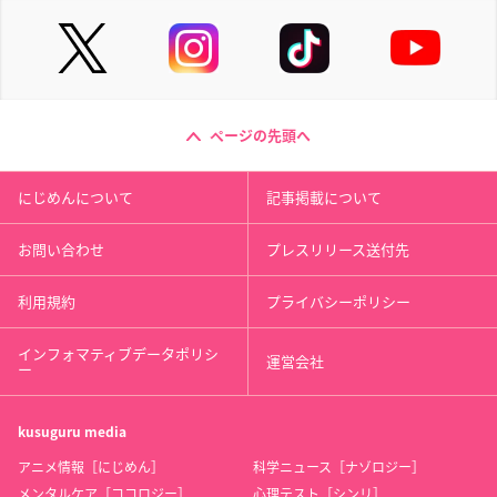
ページの先頭へ
にじめんについて
記事掲載について
お問い合わせ
プレスリリース送付先
利用規約
プライバシーポリシー
インフォマティブデータポリシ
運営会社
ー
kusuguru
media
アニメ情報［にじめん］
科学ニュース［ナゾロジー］
メンタルケア［ココロジー］
心理テスト［シンリ］