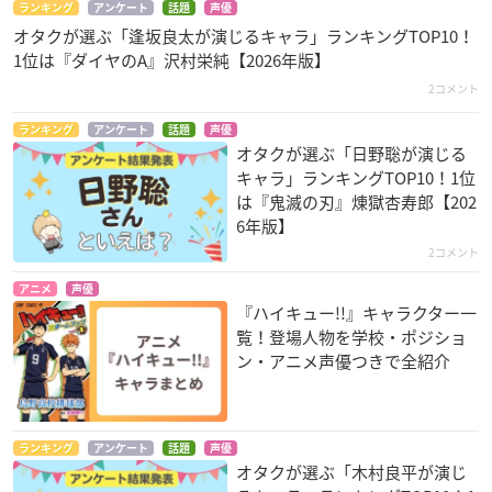
ランキング
アンケート
話題
声優
オタクが選ぶ「逢坂良太が演じるキャラ」ランキングTOP10！
1位は『ダイヤのA』沢村栄純【2026年版】
2コメント
ランキング
アンケート
話題
声優
オタクが選ぶ「日野聡が演じる
キャラ」ランキングTOP10！1位
は『鬼滅の刃』煉󠄁獄杏寿郎【202
6年版】
2コメント
アニメ
声優
『ハイキュー!!』キャラクター一
覧！登場人物を学校・ポジショ
ン・アニメ声優つきで全紹介
ランキング
アンケート
話題
声優
オタクが選ぶ「木村良平が演じ