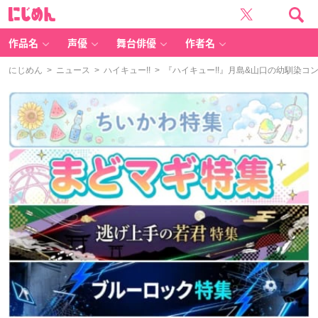
に
じ
め
ん
作品名
声優
舞台俳優
作者名
にじめん
>
ニュース
>
ハイキュー!!
> 『ハイキュー!!』月島&山口の幼馴染コ