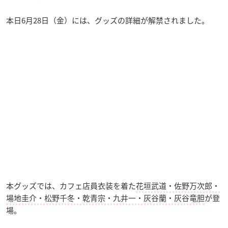
本日6月28日（金）には、グッズの詳細が解禁されました。
本グッズでは、カフェ店員衣装を着た
花垣武道・佐野万次郎・
場地圭介・松野千冬・乾青宗・九井一・灰谷蘭・灰谷竜胆
が登
場。