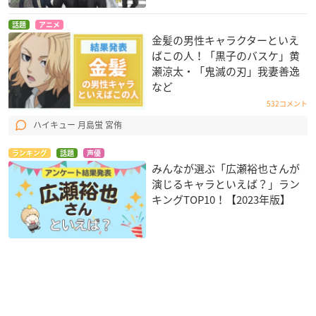
話題
アニメ
金髪の男性キャラクターといえ
ばこの人！「黒子のバスケ」黄
瀬涼太・「鬼滅の刃」我妻善逸
など
532コメント
ハイキュー 月島蛍 宮侑
ランキング
話題
声優
みんなが選ぶ「広瀬裕也さんが
演じるキャラといえば？」ラン
キングTOP10！【2023年版】