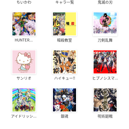
ちいかわ
キャラ一覧
鬼滅の刃
HUNTER...
暗殺教室
刀剣乱舞
サンリオ
ハイキュー!!
ヒプノシスマ...
アイドリッシ...
銀魂
呪術廻戦