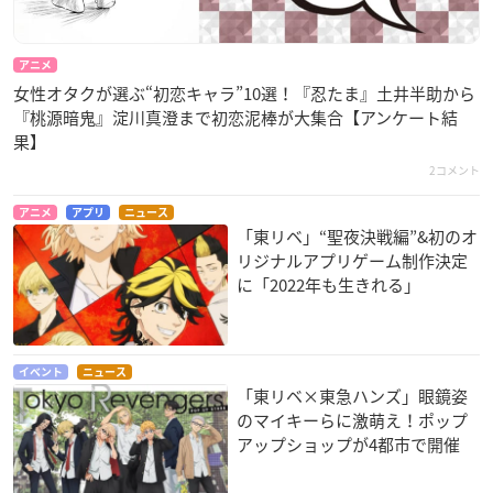
アニメ
女性オタクが選ぶ“初恋キャラ”10選！『忍たま』土井半助から
『桃源暗鬼』淀川真澄まで初恋泥棒が大集合【アンケート結
果】
2コメント
アニメ
アプリ
ニュース
「東リベ」“聖夜決戦編”&初のオ
リジナルアプリゲーム制作決定
に「2022年も生きれる」
イベント
ニュース
「東リベ×東急ハンズ」眼鏡姿
のマイキーらに激萌え！ポップ
アップショップが4都市で開催