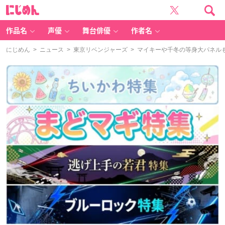
に
じ
め
ん
作品名
声優
舞台俳優
作者名
にじめん
>
ニュース
>
東京リベンジャーズ
> マイキーや千冬の等身大パネル