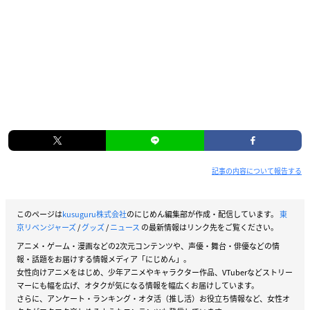
記事の内容について報告する
このページは
kusuguru株式会社
のにじめん編集部が作成・配信しています。
東
京リベンジャーズ
/
グッズ
/
ニュース
の最新情報はリンク先をご覧ください。
アニメ・ゲーム・漫画などの2次元コンテンツや、声優・舞台・俳優などの情
報・話題をお届けする情報メディア「にじめん」。
女性向けアニメをはじめ、少年アニメやキャラクター作品、VTuberなどストリー
マーにも幅を広げ、オタクが気になる情報を幅広くお届けしています。
さらに、アンケート・ランキング・オタ活（推し活）お役立ち情報など、女性オ