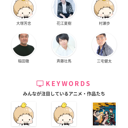
大塚芳忠
花江夏樹
村瀬歩
稲田徹
斉藤壮馬
三宅健太
KEYWORDS
みんなが注目しているアニメ・作品たち