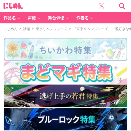
に
じ
め
ん
作品名
声優
舞台俳優
作者名
にじめん
>
話題
>
東京リベンジャーズ
> 『東京リベンジャーズ』一番好きな