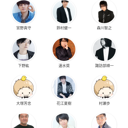
宮野真守
鈴村健一
森川智之
下野紘
速水奨
諏訪部順一
大塚芳忠
花江夏樹
村瀬歩