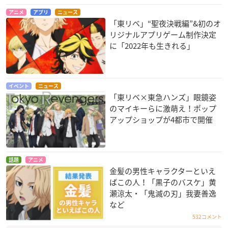
アニメ
アプリ
ニュース
「東リベ」“聖夜決戦編”&初のオ
リジナルアプリゲーム制作決定
に「2022年も生きれる」
イベント
ニュース
「東リベ×東急ハンズ」眼鏡姿
のマイキーらに激萌え！ポップ
アップショップが4都市で開催
話題
アニメ
金髪の男性キャラクターといえ
ばこの人！「黒子のバスケ」黄
瀬涼太・「鬼滅の刃」我妻善逸
など
532コメント