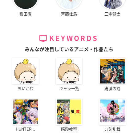
稲田徹
斉藤壮馬
三宅健太
KEYWORDS
みんなが注目しているアニメ・作品たち
ちいかわ
キャラ一覧
鬼滅の刃
HUNTER...
暗殺教室
刀剣乱舞