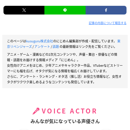
記事の内容について報告する
このページは
kusuguru株式会社
のにじめん編集部が作成・配信しています。
東
京リベンジャーズ
/
アンケート
/
話題
の最新情報はリンク先をご覧ください。
アニメ・ゲーム・漫画などの2次元コンテンツや、声優・舞台・俳優などの情
報・話題をお届けする情報メディア「にじめん」。
女性向けアニメをはじめ、少年アニメやキャラクター作品、VTuberなどストリー
マーにも幅を広げ、オタクが気になる情報を幅広くお届けしています。
さらに、アンケート・ランキング・オタ活（推し活）お役立ち情報など、女性オ
タクがワクワク楽しめるようなコンテンツも発信しています。
VOICE ACTOR
みんなが気になっている声優さん