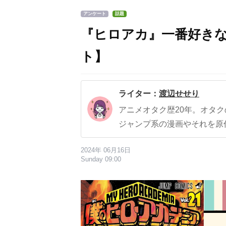
アンケート
話題
『ヒロアカ』一番好き
ト】
ライター：
渡辺せせり
アニメオタク歴20年。オタ
ジャンプ系の漫画やそれを原
2024年 06月16日
Sunday 09:00