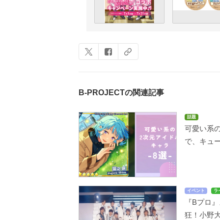
B-PROJECTの関連記事
話題
可愛い系
で、キュ
イベント
ラ
『Bプロ』
狂！小野