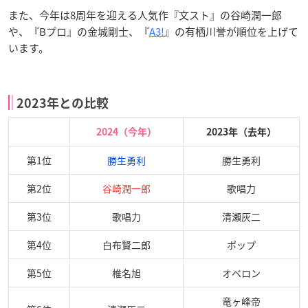
また、今年は8周年を迎える人気作『文スト』の谷崎潤一郎
や、『Bプロ』の金城剛士、『
A3!
』の有栖川誉が順位を上げて
います。
2023年との比較
2024（今年）
2023年（去年）
第1位
勝生勇利
勝生勇利
第2位
谷崎潤一郎
歌唱力
第3位
歌唱力
清瀬灰二
第4位
白布賢二郎
ポップ
第5位
椎名旭
オベロン
竜ヶ峰帝