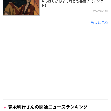
やっぱり高杉？それとも甚爾？【アンケー
ト】
ヒーローものの舞台裏特番を見て「ヒーローになりたい」と役
2024年4月25日
者になることを目指し、1995年に子役デビューした豊永さん。
もっと見る
俳優や声優として活躍するほか、高い歌唱力を活かしアーティ
スト活動も行っています。
2018年には
した実
第12回声優アワードにて主演男優賞を受賞
力派声優さんです！
豊永利行さんの関連ニュースランキング