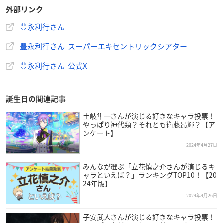
外部リンク
豊永利行さん
豊永利行さん スーパーエキセントリックシアター
豊永利行さん 公式X
誕生日の関連記事
土岐隼一さんが演じる好きなキャラ投票！
やっぱり神代類？それとも衛藤昂輝？【ア
ンケート】
2024年4月27日
みんなが選ぶ「立花慎之介さんが演じるキ
ャラといえば？」ランキングTOP10！【20
24年版】
引用：「スーパーエキセントリックシアター」
公式サイト
2024年4月26日
豊永利行
さんは東京都出身で現在スーパーエキセントリックシ
子安武人さんが演じる好きなキャラ投票！
アターに所属しており、今年で40歳を迎えます。