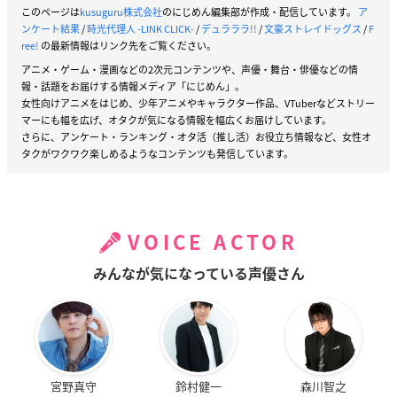
このページは
kusuguru株式会社
のにじめん編集部が作成・配信しています。
ア
ンケート結果
/
時光代理人 -LINK CLICK-
/
デュラララ!!
/
文豪ストレイドッグス
/
F
ree!
の最新情報はリンク先をご覧ください。
アニメ・ゲーム・漫画などの2次元コンテンツや、声優・舞台・俳優などの情
報・話題をお届けする情報メディア「にじめん」。
女性向けアニメをはじめ、少年アニメやキャラクター作品、VTuberなどストリー
マーにも幅を広げ、オタクが気になる情報を幅広くお届けしています。
さらに、アンケート・ランキング・オタ活（推し活）お役立ち情報など、女性オ
タクがワクワク楽しめるようなコンテンツも発信しています。
VOICE ACTOR
みんなが気になっている声優さん
宮野真守
鈴村健一
森川智之