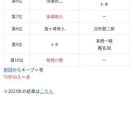
第6位
清瀬灰二
トキ
第7位
金城剛士
ー
第8位
竜ヶ峰帝人
白布賢二郎
来栖一騎
第9位
トキ
椎名旭
第10位
有栖川誉
ー
前回からキープ＝青
TOP10入＝赤
※2023年の結果は
こちら