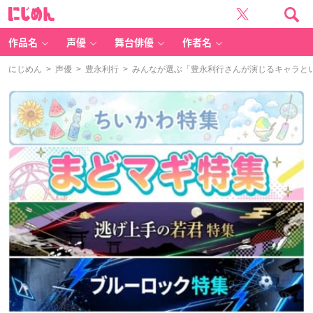
に
じ
め
ん
作品名
声優
舞台俳優
作者名
にじめん
>
声優
>
豊永利行
> みんなが選ぶ「豊永利行さんが演じるキャラといえ