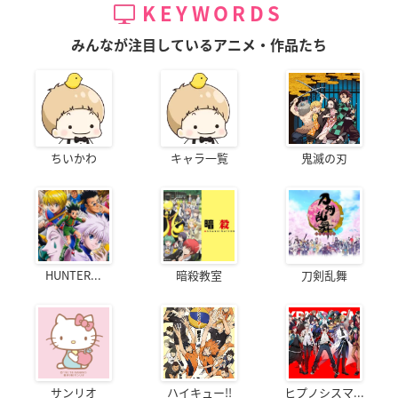
KEYWORDS
みんなが注目しているアニメ・作品たち
ちいかわ
キャラ一覧
鬼滅の刃
HUNTER...
暗殺教室
刀剣乱舞
サンリオ
ハイキュー!!
ヒプノシスマ...