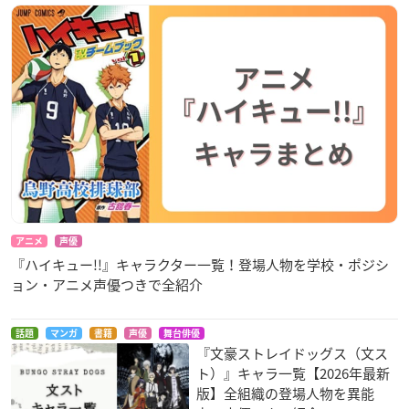
アニメ
声優
『ハイキュー!!』キャラクター一覧！登場人物を学校・ポジシ
ョン・アニメ声優つきで全紹介
話題
マンガ
書籍
声優
舞台俳優
『文豪ストレイドッグス（文ス
ト）』キャラ一覧【2026年最新
版】全組織の登場人物を異能