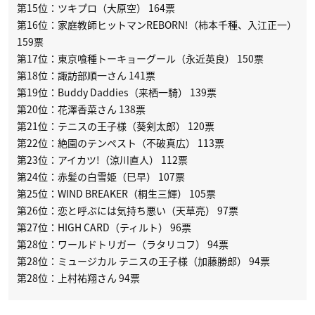
第15位：ツキプロ（大原空） 164票
第16位：家庭教師ヒットマンREBORN!（柿本千種、入江正一）
159票
第17位：東京喰種トーキョーグール（永近英良） 150票
第18位：諏訪部順一さん 141票
第19位：Buddy Daddies（来栖一騎） 139票
第20位：花澤香菜さん 138票
第21位：テニスの王子様（葵剣太郎） 120票
第22位：絶園のテンペスト（不破真広） 113票
第23位：アイカツ!（涼川直人） 112票
第24位：赤髪の白雪姫（巳早） 107票
第25位：WIND BREAKER（桐生三輝） 105票
第26位：恋と呼ぶには気持ち悪い（天草亮） 97票
第27位：HIGH CARD（ティルト） 96票
第28位：ワールドトリガー（ラタリコフ） 94票
第28位：ミュージカル テニスの王子様（加藤勝郎） 94票
第28位：上村祐翔さん 94票