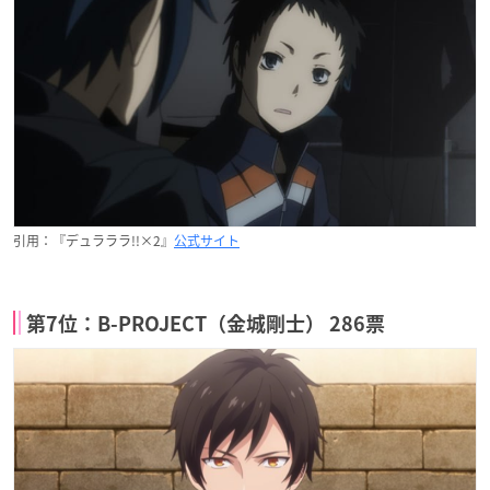
引用：『デュラララ!!×2』
公式サイト
第7位：B-PROJECT（金城剛士） 286票