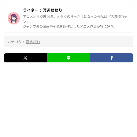
ライター：
渡辺せせり
アニメオタク歴20年。オタクのきっかけになった作品は『名探偵コナ
ン』。
ジャンプ系の漫画やそれを原作としたアニメ作品が特に好き。
カテゴリ :
豊永利行