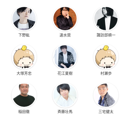
下野紘
速水奨
諏訪部順一
大塚芳忠
花江夏樹
村瀬歩
稲田徹
斉藤壮馬
三宅健太