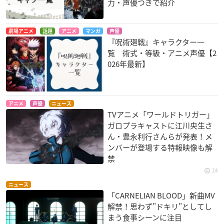
力・声優つきで紹介
劇場アニメ
話題
アニメ
マンガ
声優
『呪術廻戦』キャラクター一
覧 術式・等級・アニメ声優【2
026年最新】
アニメ
声優
ニュース
TVアニメ「ワールドトリガー」
ガロプラキャストに江川央生さ
ん・豊永利行さんらが発表！メ
ンバーが登場する特報映像も解
禁
24
ニュース
「CARNELIAN BLOOD」新曲MV
解禁！思わず”ドキリ”としてし
まう食事シーンに注目