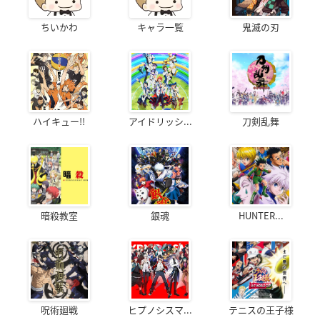
ちいかわ
キャラ一覧
鬼滅の刃
ハイキュー!!
アイドリッシ...
刀剣乱舞
暗殺教室
銀魂
HUNTER...
呪術廻戦
ヒプノシスマ...
テニスの王子様