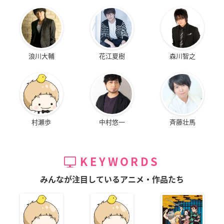
浪川大輔
花江夏樹
森川智之
村瀬歩
中村悠一
斉藤壮馬
KEYWORDS
みんなが注目しているアニメ・作品たち