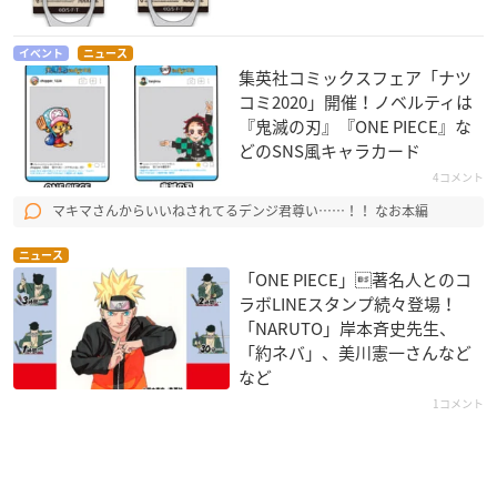
イベント
ニュース
集英社コミックスフェア「ナツ
コミ2020」開催！ノベルティは
『鬼滅の刃』『ONE PIECE』な
どのSNS風キャラカード
4コメント
マキマさんからいいねされてるデンジ君尊い……！！ なお本編
ニュース
「ONE PIECE」著名人とのコ
ラボLINEスタンプ続々登場！
「NARUTO」岸本斉史先生、
「約ネバ」、美川憲一さんなど
など
1コメント