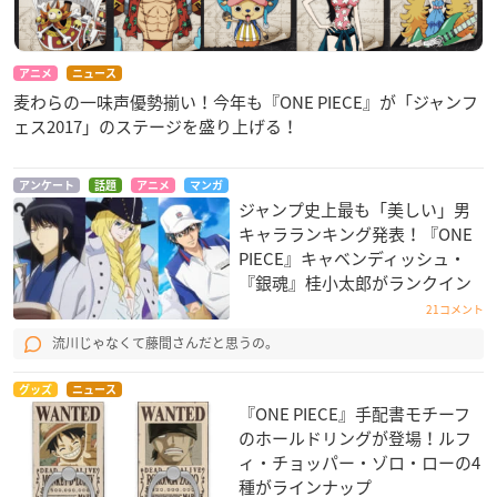
アニメ
ニュース
麦わらの一味声優勢揃い！今年も『ONE PIECE』が「ジャンフ
ェス2017」のステージを盛り上げる！
アンケート
話題
アニメ
マンガ
ジャンプ史上最も「美しい」男
キャラランキング発表！『ONE
PIECE』キャベンディッシュ・
『銀魂』桂小太郎がランクイン
21コメント
流川じゃなくて藤間さんだと思うの。
グッズ
ニュース
『ONE PIECE』手配書モチーフ
のホールドリングが登場！ルフ
ィ・チョッパー・ゾロ・ローの4
種がラインナップ