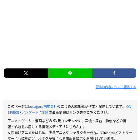
記事の内容について報告する
このページは
kusuguru株式会社
のにじめん編集部が作成・配信しています。
ON
E PIECE
/
アンケート
/
話題
の最新情報はリンク先をご覧ください。
アニメ・ゲーム・漫画などの2次元コンテンツや、声優・舞台・俳優などの情
報・話題をお届けする情報メディア「にじめん」。
女性向けアニメをはじめ、少年アニメやキャラクター作品、VTuberなどストリー
マーにも幅を広げ、オタクが気になる情報を幅広くお届けしています。