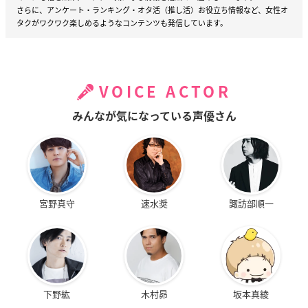
さらに、アンケート・ランキング・オタ活（推し活）お役立ち情報など、女性オ
タクがワクワク楽しめるようなコンテンツも発信しています。
VOICE ACTOR
みんなが気になっている声優さん
宮野真守
速水奨
諏訪部順一
下野紘
木村昴
坂本真綾