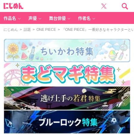
に
じ
め
ん
作品名
声優
舞台俳優
作者名
にじめん
>
話題
>
ONE PIECE
> 『ONE PIECE』一番好きなキャラクター