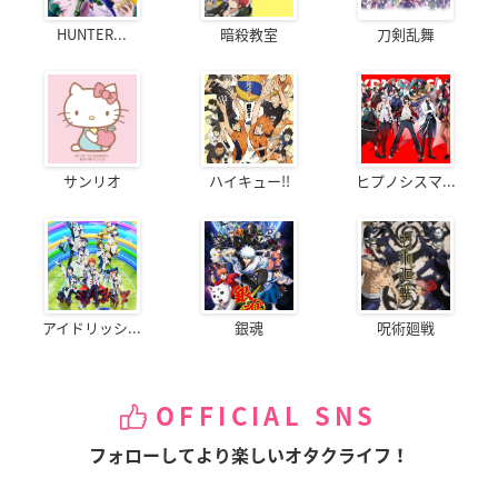
HUNTER...
暗殺教室
刀剣乱舞
サンリオ
ハイキュー!!
ヒプノシスマ...
アイドリッシ...
銀魂
呪術廻戦
OFFICIAL SNS
フォローしてより楽しいオタクライフ！