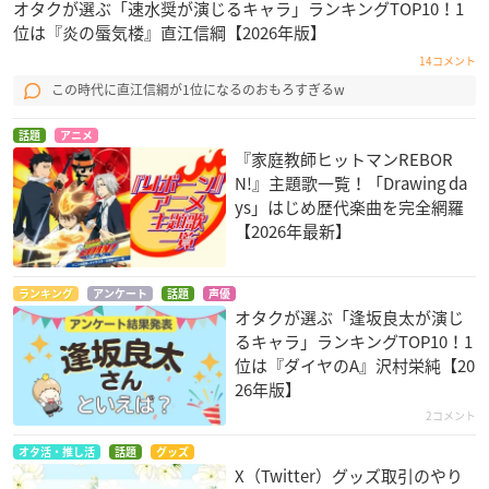
オタクが選ぶ「速水奨が演じるキャラ」ランキングTOP10！1
位は『炎の蜃気楼』直江信綱【2026年版】
14コメント
この時代に直江信綱が1位になるのおもろすぎるw
話題
アニメ
『家庭教師ヒットマンREBOR
N!』主題歌一覧！「Drawing da
ys」はじめ歴代楽曲を完全網羅
【2026年最新】
ランキング
アンケート
話題
声優
オタクが選ぶ「逢坂良太が演じ
るキャラ」ランキングTOP10！1
位は『ダイヤのA』沢村栄純【20
26年版】
2コメント
オタ活・推し活
話題
グッズ
X（Twitter）グッズ取引のやり