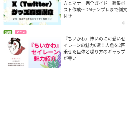
方とマナー完全ガイド 募集ポ
スト作成〜DMテンプレまで例文
付き
5
話題
アニメ
『ちいかわ』怖いのに可愛いセ
イレーンの魅力6選！人魚を2匹
乗せた巨体と喋り方のギャップ
が尊い