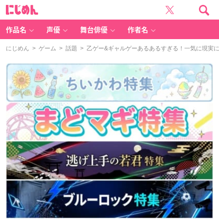
に
じ
め
ん
作品名
声優
舞台俳優
作者名
にじめん
>
ゲーム
>
話題
> 乙ゲー&ギャルゲーあるあるすぎる！一気に現実