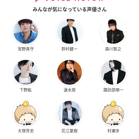
みんなが気になっている声優さん
宮野真守
鈴村健一
森川智之
下野紘
速水奨
諏訪部順一
大塚芳忠
花江夏樹
村瀬歩