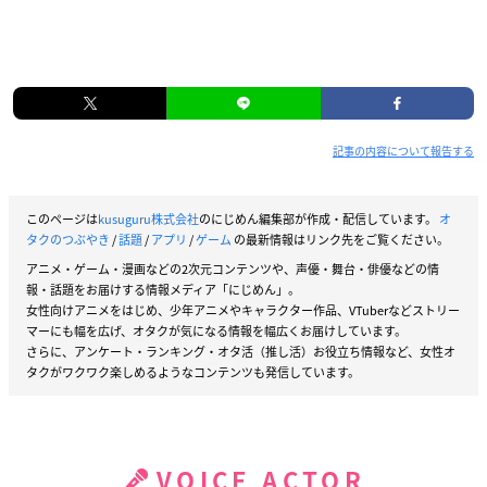
記事の内容について報告する
このページは
kusuguru株式会社
のにじめん編集部が作成・配信しています。
オ
タクのつぶやき
/
話題
/
アプリ
/
ゲーム
の最新情報はリンク先をご覧ください。
アニメ・ゲーム・漫画などの2次元コンテンツや、声優・舞台・俳優などの情
報・話題をお届けする情報メディア「にじめん」。
女性向けアニメをはじめ、少年アニメやキャラクター作品、VTuberなどストリー
マーにも幅を広げ、オタクが気になる情報を幅広くお届けしています。
さらに、アンケート・ランキング・オタ活（推し活）お役立ち情報など、女性オ
タクがワクワク楽しめるようなコンテンツも発信しています。
VOICE ACTOR