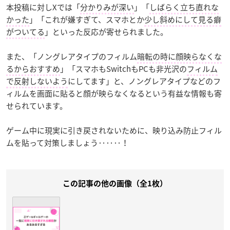
本投稿に対しXでは「
分かりみが深い
」「
しばらく立ち直れな
かった
」「これが嫌すぎて、スマホとか
少し斜めにして見る癖
がついてる
」といった反応が寄せられました。
また、「ノングレアタイプのフィルム
暗転の時に顔映らなくな
るからおすすめ
」「スマホもSwitchもPCも非光沢の
フィルム
で反射しないよう
にしてます」と、ノングレアタイプなどのフ
ィルムを画面に貼ると顔が映らなくなるという有益な情報も寄
せられています。
ゲーム中に現実に引き戻されないために、映り込み防止フィル
ムを貼って対策しましょう‥‥‥！
この記事の他の画像（全1枚）