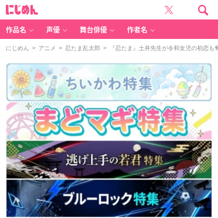
に
じ
め
ん
作品名
声優
舞台俳優
作者名
にじめん
>
アニメ
>
忍たま乱太郎
> 『忍たま』土井先生が令和女児の初恋も