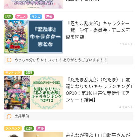
話題
アニメ
マンガ
声優
『忍たま乱太郎』キャラクター
一覧 学年・委員会・アニメ声
優を網羅
7コメント
めっちゃ分かりやすいです！ ありがとうございます！！
ランキング
話題
『忍たま乱太郎（忍たま）』友
達になりたいキャラランキングT
OP10！第1位は善法寺伊作【ア
ンケート結果】
4コメント
土井半助
ランキング
話題
声優
みんなが選ぶ！山口勝平さんが