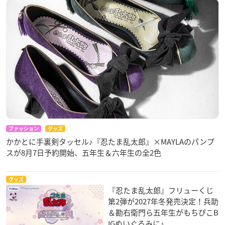
ファッション
グッズ
かかとに手裏剣タッセル♪『忍たま乱太郎』×MAYLAのパンプ
スが8月7日予約開始、五年生＆六年生の全2色
グッズ
『忍たま乱太郎』フリューくじ
第2弾が2027年冬発売決定！兵助
＆勘右衛門ら五年生がもちぴこB
IGぬいぐるみに♪