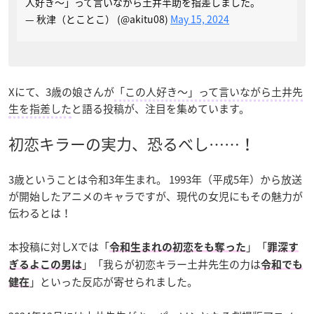
人好き〜」って言いながら土井半助を指差しました。
— 秋津（とことこ） (@akitu08)
May 15, 2024
Xにて、3歳の娘さんが
「この人好き〜」って言いながら土井先
生を指差した
と語る投稿が、注目を集めています。
初恋キラーの実力、恐るべし……！
3歳ということは令和3年生まれ。 1993年（平成5年）から放送
が開始したアニメのキャラですが、現代の女児にもその魅力が
伝わるとは！
本投稿に対しXでは「
」「
令和生まれの初恋をも奪った
罪深す
」「我らが初恋キラー土井先生の力は
ぎるよこの男は
令和でも
」といった反応が寄せられました。
健在