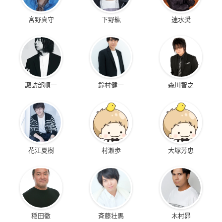
宮野真守
下野紘
速水奨
諏訪部順一
鈴村健一
森川智之
花江夏樹
村瀬歩
大塚芳忠
稲田徹
斉藤壮馬
木村昴