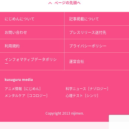
ページの先頭へ
にじめんについて
記事掲載について
お問い合わせ
プレスリリース送付先
利用規約
プライバシーポリシー
インフォマティブデータポリシ
運営会社
ー
kusuguru
media
アニメ情報［にじめん］
科学ニュース［ナゾロジー］
メンタルケア［ココロジー］
心理テスト［シンリ］
Copyright 2013 nijimen.