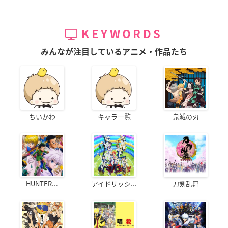
KEYWORDS
みんなが注目しているアニメ・作品たち
ちいかわ
キャラ一覧
鬼滅の刃
HUNTER...
アイドリッシ...
刀剣乱舞