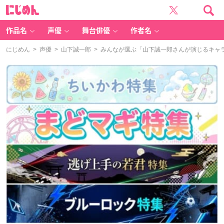
に
じ
め
ん
作品名
声優
舞台俳優
作者名
にじめん
>
声優
>
山下誠一郎
> みんなが選ぶ「山下誠一郎さんが演じるキャラと