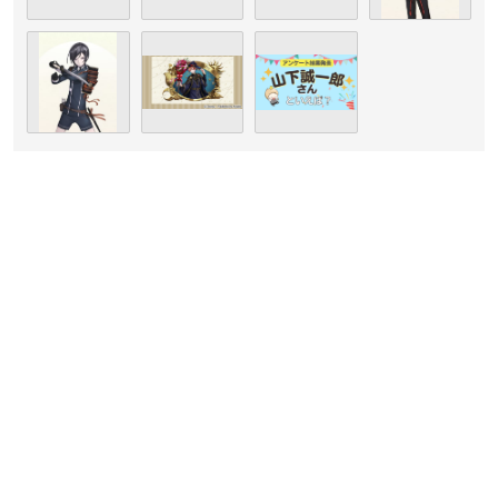
引用：大沢事務所
公式サイト
山下誠一郎
さんは広島県出身で現在大沢事務所に所属してお
り、今年で32歳を迎えます。
高校を卒業後、専門学校在学中の2012年に声優デビューした山
下さん。
2013年に現在所属している大沢事務所にオーディションで合格
し、同年にはTVアニメ「ワルキューレ ロマンツェ」で早くも
主役デビューを果たした実力派声優さんです。
以降も「orange」成瀬翔役や「ディズニー ツイステッドワン
ダーランド」エース・トラッポラ役など数々の話題作に出演し