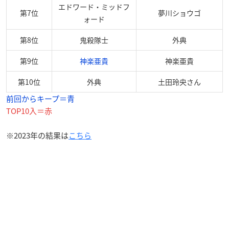
エドワード・ミッドフ
第7位
夢川ショウゴ
ォード
第8位
鬼殺隊士
外典
第9位
神楽亜貴
神楽亜貴
第10位
外典
土田玲央さん
前回からキープ＝青
TOP10入＝赤
※2023年の結果は
こちら