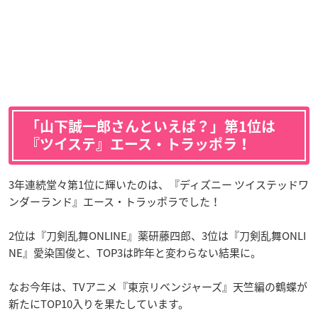
「山下誠一郎さんといえば？」第1位は
『ツイステ』エース・トラッポラ！
3年連続堂々第1位に輝いたのは、『ディズニー ツイステッドワ
ンダーランド』エース・トラッポラでした！
2位は『刀剣乱舞ONLINE』薬研藤四郎、3位は『刀剣乱舞ONLI
NE』愛染国俊と、TOP3は昨年と変わらない結果に。
なお今年は、TVアニメ『東京リベンジャーズ』天竺編の鶴蝶が
新たにTOP10入りを果たしています。