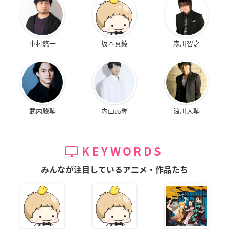
中村悠一
坂本真綾
森川智之
武内駿輔
内山昂輝
浪川大輔
KEYWORDS
みんなが注目しているアニメ・作品たち