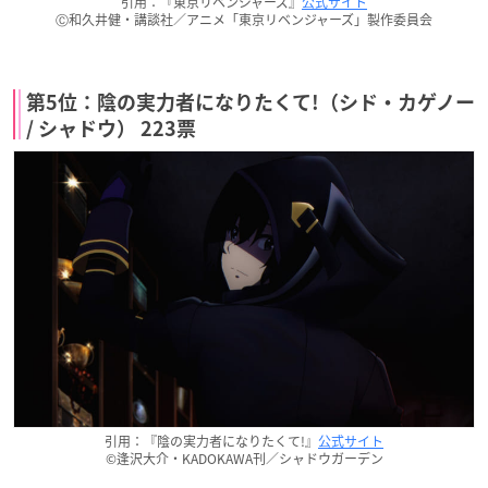
引用：『東京リベンジャーズ』
公式サイト
Ⓒ和久井健・講談社／アニメ「東京リベンジャーズ」製作委員会
第5位：陰の実力者になりたくて!（シド・カゲノー
/ シャドウ） 223票
引用：『陰の実力者になりたくて!』
公式サイト
©逢沢大介・KADOKAWA刊／シャドウガーデン