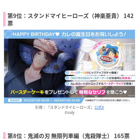
第9位：スタンドマイヒーローズ（神楽亜貴） 142
票
引用：『スタンドマイヒーローズ』
公式X
©coly
第8位：鬼滅の刃 無限列車編（鬼殺隊士） 165票