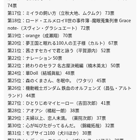
74票
第17位：ミイラの飼い方（立秋大地、ムクムク） 73票
第18位：ロード・エルメロイII世の事件簿 -魔眼蒐集列車 Grace
note-（スヴィン・グラシュエート） 72票
第19位：orange（成瀬翔） 70票
第20位：夢王国と眠れる100人の王子様（カルト） 67票
第21位：茜さすセカイで君と詠う（平賀源内） 52票
第22位：ナレーション 50票
第22位：終わりのセラフ 名古屋決戦編（楠木英太） 50票
第24位：華Doll（結城眞紘） 48票
第25位：森のくまさん、冬眠中。（ワタリ） 45票
第26位：機動戦士ガンダム 鉄血のオルフェンズ（昌弘・アルト
ランド） 44票
第27位：ひとりじめマイヒーロー（吉田次郎） 41票
第28位：アオアシ（橘総一朗） 38票
第29位：夫婦以上、恋人未満。（薬院次郎） 37票
第30位：心が叫びたがってるんだ。（錦織拓哉） 32票
第31位：モブサイコ100（犬川ほか） 30票