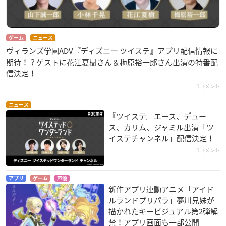
ゲーム
ニュース
ヴィランズ学園ADV『ディズニー ツイステ』アプリ配信情報に
期待！？ゲストに花江夏樹さん＆梅原裕一郎さん出演の特番配
信決定！
1コメント
ニュース
『ツイステ』エース、デュー
ス、カリム、ジャミル出演「ツ
イステチャンネル」配信決定！
1コメント
アプリ
ゲーム
声優
新作アプリ連動アニメ「アイド
ルランドプリパラ」夢川兄妹が
描かれたキービジュアル第2弾解
禁！アプリ画面も一部公開