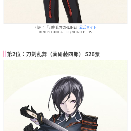
引用：『刀剣乱舞ONLINE』
公式サイト
©2015 EXNOA LLC/NITRO PLUS
第2位：刀剣乱舞（薬研藤四郎） 526票