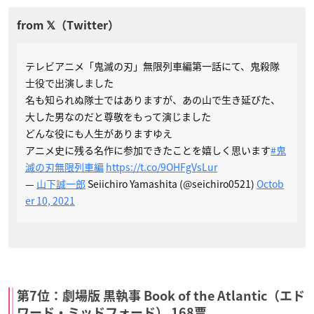
テレビアニメ「鬼滅の刃」無限列車編第一話にて、鬼殺隊
士役で出演しました
名も知られぬ隊士ではありますが、あの山で生き延びた、
大した男なのだと尊敬をもって演じました
どんな役にも人生がありますゆえ
アニメ史に残る名作に参加できたことを嬉しく思います
#鬼
滅の刃無限列車編
https://t.co/9OHFgVsLur
—
山下誠一郎
Seiichiro Yamashita (@seichiro0521)
Octob
er 10, 2021
第7位：劇場版 黒執事 Book of the Atlantic（エド
ワード・ミッドフォード） 168票