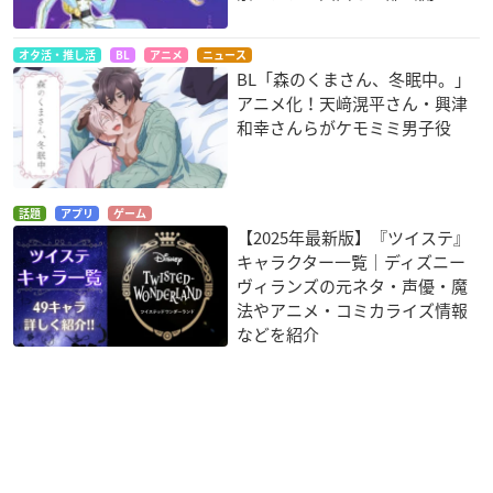
オタ活・推し活
BL
アニメ
ニュース
BL「森のくまさん、冬眠中。」
アニメ化！天﨑滉平さん・興津
和幸さんらがケモミミ男子役
話題
アプリ
ゲーム
【2025年最新版】『ツイステ』
キャラクター一覧｜ディズニー
ヴィランズの元ネタ・声優・魔
法やアニメ・コミカライズ情報
などを紹介