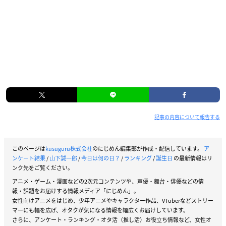
記事の内容について報告する
このページは
kusuguru株式会社
のにじめん編集部が作成・配信しています。
ア
ンケート結果
/
山下誠一郎
/
今日は何の日？
/
ランキング
/
誕生日
の最新情報はリ
ンク先をご覧ください。
アニメ・ゲーム・漫画などの2次元コンテンツや、声優・舞台・俳優などの情
報・話題をお届けする情報メディア「にじめん」。
女性向けアニメをはじめ、少年アニメやキャラクター作品、VTuberなどストリー
マーにも幅を広げ、オタクが気になる情報を幅広くお届けしています。
さらに、アンケート・ランキング・オタ活（推し活）お役立ち情報など、女性オ