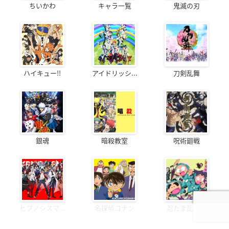
ちいかわ
キャラ一覧
鬼滅の刃
ハイキュー!!
アイドリッシ...
刀剣乱舞
銀魂
暗殺教室
呪術廻戦
ヒプノシスマ...
名探偵コナン
忍たま乱太郎