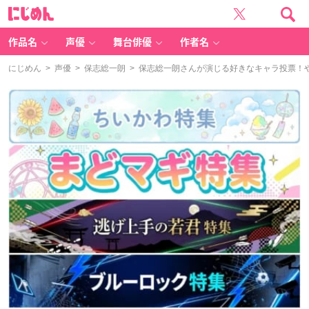
に
じ
め
ん
作品名
声優
舞台俳優
作者名
にじめん
>
声優
>
保志総一朗
> 保志総一朗さんが演じる好きなキャラ投票！