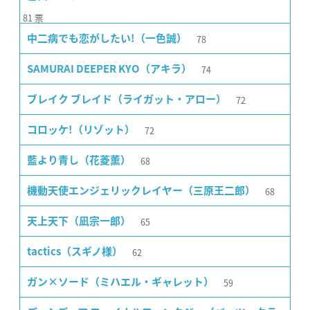
81
票
78
中二病でも恋がしたい!（一色誠）
74
SAMURAI DEEPER KYO（アキラ）
72
ブレイク ブレイド（ライガット・アロー）
72
コロッケ!（リゾット）
68
藍より青し（花菱薫）
68
機動天使エンジェリックレイヤー（三原王二郎）
65
天上天下（凪宗一郎）
62
tactics（スギノ様）
59
ガン×ソード（ミハエル・ギャレット）