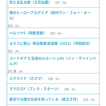
437
忍たま乱太郎（立花仙蔵）
2%
僕のヒーローアカデミア（初代ワン・フォー・オー
ル）
410
2%
350
ペルソナ5（明智吾郎）
2%
るろうに剣心 -明治剣客浪漫譚- (2023)（沖田総司）
302
2%
コードギアス 反逆のルルーシュR2（ジノ・ヴァインベ
ルグ）
291
票
2%
254
スクライド（カズマ）
1%
246
マクロスF（ブレラ・スターン）
1%
225
裏切りは僕の名前を知っている（祗王夕月）
1%