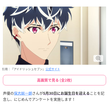
引用：『アイドリッシュセブン』
公式サイト
高画質で見る (全2枚)
声優の
保志総一朗
さんが
ことを記
5月30日
にお誕生日を迎える
念し、にじめんでアンケートを実施します！