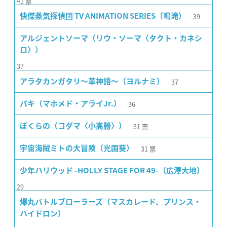
41
票
39
快傑蒸気探偵団 TV ANIMATION SERIES（鳴滝）
アルジェントソーマ（リウ・ソーマ〈タクト・カネシ
ロ〉）
37
37
アラタカンガタリ〜革神語〜（ヨルナミ）
36
バキ（マホメド・アライJr.）
31
票
ぼくらの（コダマ〈小高勝〉）
31
票
宇宙海賊ミトの大冒険（光国葵）
少年ハリウッド -HOLLY STAGE FOR 49-（広澤大地）
29
爆丸バトルブローラーズ（マスカレード、プリンス・
ハイドロン）