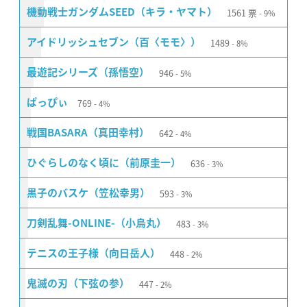
1561
票
機動戦士ガンダムSEED（キラ・ヤマト）
9%
1489
アイドリッシュセブン（百〈モモ〉）
8%
946
最遊記シリーズ（孫悟空）
5%
769
ぱっぴぃ
4%
642
戦国BASARA（真田幸村）
4%
636
ひぐらしのなく頃に（前原圭一）
3%
593
黒子のバスケ（笠松幸男）
3%
483
刀剣乱舞-ONLINE-（小烏丸）
3%
448
テニスの王子様（向日岳人）
2%
447
鬼滅の刃（下弦の参）
2%