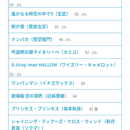
95
1%
95
遙かなる時空の中で5（玄武）
1%
95
剣が君（鷺原左京）
1%
94
ナンバカ（悟空猿門）
1%
92
吟遊黙示録マイネリーベ（カミユ）
1%
D.Gray-man HALLOW（ワイズリー・キャメロット）
92
1%
89
ワンパンマン（イナズマックス）
84
劇場版 空の境界（白純里緒）
81
票
プリンセス・プリンセス（坂本秋良）
シャイニング・ティアーズ・クロス・ウィンド（秋月
蒼真〈ソウマ〉）