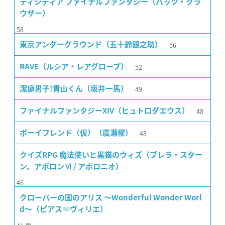
ディシディア ファイナルファンタジー（バッツ・クラ
ウザー）
58
56
東京アンダーグラウンド（五十鈴銀之助）
52
RAVE（ルシア・レアグローブ）
49
潔癖男子!青山くん（坂井一馬）
48
ファイナルファンタジーXIV（ヒュトロダエウス）
48
ボーイフレンド（仮）（廣瀬櫂）
クイズRPG 魔法使いと黒猫のウィズ（ブレラ・スター
ン、アポロンⅥ / アポロニオ）
46
クローバーの国のアリス 〜Wonderful Wonder Worl
d〜（ピアス＝ヴィリエ）