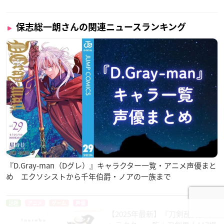
保志総一朗さんの関連ニュースランキング
『D.Gray-man（Dグレ）』キャラクター一覧・アニメ声優まと
め エクソシストから千年伯爵・ノアの一族まで
話題
アニメ
ゲーム
声優
【2025年最新】『刀剣乱舞』キ