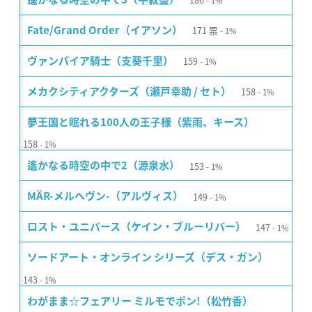
1%
171
票
Fate/Grand Order（イアソン）
1%
159
ヴァンパイア騎士（支葵千里）
1%
158
メカクシティアクターズ（瀬戸幸助 / セト）
1%
夢王国と眠れる100人の王子様（紫雨、キース）
158
1%
153
遙かなる時空の中で2（源泉水）
1%
149
MÄR-メルヘヴン-（アルヴィス）
1%
147
ロスト・ユニバース（ケイン・ブルーリバー）
1%
ソードアート・オンライン シリーズ（デス・ガン）
143
1%
わがまま☆フェアリー ミルモでポン!（松竹香）