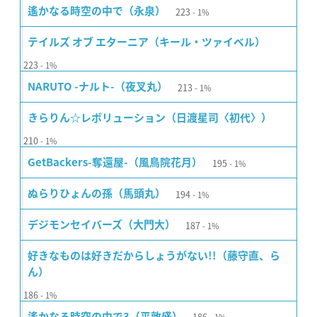
223
遙かなる時空の中で（永泉）
1%
テイルズ オブ エターニア（キール・ツァイベル）
223
1%
213
NARUTO -ナルト-（夜叉丸）
1%
きらりん☆レボリューション（日渡星司〈初代〉）
210
1%
195
GetBackers-奪還屋-（風鳥院花月）
1%
194
ぬらりひょんの孫（馬頭丸）
1%
187
デジモンセイバーズ（大門大）
1%
好きなものは好きだからしょうがない!!（藤守直、ら
ん）
186
1%
186
遙かなる時空の中で3（平敦盛）