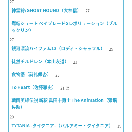
27
27
神霊狩/GHOST HOUND（大神信）
爆転シュート ベイブレードGレボリューション（ブル
ックリン）
27
25
銀河漂流バイファム13（ロディ・シャッフル）
23
徒然チルドレン（本山友道）
23
食物語（詩礼銀杏）
21
票
To Heart（佐藤雅史）
戦国英雄伝説 新釈 眞田十勇士 The Animation（猿飛
佐助）
20
19
TYTANIA -タイタニア-（バルアミー・タイタニア）