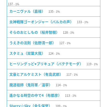
137
1%
135
カーニヴァル（嘉禄）
1%
133
炎神戦隊ゴーオンジャー（バルカの声）
1%
128
そらのおとしもの（桜井智樹）
1%
127
うえきの法則（佐野清一郎）
1%
124
スタミュ（双葉大我）
1%
119
ヒーリングっど♥プリキュア（バテテモーダ）
1%
117
文豪とアルケミスト（有島武郎）
1%
114
魔道祖師（鬼将軍／温寧）
1%
113
遙かなる時空の中で4（布都彦）
1%
109
Starry☆Sky（金久保誉）
1%