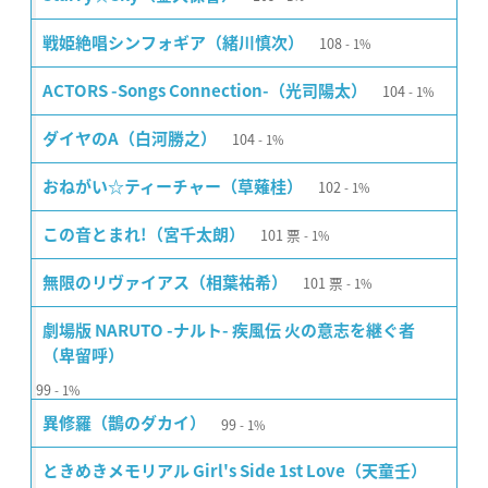
108
戦姫絶唱シンフォギア（緒川慎次）
1%
104
ACTORS -Songs Connection-（光司陽太）
1%
104
ダイヤのA（白河勝之）
1%
102
おねがい☆ティーチャー（草薙桂）
1%
101
票
この音とまれ!（宮千太朗）
1%
101
票
無限のリヴァイアス（相葉祐希）
1%
劇場版 NARUTO -ナルト- 疾風伝 火の意志を継ぐ者
（卑留呼）
99
1%
99
異修羅（鵲のダカイ）
1%
ときめきメモリアル Girl's Side 1st Love（天童壬）