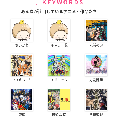
KEYWORDS
みんなが注目しているアニメ・作品たち
ちいかわ
キャラ一覧
鬼滅の刃
ハイキュー!!
アイドリッシ...
刀剣乱舞
銀魂
暗殺教室
呪術廻戦