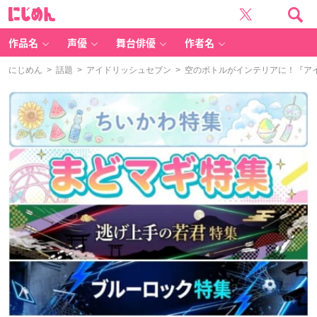
に
じ
め
ん
作品名
声優
舞台俳優
作者名
にじめん
>
話題
>
アイドリッシュセブン
> 空のボトルがインテリアに！『ア