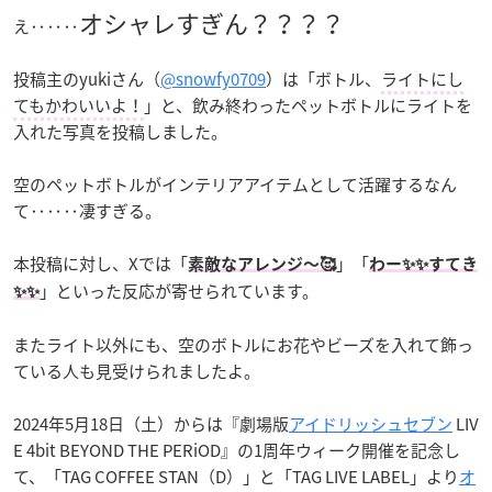
オシャレすぎん？？？？
え‥‥‥
投稿主のyukiさん（
@snowfy0709
）は「ボトル、
ライトにし
てもかわいいよ！
」と、飲み終わったペットボトルにライトを
入れた写真を投稿しました。
空のペットボトルがインテリアアイテムとして活躍するなん
て‥‥‥凄すぎる。
本投稿に対し、Xでは「
」「
素敵なアレンジ〜🥰
わー✨✨すてき
」といった反応が寄せられています。
✨✨
またライト以外にも、空のボトルにお花やビーズを入れて飾っ
ている人も見受けられましたよ。
2024年5月18日（土）からは『劇場版
アイドリッシュセブン
LIV
E 4bit BEYOND THE PERiOD』の1周年ウィーク開催を記念し
て、「TAG COFFEE STAN（D）」と「TAG LIVE LABEL」より
オ