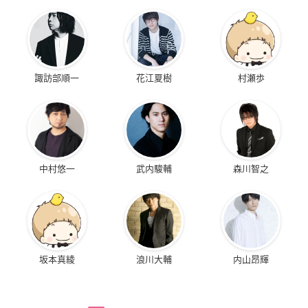
諏訪部順一
花江夏樹
村瀬歩
中村悠一
武内駿輔
森川智之
坂本真綾
浪川大輔
内山昂輝