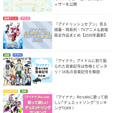
ィザーを公開
劇場アニメ
アニメ
『アイドリッシュセブン』見る
順番・時系列・TVアニメ＆劇場
版全作品まとめ【2026年最新】
話題
アプリ
『アイナナ』アイドルに割り振
られた音楽記号は性格とピッタ
リ！16名の音楽記号を解説
ランキング
話題
『アイナナ』Re:valeに歌って欲
しい“デュエットソング”ランキ
ングTOP9！