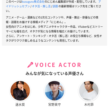
このページは
kusuguru株式会社
のにじめん編集部が作成・配信しています。
ア
イドリッシュセブン
/
オタ活・推し活
/
話題
の最新情報はリンク先をご覧くださ
い。
アニメ・ゲーム・漫画などの2次元コンテンツや、声優・舞台・俳優などの情
報・話題をお届けする情報メディア「にじめん」。
女性向けアニメをはじめ、少年アニメやキャラクター作品、VTuberなどストリー
マーにも幅を広げ、オタクが気になる情報を幅広くお届けしています。
さらに、アンケート・ランキング・オタ活（推し活）お役立ち情報など、女性オ
タクがワクワク楽しめるようなコンテンツも発信しています。
VOICE ACTOR
みんなが気になっている声優さん
速水奨
宮野真守
木村昴