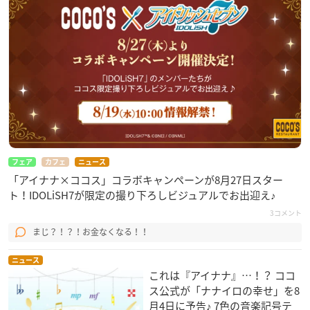
フェア
カフェ
ニュース
「アイナナ×ココス」コラボキャンペーンが8月27日スター
ト！IDOLiSH7が限定の撮り下ろしビジュアルでお出迎え♪
3コメント
まじ？！？！お金なくなる！！
ニュース
これは『アイナナ』…！？ ココ
ス公式が「ナナイロの幸せ」を8
月4日に予告♪ 7色の音楽記号テ