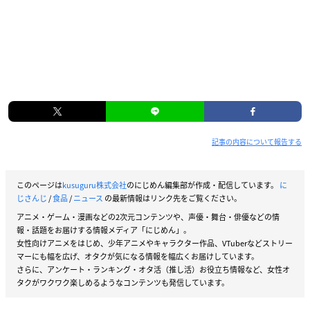
記事の内容について報告する
このページは
kusuguru株式会社
のにじめん編集部が作成・配信しています。
に
じさんじ
/
食品
/
ニュース
の最新情報はリンク先をご覧ください。
アニメ・ゲーム・漫画などの2次元コンテンツや、声優・舞台・俳優などの情
報・話題をお届けする情報メディア「にじめん」。
女性向けアニメをはじめ、少年アニメやキャラクター作品、VTuberなどストリー
マーにも幅を広げ、オタクが気になる情報を幅広くお届けしています。
さらに、アンケート・ランキング・オタ活（推し活）お役立ち情報など、女性オ
タクがワクワク楽しめるようなコンテンツも発信しています。