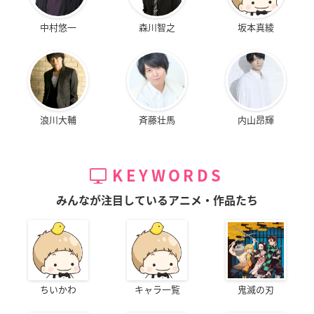
中村悠一
森川智之
坂本真綾
浪川大輔
斉藤壮馬
内山昂輝
KEYWORDS
みんなが注目しているアニメ・作品たち
ちいかわ
キャラ一覧
鬼滅の刃