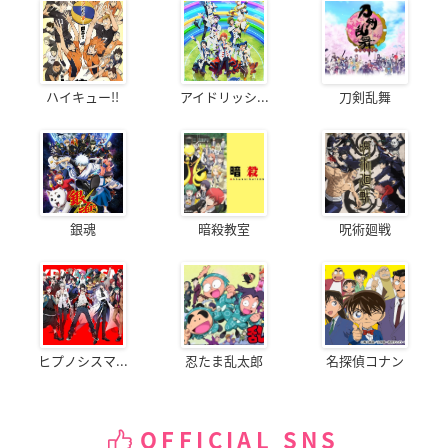
ハイキュー!!
アイドリッシ...
刀剣乱舞
銀魂
暗殺教室
呪術廻戦
ヒプノシスマ...
忍たま乱太郎
名探偵コナン
OFFICIAL SNS