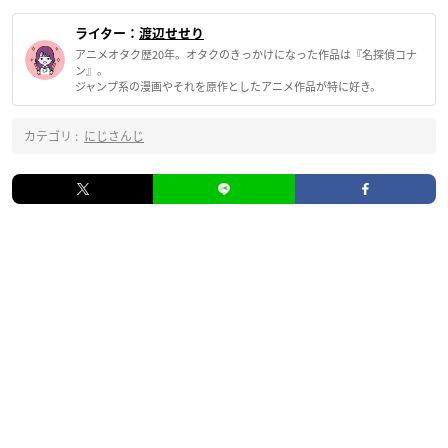
ライター：
渡辺せせり
アニメオタク歴20年。オタクのきっかけになった作品は『名探偵コナ
ン』。
ジャンプ系の漫画やそれを原作としたアニメ作品が特に好き。
カテゴリ :
にじさんじ