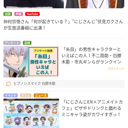
話題
声優
YouTube
仲村宗悟さん「何が起きている？」“にじさんじ”伏見ガクさん
が生放送番組に出演！
アンケート
話題
「糸目」の男性キャラクターと
いえばこの人！不二周助・白膠
木簓・市丸ギンらがランクイン
125コメント
ヒプノシスマイク 白膠木簓
イベント
カフェ
ニュース
「にじさんじEN×アニメイトカ
フェ」ピザやドリンクと戯れる
ミニキャラ姿がカワイすぎっ！