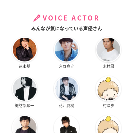
VOICE ACTOR
みんなが気になっている声優さん
速水奨
宮野真守
木村昴
諏訪部順一
花江夏樹
村瀬歩