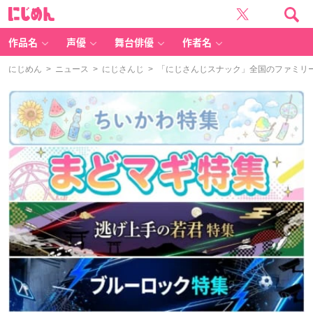
に
じ
め
ん
作品名
声優
舞台俳優
作者名
にじめん
>
ニュース
>
にじさんじ
> 「にじさんじスナック」全国のファミリ