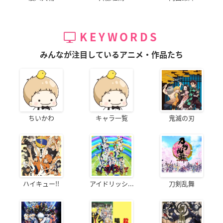
KEYWORDS
みんなが注目しているアニメ・作品たち
ちいかわ
キャラ一覧
鬼滅の刃
ハイキュー!!
アイドリッシ...
刀剣乱舞