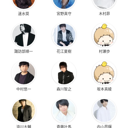
速水奨
宮野真守
木村昴
諏訪部順一
花江夏樹
村瀬歩
中村悠一
森川智之
坂本真綾
浪川大輔
斉藤壮馬
内山昂輝