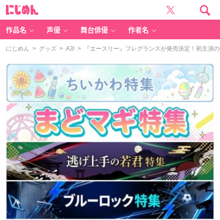
に
じ
め
ん
作品名
声優
舞台俳優
作者名
にじめん
>
グッズ
>
A3!
> 『エースリー』フレグランスが発売決定！初主演