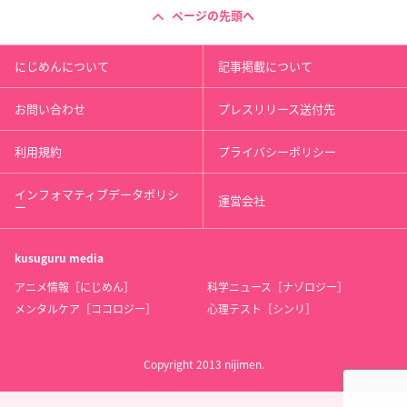
ページの先頭へ
にじめんについて
記事掲載について
お問い合わせ
プレスリリース送付先
利用規約
プライバシーポリシー
インフォマティブデータポリシ
運営会社
ー
kusuguru
media
アニメ情報［にじめん］
科学ニュース［ナゾロジー］
メンタルケア［ココロジー］
心理テスト［シンリ］
Copyright 2013 nijimen.