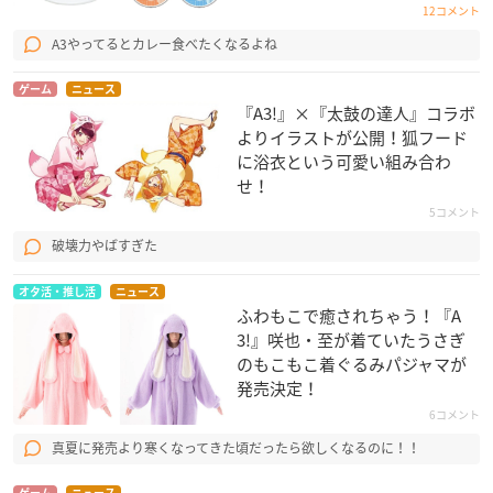
12コメント
A3やってるとカレー食べたくなるよね
ゲーム
ニュース
『A3!』×『太鼓の達人』コラボ
よりイラストが公開！狐フード
に浴衣という可愛い組み合わ
せ！
5コメント
破壊力やばすぎた
オタ活・推し活
ニュース
ふわもこで癒されちゃう！『A
3!』咲也・至が着ていたうさぎ
のもこもこ着ぐるみパジャマが
発売決定！
6コメント
真夏に発売より寒くなってきた頃だったら欲しくなるのに！！
ゲーム
ニュース