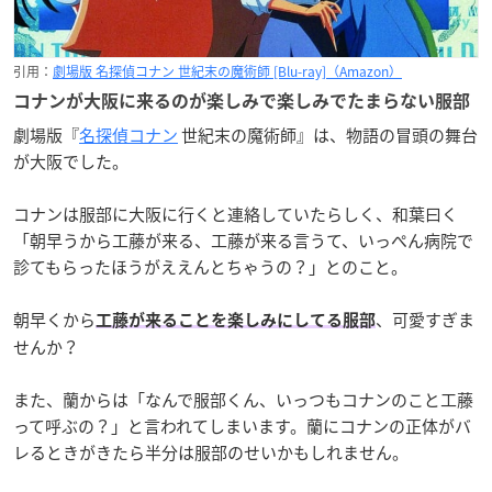
引用：
劇場版 名探偵コナン 世紀末の魔術師 [Blu-ray]（Amazon）
コナンが大阪に来るのが楽しみで楽しみでたまらない服部
劇場版『
名探偵コナン
世紀末の魔術師』は、物語の冒頭の舞台
が大阪でした。
コナンは服部に大阪に行くと連絡していたらしく、和葉曰く
「朝早うから工藤が来る、工藤が来る言うて、いっぺん病院で
診てもらったほうがええんとちゃうの？」とのこと。
朝早くから
、可愛すぎま
工藤が来ることを楽しみにしてる服部
せんか？
また、蘭からは「なんで服部くん、いっつもコナンのこと工藤
って呼ぶの？」と言われてしまいます。蘭にコナンの正体がバ
レるときがきたら半分は服部のせいかもしれません。