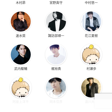
木村昴
宮野真守
中村悠一
速水奨
諏訪部順一
花江夏樹
武内駿輔
梶裕貴
村瀬歩
阿座上洋平
岡本信彦
浪川大輔