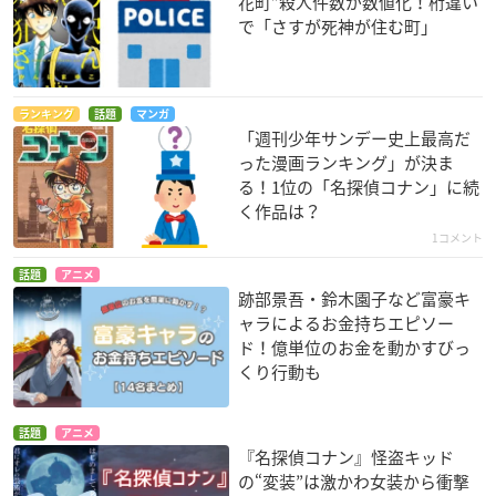
花町”殺人件数が数値化！桁違い
で「さすが死神が住む町」
ランキング
話題
マンガ
「週刊少年サンデー史上最高だ
った漫画ランキング」が決ま
る！1位の「名探偵コナン」に続
く作品は？
1コメント
話題
アニメ
跡部景吾・鈴木園子など富豪キ
ャラによるお金持ちエピソー
ド！億単位のお金を動かすびっ
くり行動も
話題
アニメ
『名探偵コナン』怪盗キッド
の“変装”は激かわ女装から衝撃