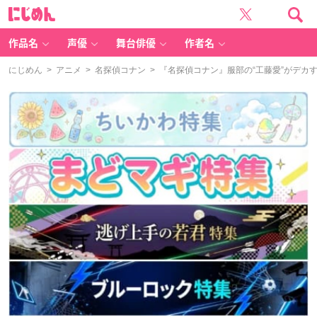
に
じ
め
ん
作品名
声優
舞台俳優
作者名
にじめん
>
アニメ
>
名探偵コナン
> 『名探偵コナン』服部の“工藤愛”がデカ