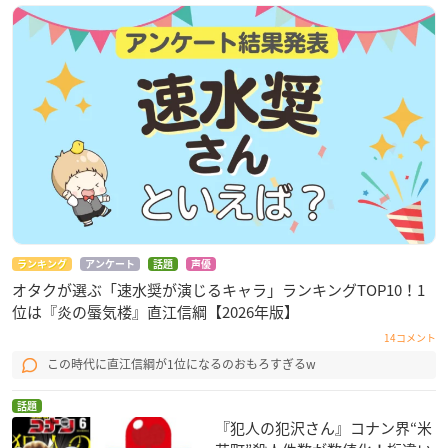
ランキング
アンケート
話題
声優
オタクが選ぶ「速水奨が演じるキャラ」ランキングTOP10！1
位は『炎の蜃気楼』直江信綱【2026年版】
14コメント
この時代に直江信綱が1位になるのおもろすぎるw
話題
『犯人の犯沢さん』コナン界“米