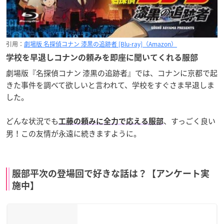
引用：
劇場版 名探偵コナン 漆黒の追跡者 [Blu-ray]（Amazon）
学校を早退しコナンの頼みを即座に聞いてくれる服部
劇場版『名探偵コナン 漆黒の追跡者』では、コナンに京都で起
きた事件を調べて欲しいと言われて、学校をすぐさま早退しま
した。
どんな状況でも
、すっごく良い
工藤の頼みに全力で応える服部
男！この友情が永遠に続きますように。
服部平次の登場回で好きな話は？【アンケート実
施中】