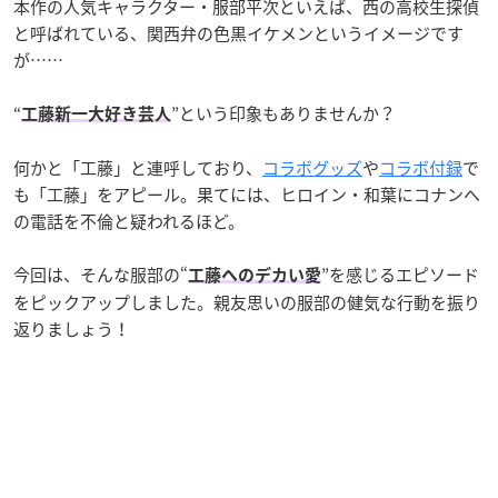
本作の人気キャラクター・服部平次といえば、西の高校生探偵
と呼ばれている、関西弁の色黒イケメンというイメージです
が……
“
”という印象もありませんか？
工藤新一大好き芸人
何かと「工藤」と連呼しており、
コラボグッズ
や
コラボ付録
で
も「工藤」をアピール。果てには、ヒロイン・和葉にコナンへ
の電話を不倫と疑われるほど。
今回は、そんな服部の“
”を感じるエピソード
工藤へのデカい愛
をピックアップしました。親友思いの服部の健気な行動を振り
返りましょう！