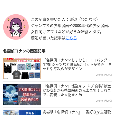
この記事を書いた人：渡辺（わたなべ）
ジャンプ系の少年漫画や2000年代の少女漫画、
女性向けアプリなどが好きな雑食オタク。
渡辺が書いた記事は
こちら
名探偵コナンの関連記事
「名探偵コナン×しまむら」エコバッグ・
半袖Tシャツなど豪華6点セットが発売！キ
ッドや平次らがデザイン
2024年4月30日
『名探偵コナン』怪盗キッドの“変装”は激
かわ女装から衝撃絵面の元太まで！これま
でに変装した人物まとめ
2024年4月29日
劇場版『名探偵コナン』一番好きな主題歌