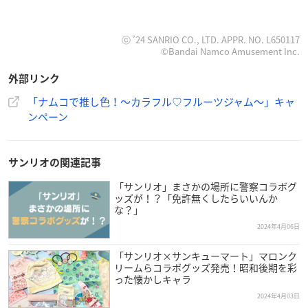
ⓒ ’24 SANRIO CO., LTD. APPR. NO. L650117
©Bandai Namco Amusement Inc.
外部リンク
「ナムコで推し色！～カラフル♡フルーツジャム～」キャ
ンペーン
サンリオの関連記事
「サンリオ」まさかの場所に警察コラボグ
ッズが！？「免許無くしたらいいんか
な？」
2024年4月06日
「サンリオ×サンキューマート」マロンク
リームらコラボグッズ発売！昭和後期を彩
った懐かしキャラ
2024年4月03日