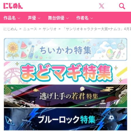
に
じ
め
ん
作品名
声優
舞台俳優
作者名
にじめん
>
ニュース
>
サンリオ
> 「サンリオキャラクター大賞×ナムコ」4月