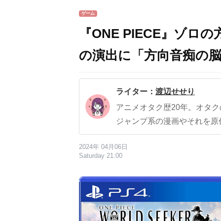
ゲーム
『ONE PIECE』ゾ
の演出に「方向音痴の
ライター：
渡辺せせり
アニメオタク歴20年。オタ
ジャンプ系の漫画やそれを原
2024年 04月06日
Saturday 21:00