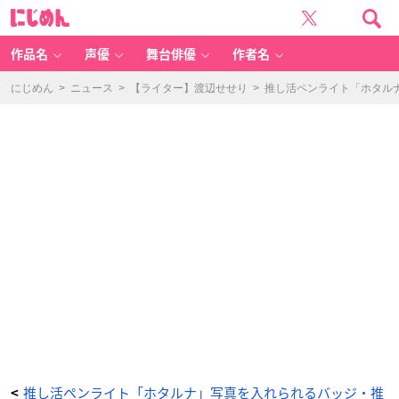
「H
に
O
じ
T
め
A
ん
L
U
作品名
声優
舞台俳優
作者名
N
A」
推
し
にじめん
>
ニュース
>
【ライター】渡辺せせり
>
推し活ペンライト「ホタル
色
を
2
色
登
録
可
能
-
ア
ニ
メ
情
報
サ
イ
ト
に
じ
め
ん
推し活ペンライト「ホタルナ」写真を入れられるバッジ・推
<