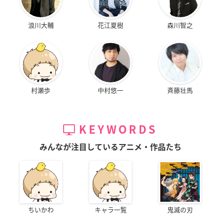
浪川大輔
花江夏樹
森川智之
村瀬歩
中村悠一
斉藤壮馬
KEYWORDS
みんなが注目しているアニメ・作品たち
ちいかわ
キャラ一覧
鬼滅の刃