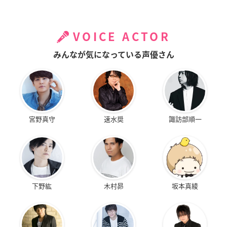
VOICE ACTOR
みんなが気になっている声優さん
宮野真守
速水奨
諏訪部順一
下野紘
木村昴
坂本真綾