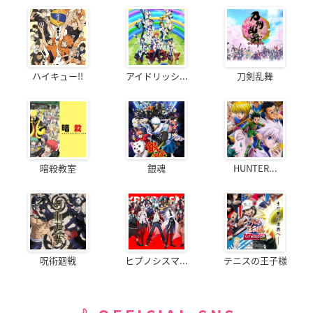
ハイキュー!!
アイドリッシ...
刀剣乱舞
暗殺教室
銀魂
HUNTER...
呪術廻戦
ヒプノシスマ...
テニスの王子様