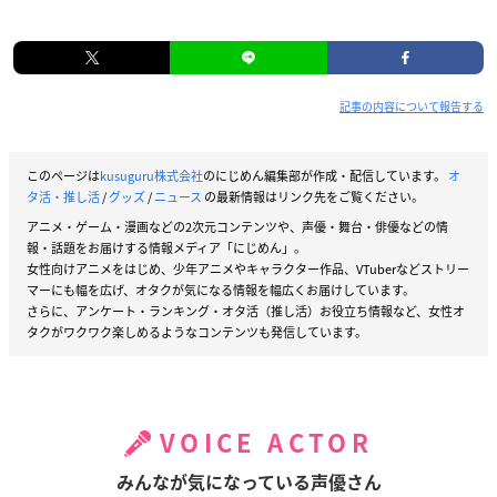
記事の内容について報告する
このページは
kusuguru株式会社
のにじめん編集部が作成・配信しています。
オ
タ活・推し活
/
グッズ
/
ニュース
の最新情報はリンク先をご覧ください。
アニメ・ゲーム・漫画などの2次元コンテンツや、声優・舞台・俳優などの情
報・話題をお届けする情報メディア「にじめん」。
女性向けアニメをはじめ、少年アニメやキャラクター作品、VTuberなどストリー
マーにも幅を広げ、オタクが気になる情報を幅広くお届けしています。
さらに、アンケート・ランキング・オタ活（推し活）お役立ち情報など、女性オ
タクがワクワク楽しめるようなコンテンツも発信しています。
VOICE ACTOR
みんなが気になっている声優さん