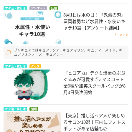
オタ活・推し活
アンケート
話題
8月1日は水の日！『鬼滅の刃』
冨岡義勇など水属性・水使いキ
ャラ10選 【アンケート結果】
15コメント
プリキュアではキュアアクア、キュアマリン、キュアマーメイド、キ
ュアフォンテーヌ、キュアラ…
オタ活・推し活
グッズ
『ヒロアカ』デク＆爆豪のぷぷ
ぐるみが可愛すぎ♪ マスコット
全9種や雄英スクールバッグが8
月3日受注開始
オタ活・推し活
話題
【東京】推し活ヘアメが楽しめ
るサロン10選！店内にフォトス
ポットがある店舗も◎