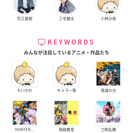
花江夏樹
三宅健太
小林沙苗
KEYWORDS
みんなが注目しているアニメ・作品たち
ちいかわ
キャラ一覧
鬼滅の刃
HUNTER...
暗殺教室
刀剣乱舞