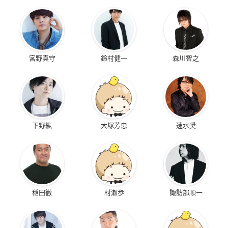
宮野真守
鈴村健一
森川智之
下野紘
大塚芳忠
速水奨
稲田徹
村瀬歩
諏訪部順一