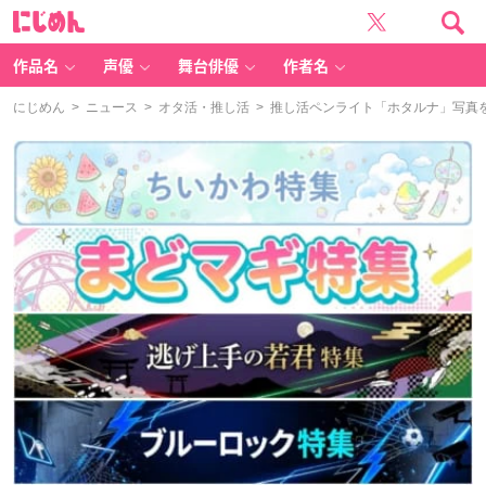
に
じ
め
ん
作品名
声優
舞台俳優
作者名
にじめん
>
ニュース
>
オタ活・推し活
> 推し活ペンライト「ホタルナ」写真