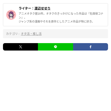
ライター：
渡辺せせり
アニメオタク歴20年。オタクのきっかけになった作品は『名探偵コナ
ン』。
ジャンプ系の漫画やそれを原作としたアニメ作品が特に好き。
カテゴリ :
オタ活・推し活