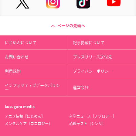
ページの先頭へ
にじめんについて
記事掲載について
お問い合わせ
プレスリリース送付先
利用規約
プライバシーポリシー
インフォマティブデータポリシ
運営会社
ー
kusuguru
media
アニメ情報［にじめん］
科学ニュース［ナゾロジー］
メンタルケア［ココロジー］
心理テスト［シンリ］