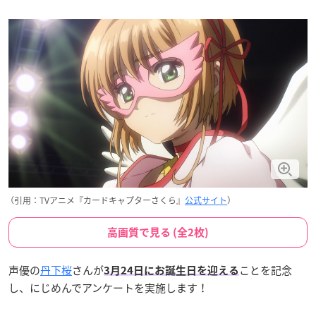
（引用：TVアニメ『カードキャプターさくら』
公式サイト
）
高画質で見る (全2枚)
声優の
丹下桜
さんが
ことを記念
3月24日にお誕生日を迎える
し、にじめんでアンケートを実施します！