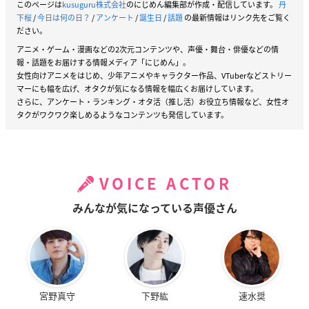
このページは
kusuguru株式会社
のにじめん編集部が作成・配信しています。
丹
下桜
/
今日は何の日？
/
アンケート
/
誕生日
/
話題
の最新情報はリンク先をご覧く
ださい。
アニメ・ゲーム・漫画などの2次元コンテンツや、声優・舞台・俳優などの情
報・話題をお届けする情報メディア「にじめん」。
女性向けアニメをはじめ、少年アニメやキャラクター作品、VTuberなどストリー
マーにも幅を広げ、オタクが気になる情報を幅広くお届けしています。
さらに、アンケート・ランキング・オタ活（推し活）お役立ち情報など、女性オ
タクがワクワク楽しめるようなコンテンツも発信しています。
VOICE ACTOR
みんなが気になっている声優さん
宮野真守
下野紘
速水奨