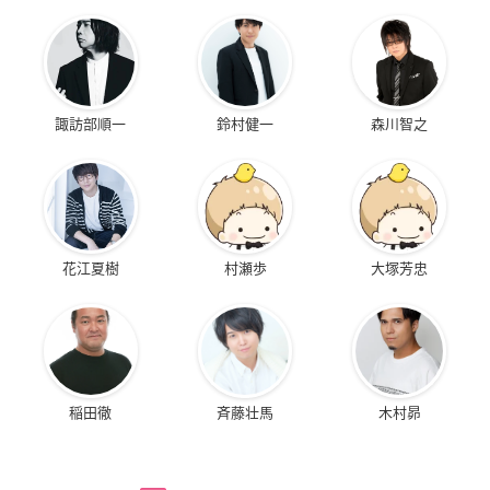
諏訪部順一
鈴村健一
森川智之
花江夏樹
村瀬歩
大塚芳忠
稲田徹
斉藤壮馬
木村昴