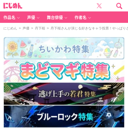
に
じ
め
ん
作品名
声優
舞台俳優
作者名
にじめん
>
声優
>
丹下桜
> 丹下桜さんが演じる好きなキャラ投票！やっぱり