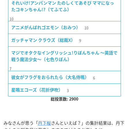
それいけ!アンパンマン たのしくてあそび ママになっ
たコキンちゃん!?（てふてふ）
10
10
アニメがんばれゴエモン（おみつ）
9
ガッチャマン クラウズ（総裁X）
マジでオタクなイングリッシュ!りぼんちゃん 〜英語で
戦う魔法少女〜（七色りぼん）
7
6
彼女がフラグをおられたら（大名侍鳴）
3
星鳴エコーズ（花折伊吹）
総投票数: 2900
みなさんが思う「
丹下桜
さんといえば？」の集計結果は、丹下