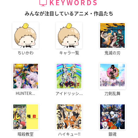
KEYWORDS
みんなが注目しているアニメ・作品たち
ちいかわ
キャラ一覧
鬼滅の刃
HUNTER...
アイドリッシ...
刀剣乱舞
暗殺教室
ハイキュー!!
銀魂