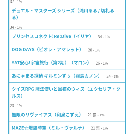
37
1%
デュエル・マスターズ シリーズ（滝川るる / 切札る
る）
34
1%
34
プリンセスコネクト!Re:Dive（イリヤ）
1%
28
DOG DAYS（ビオレ・アマレット）
1%
26
YAT安心!宇宙旅行（第2期）（マロン）
1%
24
あにゃまる探偵 キルミンずぅ（羽鳥カノン）
1%
クイズRPG 魔法使いと黒猫のウィズ（エクセリア・ク
ルス）
23
1%
21
票
無限のリヴァイアス（和泉こずえ）
1%
21
票
MAZE☆爆熱時空（ミル・ヴァルナ）
1%