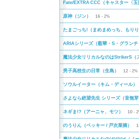
Fate/EXTRA CCC（キャスター
原神（ジン）
16
2%
たまごっち!（まめまめっち、もり
ARIAシリーズ（藍華・S・グラン
魔法少女リリカルなのはStrikerS
男子高校生の日常（生島）
12
2%
ソウルイーター（キム・ディール）
さよなら絶望先生 シリーズ（音無
ネギま!?（アーニャ、モツ）
10
のうりん（ベッキー / 戸次菜摘）
魔法少女リリカルなのはViVid（ノ