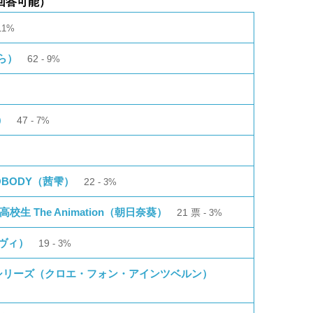
回答可能）
11%
ら）
62
9%
）
47
7%
NOBODY（茜雫）
22
3%
 The Animation（朝日奈葵）
21
票
3%
ヴィ）
19
3%
ズマ☆イリヤシリーズ（クロエ・フォン・アインツベルン）