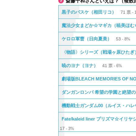
斎藤千和さんといえば？（複数
黒子のバスケ（相田リコ）
71
票
魔法少女まどか☆マギカ（暁美ほむ
ケロロ軍曹（日向夏美）
53
8%
〈物語〉シリーズ（戦場ヶ原ひたぎ
暁のヨナ（ヨナ）
41
票
6%
劇場版BLEACH MEMORIES OF 
ダンガンロンパ 希望の学園と絶望の高校生
機動戦士ガンダム00（ルイス・ハレ
Fate/kaleid liner プリ
17
3%