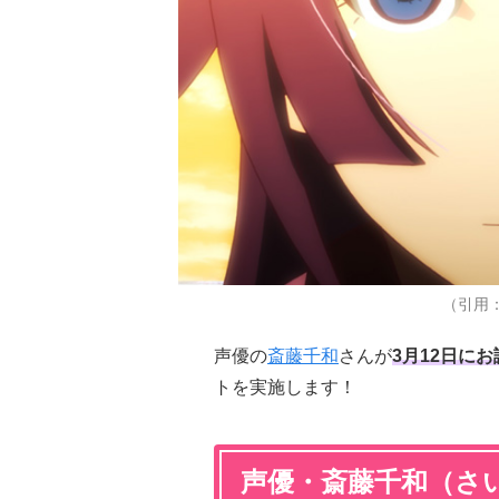
（引用
声優の
斎藤千和
さんが
3月12日に
トを実施します！
声優・斎藤千和（さ