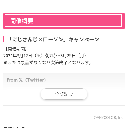
開催概要
「にじさんじ×ローソン」キャンペーン
【開催期間】
2024年3月12日（火）朝7時～3月25日（月）
※または景品がなくなり次第終了となります。
【予告】3/12(火)朝7時～「
にじさんじ
」キャンペーンスタ
ート♪
対象商品を3点お買い上げいただくと、先着・数量限定で、
ローソン限定オリジナルクリアファイルがもらえます(^^)
#
©ANYCOLOR, Inc.
ローソン
#にじさんじ