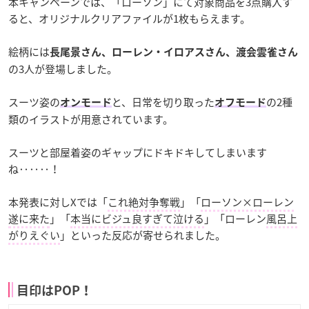
本キャンペーンでは、「ローソン」にて対象商品を3点購入す
ると、オリジナルクリアファイルが1枚もらえます。
絵柄には
長尾景さん、ローレン・イロアスさん、渡会雲雀さん
の3人が登場しました。
スーツ姿の
と、日常を切り取った
の2種
オンモード
オフモード
類のイラストが用意されています。
スーツと部屋着姿のギャップにドキドキしてしまいます
ね‥‥‥！
本発表に対しXでは「
これ絶対争奪戦
」「
ローソン×ローレン
遂に来た
」「
本当にビジュ良すぎて泣ける
」「ローレン
風呂上
がりえぐい
」といった反応が寄せられました。
目印はPOP！