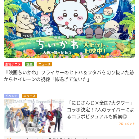
劇場アニメ
話題
ニュース
『映画ちいかわ』フライヤーのヒトハ＆フタバを切り抜いた跡
からセイレーンの視線「怖過ぎて泣いた」
イベント
ニュース
「にじさんじ×全国7大タワー」
コラボ決定！7人のライバーによ
るコラボビジュアルも解禁◎
26コメント