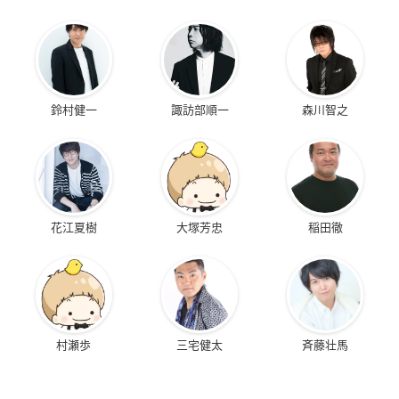
鈴村健一
諏訪部順一
森川智之
花江夏樹
大塚芳忠
稲田徹
村瀬歩
三宅健太
斉藤壮馬