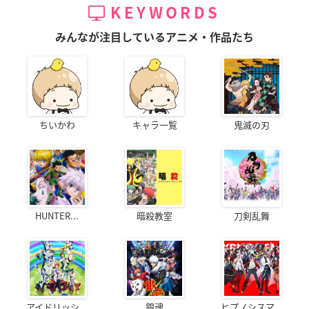
KEYWORDS
みんなが注目しているアニメ・作品たち
ちいかわ
キャラ一覧
鬼滅の刃
HUNTER...
暗殺教室
刀剣乱舞
アイドリッシ...
銀魂
ヒプノシスマ...