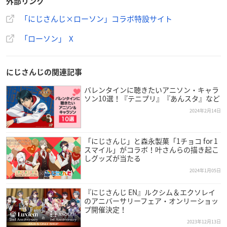
外部リンク
— ローソン (@akiko_lawson)
February 28, 2024
「にじさんじ×ローソン」コラボ特設サイト
「ローソン」 X
にじさんじの関連記事
バレンタインに聴きたいアニソン・キャラ
ソン10選！『テニプリ』『あんスタ』など
2024年2月14日
「にじさんじ」と森永製菓「1チョコ for 1
スマイル」がコラボ！叶さんらの描き起こ
しグッズが当たる
2024年1月05日
『にじさんじ EN』ルクシム＆エクソレイ
のアニバーサリーフェア・オンリーショッ
プ開催決定！
2023年12月13日