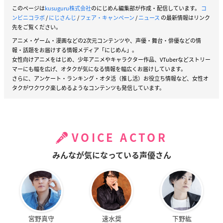
このページは
kusuguru株式会社
のにじめん編集部が作成・配信しています。
コ
ンビニコラボ
/
にじさんじ
/
フェア・キャンペーン
/
ニュース
の最新情報はリンク
先をご覧ください。
アニメ・ゲーム・漫画などの2次元コンテンツや、声優・舞台・俳優などの情
報・話題をお届けする情報メディア「にじめん」。
女性向けアニメをはじめ、少年アニメやキャラクター作品、VTuberなどストリー
マーにも幅を広げ、オタクが気になる情報を幅広くお届けしています。
さらに、アンケート・ランキング・オタ活（推し活）お役立ち情報など、女性オ
タクがワクワク楽しめるようなコンテンツも発信しています。
VOICE ACTOR
みんなが気になっている声優さん
宮野真守
速水奨
下野紘