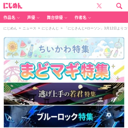
に
じ
め
ん
作品名
声優
舞台俳優
作者名
にじめん
>
ニュース
>
にじさんじ
> 「にじさんじ×ローソン」3月12日より