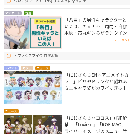
ついにタワーともコラボするようになったか…
アンケート
話題
「糸目」の男性キャラクターと
いえばこの人！不二周助・白膠
木簓・市丸ギンらがランクイン
125コメント
ヒプノシスマイク 白膠木簓
イベント
カフェ
ニュース
「にじさんじEN×アニメイトカ
フェ」ピザやドリンクと戯れる
ミニキャラ姿がカワイすぎっ！
ニュース
「にじさんじ×ココス」詳細解
禁！「Luxiem」「ROF-MAO」
ライバーイメージのメニュー等