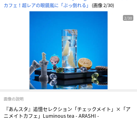
ニ
カフェ！超レアの眼鏡嵐に「ぶっ倒れる」
(画像 2/30)
メ
情
報
サ
イ
2/30
ト
に
じ
め
ん
画像の説明
『あんスタ』追憶セレクション「チェックメイト」×「ア
ニメイトカフェ」Luminous tea - ARASHI -