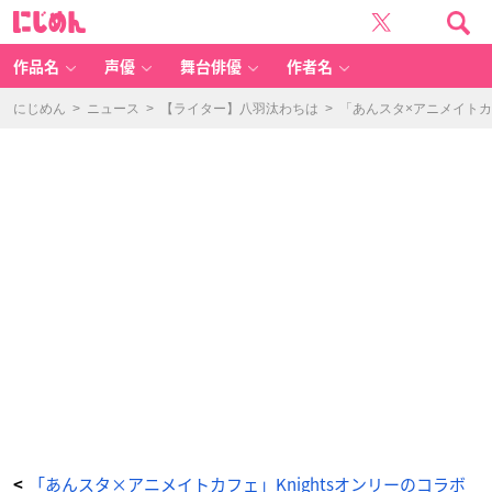
『あ
に
ん
じ
ス
め
タ』
ん
追
憶
作品名
声優
舞台俳優
作者名
セ
レ
ク
シ
にじめん
>
ニュース
>
【ライター】八羽汰わちは
>
「あんスタ×アニメイトカ
ョ
ン
「チ
ェ
ッ
ク
メ
イ
ト」
×
「ア
ニ
メ
イ
ト
カ
フ
ェ」
L
u
m
in
o
u
s
te
a
-
A
R
A
S
HI
- -
「あんスタ×アニメイトカフェ」Knightsオンリーのコラボ
<
ア