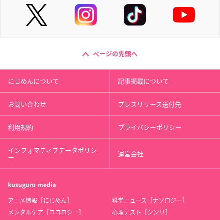
ページの先頭へ
にじめんについて
記事掲載について
お問い合わせ
プレスリリース送付先
利用規約
プライバシーポリシー
インフォマティブデータポリシ
運営会社
ー
kusuguru
media
アニメ情報［にじめん］
科学ニュース［ナゾロジー］
メンタルケア［ココロジー］
心理テスト［シンリ］