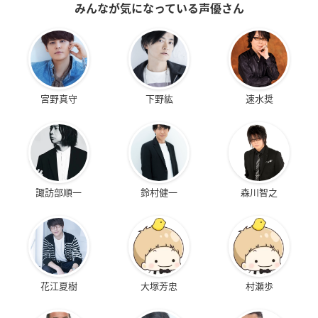
みんなが気になっている声優さん
宮野真守
下野紘
速水奨
諏訪部順一
鈴村健一
森川智之
花江夏樹
大塚芳忠
村瀬歩