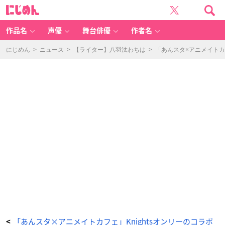
『あ
に
ん
じ
ス
め
タ』
ん
追
憶
作品名
声優
舞台俳優
作者名
セ
レ
ク
シ
にじめん
>
ニュース
>
【ライター】八羽汰わちは
>
「あんスタ×アニメイトカ
ョ
ン
「チ
ェ
ッ
ク
メ
イ
ト」
×
「ア
ニ
メ
イ
ト
カ
フ
ェ」
O
p
a
q
u
e
dr
in
k
-
RI
T
S
U
- -
ア
「あんスタ×アニメイトカフェ」Knightsオンリーのコラボ
<
ニ