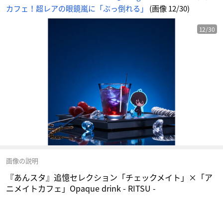
メ
カフェ！超レアの眼鏡嵐に「ぶっ倒れる」
(画像 12/30)
情
報
サ
イ
ト
12/30
に
じ
め
ん
画像の説明
『あんスタ』追憶セレクション「チェックメイト」×「ア
ニメイトカフェ」Opaque drink - RITSU -