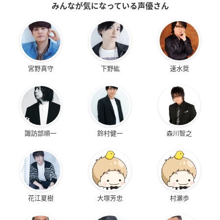
みんなが気になっている声優さん
宮野真守
下野紘
速水奨
諏訪部順一
鈴村健一
森川智之
花江夏樹
大塚芳忠
村瀬歩