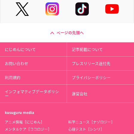
ページの先頭へ
にじめんについて
記事掲載について
お問い合わせ
プレスリリース送付先
利用規約
プライバシーポリシー
インフォマティブデータポリシ
運営会社
ー
kusuguru
media
アニメ情報［にじめん］
科学ニュース［ナゾロジー］
メンタルケア［ココロジー］
心理テスト［シンリ］