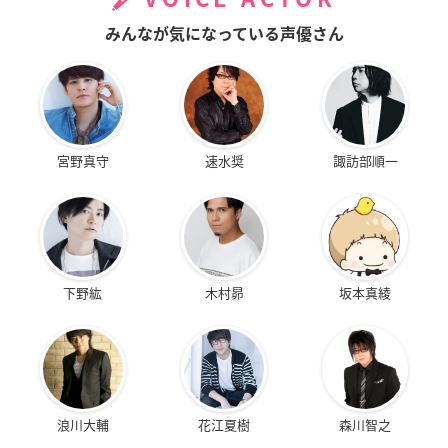
みんなが気になっている声優さん
宮野真守
速水奨
諏訪部順一
下野紘
木村昴
坂本真綾
浪川大輔
花江夏樹
森川智之