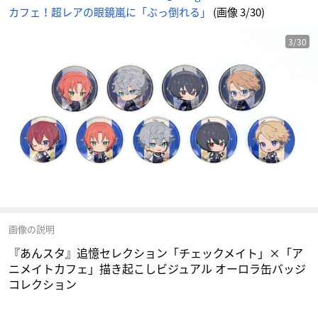
ジ
カフェ！超レアの眼鏡嵐に「ぶっ倒れる」
(画像 3/30)
コ
レ
ク
シ
ョ
3/30
ン
-
ア
ニ
メ
情
報
サ
イ
ト
に
じ
め
ん
画像の説明
『あんスタ』追憶セレクション「チェックメイト」×「ア
ニメイトカフェ」描き起こしビジュアル オーロラ缶バッジ
コレクション