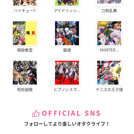
ハイキュー!!
アイドリッシ...
刀剣乱舞
暗殺教室
銀魂
HUNTER...
呪術廻戦
ヒプノシスマ...
テニスの王子様
OFFICIAL SNS
フォローしてより楽しいオタクライフ！