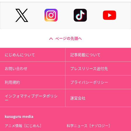
ページの先頭へ
にじめんについて
記事掲載について
お問い合わせ
プレスリリース送付先
利用規約
プライバシーポリシー
インフォマティブデータポリシ
運営会社
ー
kusuguru
media
アニメ情報［にじめん］
科学ニュース［ナゾロジー］