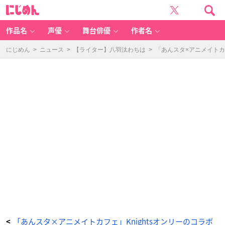
『あ
に
ん
じ
ス
め
タ』
ん
追
憶
作品名
声優
舞台俳優
作者名
セ
レ
ク
シ
にじめん
>
ニュース
>
【ライター】八羽汰わちは
>
「あんスタ×アニメイトカ
ョ
ン
「チ
ェ
ッ
ク
メ
イ
ト」
×
「ア
ニ
メ
イ
ト
カ
フ
ェ」
描
き
起
こ
し
ビ
ジ
ュ
ア
ル
オ
ー
ロ
ラ
缶
バ
「あんスタ×アニメイトカフェ」Knightsオンリーのコラボ
<
ッ