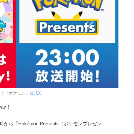
用：『ポケモン』
公式X
）
Day！
ら「Pokémon Presents（ポケモンプレゼン