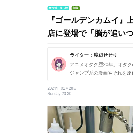
オタ活・推し活
話題
『ゴールデンカムイ』
店に登場で「脳が追い
ライター：
渡辺せせり
アニメオタク歴20年。オタ
ジャンプ系の漫画やそれを原
2024年 01月28日
Sunday 20:30