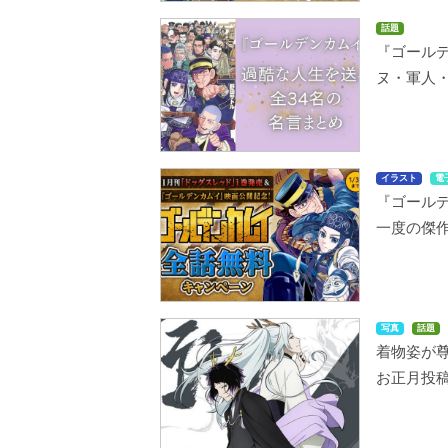
話題
『ゴール
ヌ・軍人・
イラスト
電
『ゴールデ
一度の傑
写真
話題
着物姿が
お正月投