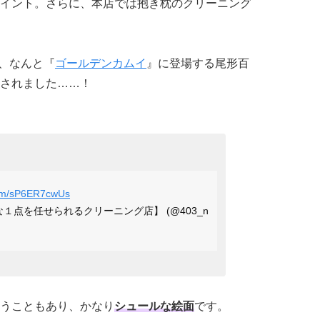
イント。さらに、本店では抱き枕のクリーニング
は、なんと『
ゴールデンカムイ
』に登場する尾形百
されました……！
.com/sP6ER7cwUs
な１点を任せられるクリーニング店】 (@403_n
うこともあり、かなり
シュールな絵面
です。