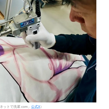
ネットで洗濯.com」
公式X
）