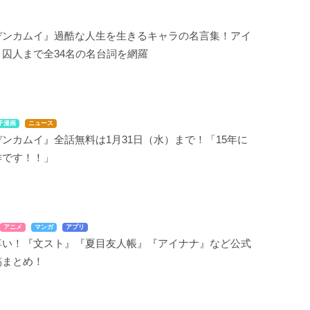
デンカムイ』過酷な人生を生きるキャラの名言集！アイ
囚人まで全34名の名台詞を網羅
子漫画
ニュース
ンカムイ』全話無料は1月31日（水）まで！「15年に
作です！！」
アニメ
マンガ
アプリ
尊い！『文スト』『夏目友人帳』『アイナナ』など公式
稿まとめ！