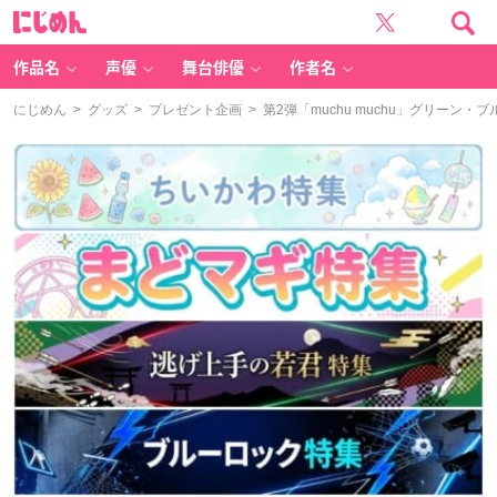
に
じ
め
ん
作品名
声優
舞台俳優
作者名
にじめん
>
グッズ
>
プレゼント企画
> 第2弾「muchu muchu」グリー