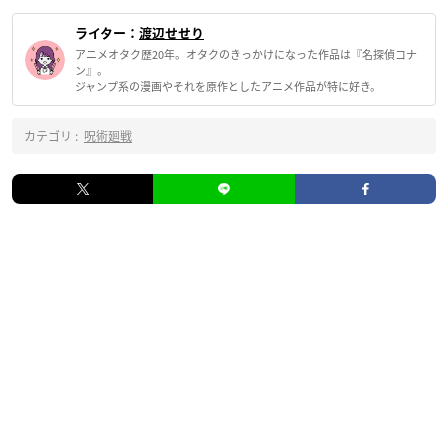
ライター：
渡辺せせり
アニメオタク歴20年。オタクのきっかけになった作品は『名探偵コナ
ン』。
ジャンプ系の漫画やそれを原作としたアニメ作品が特に好き。
カテゴリ :
呪術廻戦