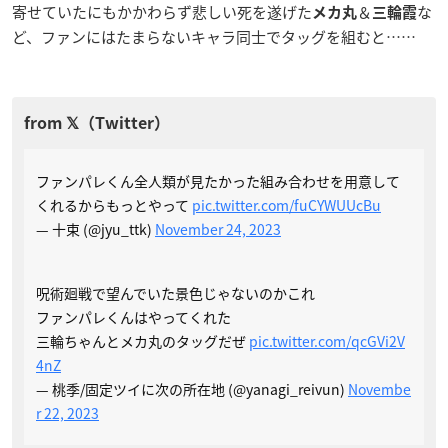
寄せていたにもかかわらず悲しい死を遂げた
＆
な
メカ丸
三輪霞
ど、ファンにはたまらないキャラ同士でタッグを組むと……
ファンパレくん全人類が見たかった組み合わせを用意して
くれるからもっとやって
pic.twitter.com/fuCYWUUcBu
— 十束 (@jyu_ttk)
November 24, 2023
呪術廻戦で望んでいた景色じゃないのかこれ
ファンパレくんはやってくれた
三輪ちゃんとメカ丸のタッグだぜ
pic.twitter.com/qcGVi2V
4nZ
— 桃季/固定ツイに次の所在地 (@yanagi_reivun)
Novembe
r 22, 2023