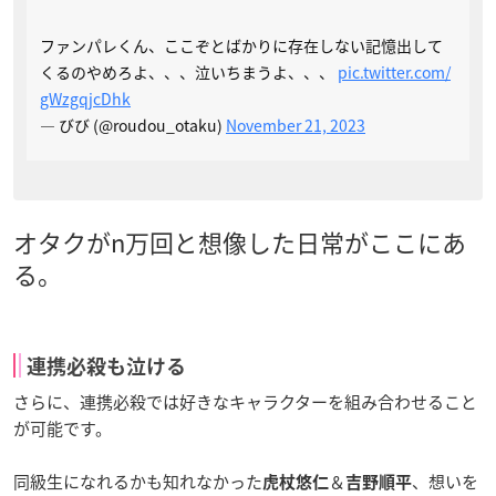
ファンパレくん、ここぞとばかりに存在しない記憶出して
くるのやめろよ、、、泣いちまうよ、、、
pic.twitter.com/
gWzgqjcDhk
— びび (@roudou_otaku)
November 21, 2023
オタクがn万回と想像した日常がここにあ
る。
連携必殺も泣ける
さらに、連携必殺では好きなキャラクターを組み合わせること
が可能です。
同級生になれるかも知れなかった
＆
、想いを
虎杖悠仁
吉野順平