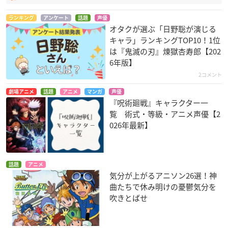
ランキング
アンケート
話題
声優
オタクが選ぶ「日野聡が演じる
キャラ」ランキングTOP10！1位
は『鬼滅の刃』煉󠄁獄杏寿郎【202
6年版】
2コメント
劇場アニメ
話題
アニメ
マンガ
声優
『呪術廻戦』キャラクター一
覧 術式・等級・アニメ声優【2
026年最新】
話題
アニメ
気分が上がるアニソン26選！神
曲たちで休み明けの憂鬱気分を
吹きとばせ