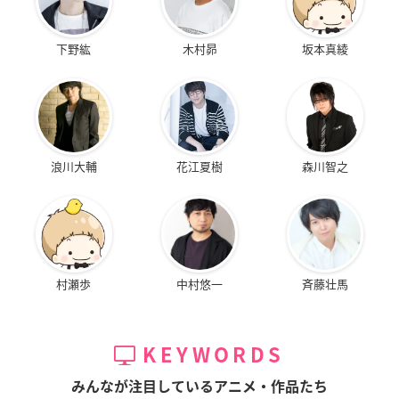
下野紘
木村昴
坂本真綾
浪川大輔
花江夏樹
森川智之
村瀬歩
中村悠一
斉藤壮馬
KEYWORDS
みんなが注目しているアニメ・作品たち