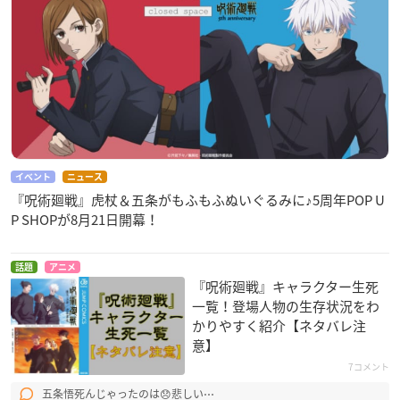
イベント
ニュース
『呪術廻戦』虎杖＆五条がもふもふぬいぐるみに♪5周年POP U
P SHOPが8月21日開幕！
話題
アニメ
『呪術廻戦』キャラクター生死
一覧！登場人物の生存状況をわ
かりやすく紹介【ネタバレ注
意】
7コメント
五条悟死んじゃったのは😞悲しい⋯