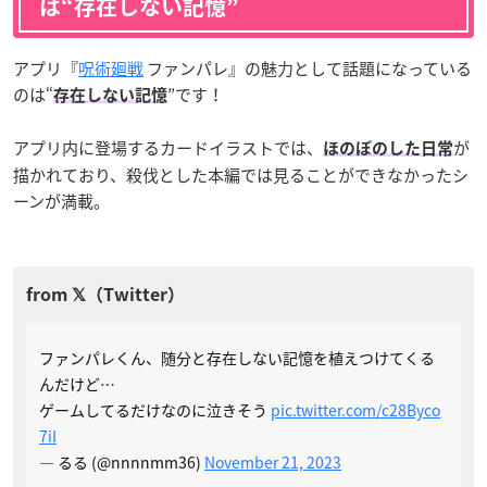
は“存在しない記憶”
アプリ『
呪術廻戦
ファンパレ』の魅力として話題になっている
のは“
”です！
存在しない記憶
アプリ内に登場するカードイラストでは、
が
ほのぼのした日常
描かれており、殺伐とした本編では見ることができなかったシ
ーンが満載。
ファンパレくん、随分と存在しない記憶を植えつけてくる
んだけど…
ゲームしてるだけなのに泣きそう
pic.twitter.com/c28Byco
7iI
— るる (@nnnnmm36)
November 21, 2023