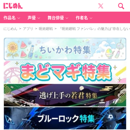
に
じ
め
ん
作品名
声優
舞台俳優
作者名
にじめん
>
アプリ
>
呪術廻戦
> 『呪術廻戦 ファンパレ』の魅力は“存在しな