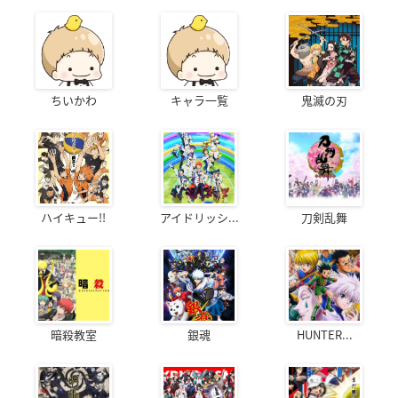
ちいかわ
キャラ一覧
鬼滅の刃
ハイキュー!!
アイドリッシ...
刀剣乱舞
暗殺教室
銀魂
HUNTER...