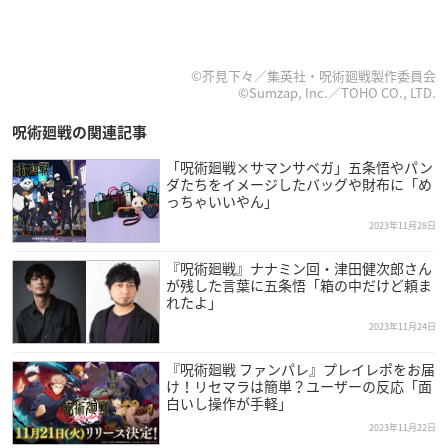
©芥見下々／集英社・呪術廻戦製作委員会
©Sumzap, Inc.／TOHO CO., LTD.
呪術廻戦の関連記事
「呪術廻戦×サマンサベガ」五条悟やパン
ダたちをイメージしたバッグや財布に「め
っちゃいいやん」
2023年11月28日
『呪術廻戦』ナナミン回・津田健次郎さん
が残した言葉に五条悟「箱の中だけど頼ま
れたよ」
2023年11月24日
『呪術廻戦 ファンパレ』プレイレポをお届
け！リセマラは簡単？ユーザーの反応「面
白いし操作が手軽」
2023年11月22日