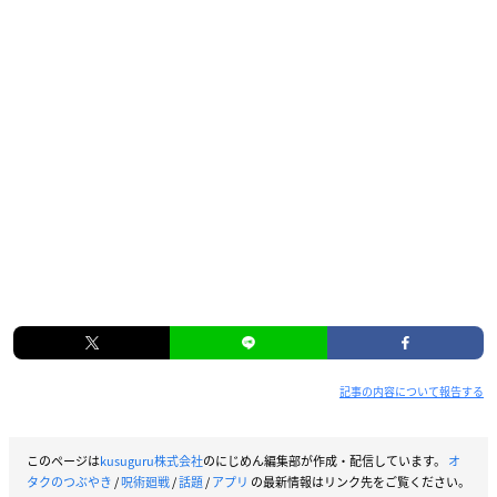
記事の内容について報告する
このページは
kusuguru株式会社
のにじめん編集部が作成・配信しています。
オ
タクのつぶやき
/
呪術廻戦
/
話題
/
アプリ
の最新情報はリンク先をご覧ください。