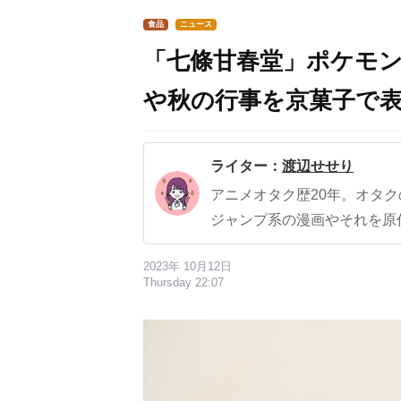
食品
ニュース
「七條甘春堂」ポケモ
や秋の行事を京菓子で
ライター：
渡辺せせり
アニメオタク歴20年。オタ
ジャンプ系の漫画やそれを原
2023年 10月12日
Thursday 22:07