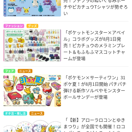
売！プチプラのぬいぐるみポー
チやピカチュウTシャツが勢ぞろ
い
ファッション
グッズ
「ポケットモンスター×アベイ
ル」コラボグッズが8月1日発
売！ピカチュウのメラミンプレ
ート＆もふもふマスコットチャ
ームが登場
フェア
ニュース
「ポケモン×サーティワン」31
ポケ夏！が8月1日開始 パチパチ
弾ける新作ソルベやモンスター
ボールサンデーが登場
オタ活・推し活
ニュース
「【新】アローラロコンとゆき
まつり」が全国でも開催！ロコ