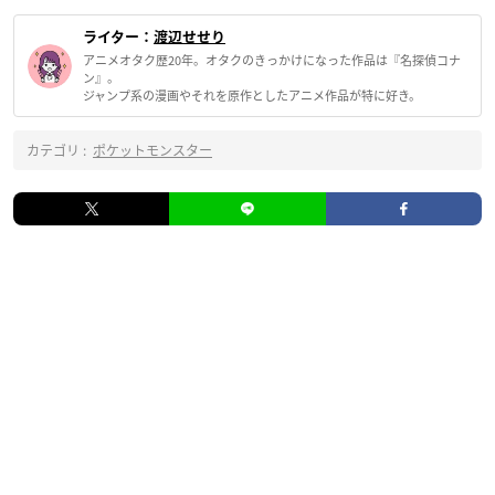
ライター：
渡辺せせり
アニメオタク歴20年。オタクのきっかけになった作品は『名探偵コナ
ン』。
ジャンプ系の漫画やそれを原作としたアニメ作品が特に好き。
カテゴリ :
ポケットモンスター