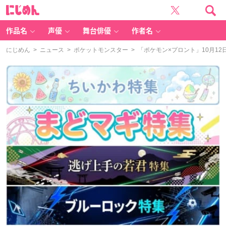
に
じ
め
ん
作品名
声優
舞台俳優
作者名
にじめん
>
ニュース
>
ポケットモンスター
> 「ポケモン×プロント」10月1