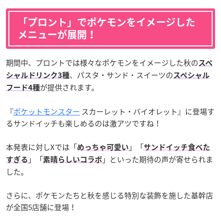
「プロント」でポケモンをイメージした
メニューが展開！
期間中、プロントでは様々なポケモンをイメージした秋の
スペ
、パスタ・サンド・スイーツの
シャルドリンク3種
スペシャル
が提供されます。
フード4種
『
ポケットモンスター
スカーレット・バイオレット』に登場す
るサンドイッチも楽しめるのは激アツですね！
本発表に対しXでは「
」「
めっちゃ可愛い
サンドイッチ食べた
」「
」といった期待の声が寄せられま
すぎる
素晴らしいコラボ
した。
さらに、ポケモンたちと秋を感じる特別な装飾を施した基幹店
が全国5店舗に登場！