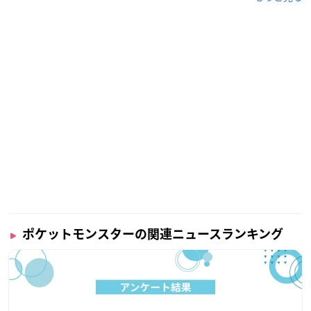
※引き換え期間終了後は、予約は無効となり、引き換え購入が
できなくなります。
※期間中に引換がない場合は自動キャンセルとさせていただき
ます。
※引換開始直後の10月20日（金）、21日（土）、27日（金）、
28日（土）は、各店舗混雑することが予想されます。分散して
のご来店にご協力をお願いいたします。
※柄の出方はお選びいただけません。
※お電話・ご来店でのご予約は承っておりません。
※お取り置き、代引き配送は承っておりません。
※店舗での抽選商品引換残の販売はございません。
【抽選対象店舗】
ラブラリー バイ フェイラー大丸札幌店（3F）
ポケットモンスターの関連ニュースランキング
ラブラリー バイ フェイラーエスパル仙台店（本館1F中央エス
カレーター前）
フェイラー銀座本店（銀座4-4-1）
ラブラリー バイ フェイラーアトレ吉祥寺店（本館 2F）