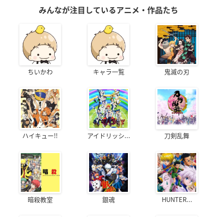
みんなが注目しているアニメ・作品たち
ちいかわ
キャラ一覧
鬼滅の刃
ハイキュー!!
アイドリッシ...
刀剣乱舞
暗殺教室
銀魂
HUNTER...