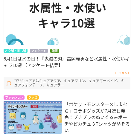
ラブラリー バイ フェイラーエチカ表参道店（B2F 9区画）
ラブラリー バイ フェイラー玉川髙島屋S･C 店（南館専門店 B
1）
ラブラリー バイ フェイラー東京駅グランスタ店（JR東日本東
京駅構内地下1F）
ラブラリー バイ フェイラールミネエスト新宿店（4F）
ラブラリー バイ フェイラー横浜ジョイナス店（3F）
ラブラリー バイ フェイラータカシマヤ ゲートタワーモール店
オタ活・推し活
アンケート
話題
8月1日は水の日！『鬼滅の刃』冨岡義勇など水属性・水使いキ
（7F）
ャラ10選 【アンケート結果】
ラブラリー バイ フェイラー松坂屋名古屋店（南館2F）
ラブラリー バイ フェイラー京都髙島屋S.C.店（1F） ※2023年1
15コメント
0月17日（火）オープン
プリキュアではキュアアクア、キュアマリン、キュアマーメイド、キ
ュアフォンテーヌ、キュアラ…
高島屋大阪店フェイラーショップ（1F）
ラブラリー バイ フェイラー大阪ルクアイーレ店（5F）
ファッション
グッズ
ラブラリー バイ フェイラー天王寺ミオ店（プラザ館2F）
「ポケットモンスター×しまむ
ラブラリーバイフェイラーエキエ広島（2F）
ら」コラボグッズが7月25日発
フェイラー天神地下街店（東8番街）
売！プチプラのぬいぐるみポー
チやピカチュウTシャツが勢ぞろ
い
【抽選申し込みの流れ】