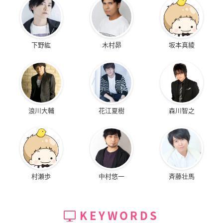
下野紘
木村昴
坂本真綾
浪川大輔
花江夏樹
森川智之
村瀬歩
中村悠一
斉藤壮馬
KEYWORDS