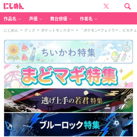
に
じ
め
ん
作品名
声優
舞台俳優
作者名
にじめん
>
グッズ
>
ポケットモンスター
> 「ポケモン×フェイラー」ピカチ