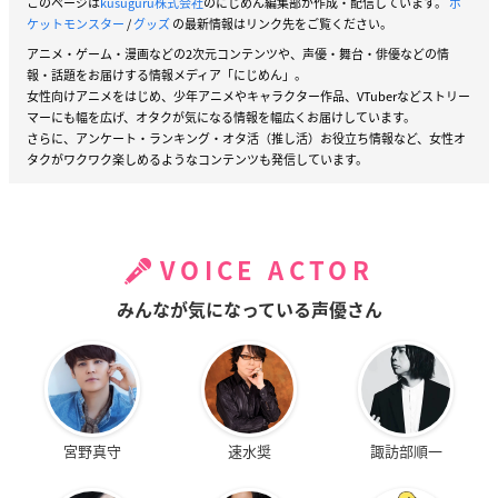
このページは
kusuguru株式会社
のにじめん編集部が作成・配信しています。
ポ
ケットモンスター
/
グッズ
の最新情報はリンク先をご覧ください。
アニメ・ゲーム・漫画などの2次元コンテンツや、声優・舞台・俳優などの情
報・話題をお届けする情報メディア「にじめん」。
女性向けアニメをはじめ、少年アニメやキャラクター作品、VTuberなどストリー
マーにも幅を広げ、オタクが気になる情報を幅広くお届けしています。
さらに、アンケート・ランキング・オタ活（推し活）お役立ち情報など、女性オ
タクがワクワク楽しめるようなコンテンツも発信しています。
VOICE ACTOR
みんなが気になっている声優さん
宮野真守
速水奨
諏訪部順一