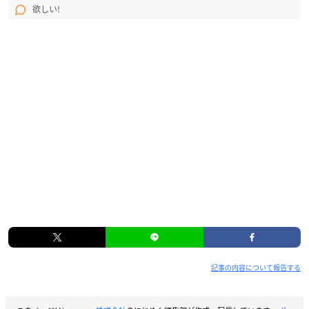
欲しい!
【購入点数制限】
店舗・フェイラー公式オンラインショップともに、各アイテム
お一人様各1点限りの販売個数制限が設けられます。
記事の内容について報告する