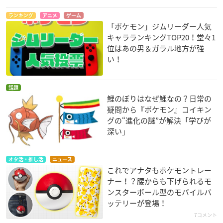
店舗販売事前LINE抽選アカウント
1.「ラブラリー バイ フェイラー店舗販売事前LINE抽選アカウ
ランキング
アニメ
ゲーム
「ポケモン」ジムリーダー人気
ント」を友だち登録。
キャラランキングTOP20！堂々1
2.抽選受付期間になったら、抽選申込メッセージが配信されま
位はあの男＆ガラル地方が強
す。同時に引換可能店舗リストが同時配信されるので、希望店
い！
舗を選択していただきます。
3.タップ後、表示されるお申込み画面で、お客様情報の入力・
希望商品を選択。​
話題
鯉のぼりはなぜ鯉なの？日常の
当日販売（公式オンラインショップ）
疑問から『ポケモン』コイキン
フェイラー公式オンラインショップでは抽選は行わず、2023年
グの“進化の謎”が解決「学びが
10月20日（金）正午に発売されます。
深い」
※発売時間は多少前後する場合があります。
※アクセス集中の際は、入場を制限させていただく場合があり
ます。待ち人数・待ち時間が表示され、順次ご入場いただけま
オタ活・推し活
ニュース
これでアナタもポケモントレー
すが、入場時に商品のご購入を確約するものではありませんの
ナー！？腰からも下げられるモ
で、ご了承願います。
ンスターボール型のモバイルバ
※オンラインショップでは、フェイラー公式オンラインショッ
ッテリーが登場！
プ以外のサイトでの販売はありません。
7コメント