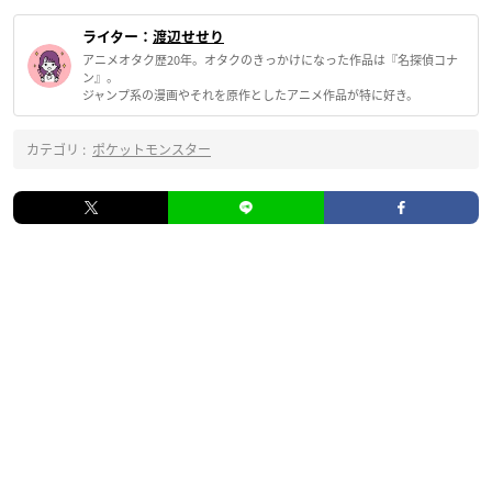
ライター：
渡辺せせり
アニメオタク歴20年。オタクのきっかけになった作品は『名探偵コナ
ン』。
ジャンプ系の漫画やそれを原作としたアニメ作品が特に好き。
カテゴリ :
ポケットモンスター