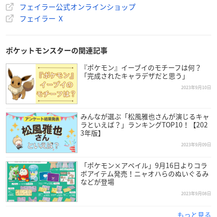
※配信時間は多少前後する場合があります。
フェイラー公式オンラインショップ
フェイラー X
引換期間：店舗の混雑緩和のため、当選者の方には2種類の引
換期間でご案内されます。
※引換期間はお選びいただけません。
ポケットモンスターの関連記事
当選者の方は必ず指定された期間内に引換えお願いいたしま
『ポケモン』イーブイのモチーフは何？
す。該当の期間外にご来店の場合は引換いただけませんのでご
「完成されたキャラデザだと思う」
注意ください。
2023年9月10日
引換期間①：2023年10月20日（金）～10月26日（木）
みんなが選ぶ「松風雅也さんが演じるキャ
引換期間②：2023年10月27日（金）～11月2日（木）
ラといえば？」ランキングTOP10！【202
3年版】
※引換には当選クーポンが必要です。
2023年9月09日
※トーク画面の削除及び、クーポン券の使用済み処理を事前に
「ポケモン×アベイル」9月16日よりコラ
された場合、引換は無効となりますのでご注意下さい。
ボアイテム発売！ニャオハらのぬいぐるみ
※引換にはクーポン券の使用済み処理を実施するため、引換ク
などが登場
ーポン券をお持ちのご本人様のみとさせていただきます。代理
2023年9月08日
での引換やスクリーンショットでの引換は承ることができませ
ん。
もっと見る